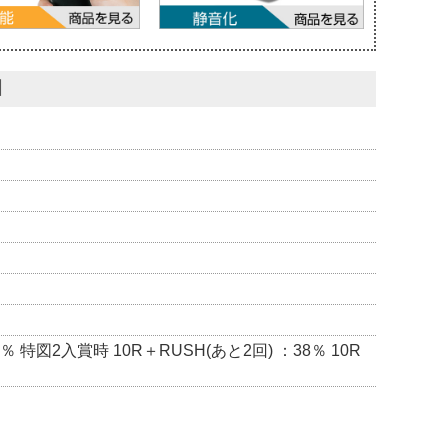
】
％ 特図2入賞時 10R＋RUSH(あと2回) ：38％ 10R