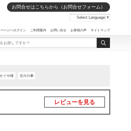
お問合せはこちらから（お問合せフォーム）
Select Language
▼
イページへログイン
ご利用案内
お問い合せ
お客様の声
サイトマップ
かぐや様
北斗の拳
レビューを見る