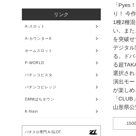
「Pye
り！ 今
リンク
1種2種
A-スロット
い。また
を突破せ
A-カウンターX
デジタル
ホームスロット
る。ドバ
P-WORLD
る超TA
選択され
パチンコビスタ
演出モー
パチンコビレッジ
が楽しめ
「CLU
DMMぱちタウン
山形県公安
K-Navi
15
パチスロ専門 A-SLOT