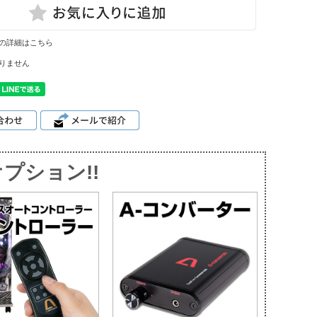
の詳細はこちら
りません
プション!!