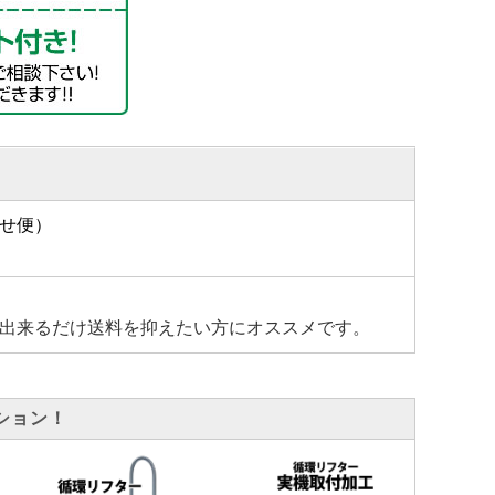
せ便）
出来るだけ送料を抑えたい方にオススメです。
ション！