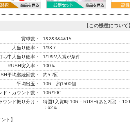
【この機種について
賞球数
1&2&3&4&15
大当り確率
1/38.7
打ち中大当り確率
1/1※V入賞が条件
RUSH突入率
100％
USH平均継続回数
約5.2回
平均出玉
10R：約1500個
ンド・カウント数
10R/10C
ラウンド振り分け
特図1入賞時 10R＋RUSH(あと2回) ：100
：62％
メント】