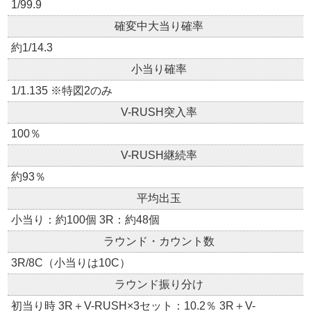
1/99.9
確変中大当り確率
約1/14.3
小当り確率
1/1.135 ※特図2のみ
V-RUSH突入率
100％
V-RUSH継続率
約93％
平均出玉
小当り：約100個 3R：約48個
ラウンド・カウント数
3R/8C（小当りは10C）
ラウンド振り分け
初当り時 3R＋V-RUSH×3セット：10.2％ 3R＋V-