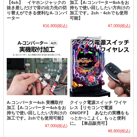
【4ch】 イヤホンジャックの
加工【A-コンバーター8chをお
抜き差しだけで音の出力先の切
持ちで使い回ししたい方向けの
り替えができる便利なA-コンバ
加工です。2ch・4chでも使用
ーター
可能】
¥16,800
(税込)
¥7,000
(税込)
A-コンバーター4ch 実機取付
クイック電源スイッチ ワイヤ
加工【A-コンバーター4chをお
レス【リモコンで電源
持ちで使い回ししたい方向けの
ON/OFF】 あなたの実機をも
加工です。2chでも使用可能】
っとかっこよく。もっと便利
に。 【単品販売可】
¥7,000
(税込)
¥8,800
(税込)