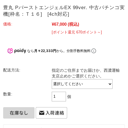
豊丸 PバーストエンジェルEX 99ver. 中古パチンコ実
機[枠名：Ｔ１６] [4ch対応]
¥67,000
(税込)
価格:
[ポイント還元 670ポイント～]
なら
月々22,333円
から。分割手数料無料
配送方法:
指定のご住所までお届けか、西濃運輸
支店止めかご選択ください。
数量:
個