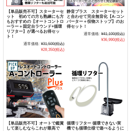
【単品販売不可】スターターセ
静音プラス スターターセット
ット 初めての方も熟練にも方
と合わせて完全無音化【A-コン
もおすすめの【オートコントロ
バーター＋役物ストップ】のお
ーラー＋固定台ラウンド+循環
得セット！
リフター】が選べるお得セッ
通常価格:
¥41,100
(税込)
ト！
¥36,990
(税込)
通常価格:
¥31,500
(税込)
¥28,350
(税込)
【単品販売不可】オートで鑑賞
循環リフター 循環できない実
して楽しむならこれが最高で
機でも循環仕様で遊べるように