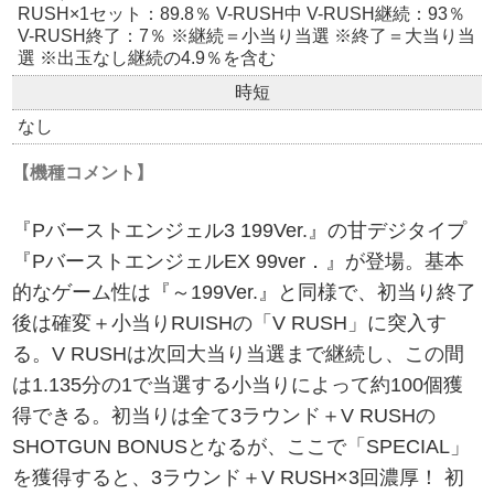
RUSH×1セット：89.8％ V-RUSH中 V-RUSH継続：93％
V-RUSH終了：7％ ※継続＝小当り当選 ※終了＝大当り当
選 ※出玉なし継続の4.9％を含む
時短
なし
【機種コメント】
『Pバーストエンジェル3 199Ver.』の甘デジタイプ
『PバーストエンジェルEX 99ver．』が登場。基本
的なゲーム性は『～199Ver.』と同様で、初当り終了
後は確変＋小当りRUISHの「V RUSH」に突入す
る。V RUSHは次回大当り当選まで継続し、この間
は1.135分の1で当選する小当りによって約100個獲
得できる。初当りは全て3ラウンド＋V RUSHの
SHOTGUN BONUSとなるが、ここで「SPECIAL」
を獲得すると、3ラウンド＋V RUSH×3回濃厚！ 初