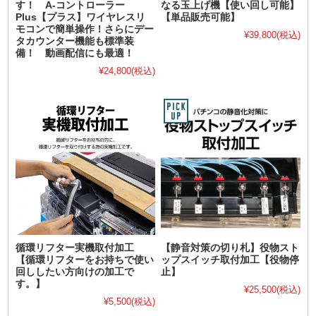
す！ A-コントローラー
なる玉上げ機【使い回し可能】
Plus【プラス】ワイヤレスリ
【単品販売可能】
モコンで簡単操作！さらにデー
¥39,800
(税込)
タカウンター機能も標準装
備！ 動画配信にも最適！
¥24,800
(税込)
循環リフター実機取付加工
【静音対策の切り札】役物スト
【循環リフターをお持ちで使い
ップスイッチ取付加工【役物停
回ししたい方向けの加工で
止】
す。】
¥25,500
(税込)
¥5,500
(税込)