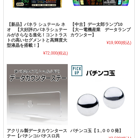
【新品】パネラ シュテール ネ
【中古】デー太郎ランプ10
オ 【大好評のパネラシュテー
【大一電機産業 データランプ
ルがさらなる進化！コントラス
カウンター】
トの高いセグメントと高輝度大
¥19,900
(税込)
型液晶を搭載！】
¥72,000
(税込)
アクリル製データカウンタース
パチンコ玉【１,０００発】
テー【パチンコ/パチスロ共