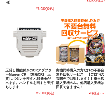
¥2,500
(税込)
用】
¥6,980
(税込)
玉貸し機能付きのCRアダプタ
実機同時購入の方だけの不要台
ーMugen CR [無限CR] 玉
無料回収サービス 【ご自宅の
貸しボタンを押すと25発玉が
玄関先で回収します！】※当店
出ます。ハンドルを回すと玉打
購入実機のみ。他店購入実機は
ちします。
回収できません！
¥6,500
(税込)
¥0
(税込)
～