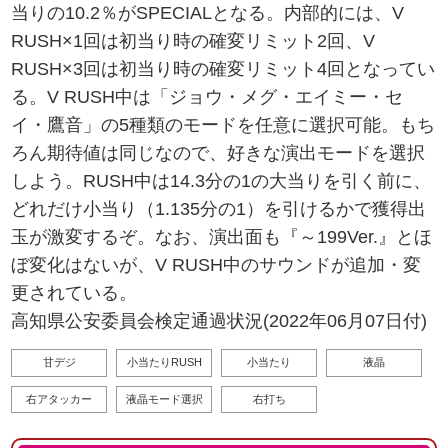
当りの10.2％がSPECIALとなる。内部的には、V
RUSH×1回は初当り時の確変リミット2回、V
RUSH×3回は初当り時の確変リミット4回となってい
る。V RUSH中は「ジョウ・メグ・エイミー・セ
イ・鷹音」の5種類のモードを任意に選択可能。もち
ろん期待値は同じなので、好きな演出モードを選択
しよう。RUSH中は14.3分の1の大当りを引く前に、
どれだけ小当り（1.135分の1）を引けるかで獲得出
玉が激変するぞ。なお、演出面も『～199Ver.』とほ
ぼ変化はないが、V RUSH中のサウンドが追加・変
更されている。
高知県公安委員会検定通過状況(2022年06月07日付)
甘デジ
小当たりRUSH
小当たり
液晶
右アタッカー
液晶モード選択
右打ち