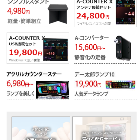
A-PACHINKO
あなたはどっち?
分割?丸ごと?
ならではの
選べる
配送サービス