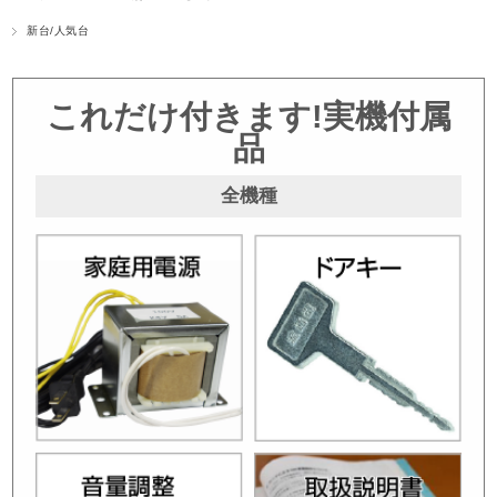
新台/人気台
これだけ付きます!実機付属
品
全機種