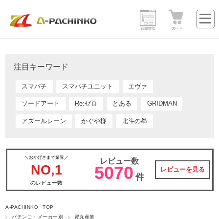
注目キーワード
スマパチ
スマパチユニット
エヴァ
ソードアート
Re:ゼロ
とある
GRIDMAN
アズールレーン
かぐや様
北斗の拳
＼おかげさまで業界／
レビュー数
NO,1
5070
レビューを見る
件
のレビュー数
A-PACHINKO TOP
パチンコ・メーカー別
豊丸産業