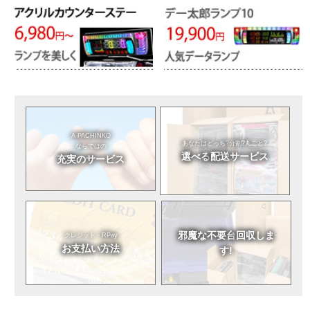
A-PACHINKO
あなたはどっち?
分割?丸ごと?
ならではの
選べる
配送サービス
充実のサービス
邪魔な不要台
回収しま
クレジット・RPay
お支払い方法
す!