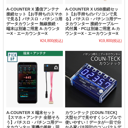
A-COUNTER X 通信アンテナ
A-COUNTER X USB接続セッ
接続セット【お手持ちのスマホ
ト【お手持ちのパソコンで見
で見る】パチスロ・パチンコ用
る】パチスロ・パチンコ用デー
データカウンター 無線接続・
タカウンター 接続ケーブル一
端末は別途ご用意 A-カウンタ
式付属・PCは別途ご用意 A-カ
ーX・エーカウンターX
ウンターX・エーカウンターX
¥24,800
(税込)
¥19,800
(税込)
A-COUNTER X 端末セット
カウンテック [COUN-TECK]
【スマホ＋アンテナ 全部そろ
大型セグで見やすくシンプルで
う】パチスロ・パチンコ用デー
使いやすい！データが一目で分
タカウンター 実機の差枚・回
かる家パチ設計のコンパクトデ