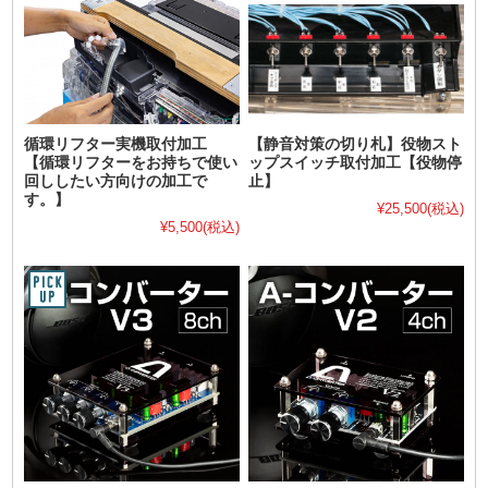
循環リフター実機取付加工
【静音対策の切り札】役物スト
【循環リフターをお持ちで使い
ップスイッチ取付加工【役物停
回ししたい方向けの加工で
止】
す。】
¥25,500
(税込)
¥5,500
(税込)