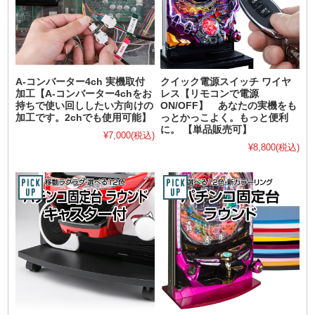
A-コンバーター4ch 実機取付
クイック電源スイッチ ワイヤ
加工【A-コンバーター4chをお
レス【リモコンで電源
持ちで使い回ししたい方向けの
ON/OFF】 あなたの実機をも
加工です。2chでも使用可能】
っとかっこよく。もっと便利
に。 【単品販売可】
¥7,000
(税込)
¥8,800
(税込)