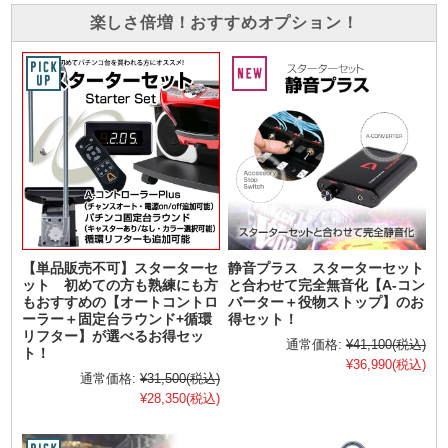
楽しさ倍増！おすすめオプション！
【単品販売不可】スターターセ
静音プラス スターターセット
ット 初めての方も熟練にも方
と合わせて完全無音化【A-コン
もおすすめの【オートコントロ
バーター＋役物ストップ】のお
ーラー＋固定台ラウンド+循環
得セット！
リフター】が選べるお得セッ
通常価格:
¥41,100
(税込)
ト！
¥36,990
(税込)
通常価格:
¥31,500
(税込)
¥28,350
(税込)