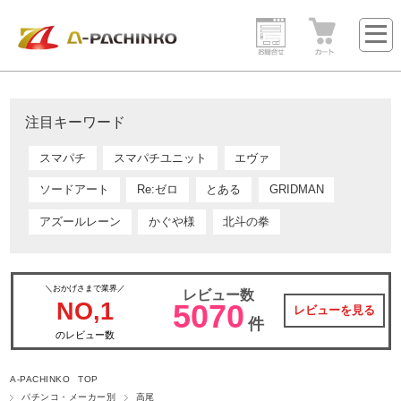
注目キーワード
スマパチ
スマパチユニット
エヴァ
ソードアート
Re:ゼロ
とある
GRIDMAN
アズールレーン
かぐや様
北斗の拳
＼おかげさまで業界／
レビュー数
NO,1
5070
レビューを見る
件
のレビュー数
A-PACHINKO TOP
パチンコ・メーカー別
高尾