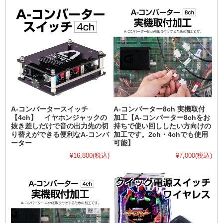
A-コンバータースイッチ
A-コンバーター8ch 実機取付
【4ch】 イヤホンジャックの
加工【A-コンバーター8chをお
抜き差しだけで音の出力先の切
持ちで使い回ししたい方向けの
り替えができる便利なA-コンバ
加工です。2ch・4chでも使用
ーター
可能】
¥16,800
(税込)
¥7,000
(税込)