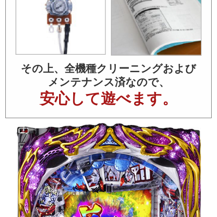
その上、全機種クリーニングおよび
メンテナンス済なので、
安心して遊べます。