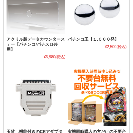
アクリル製データカウンタース
パチンコ玉【１,０００発】
テー【パチンコ/パチスロ共
¥2,500
(税込)
用】
¥6,980
(税込)
玉貸し機能付きのCRアダプタ
実機同時購入の方だけの不要台