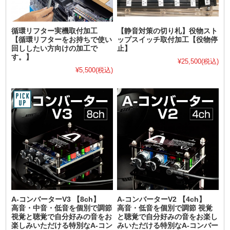
循環リフター実機取付加工
【静音対策の切り札】役物スト
【循環リフターをお持ちで使い
ップスイッチ取付加工【役物停
回ししたい方向けの加工で
止】
す。】
¥25,500
(税込)
¥5,500
(税込)
A-コンバーターV3 【8ch】
A-コンバーターV2 【4ch】
高音・中音・低音を個別で調節
高音・低音を個別で調節 視覚
視覚と聴覚で自分好みの音をお
と聴覚で自分好みの音をお楽し
楽しみいただける特別なA-コン
みいただける特別なA-コンバー