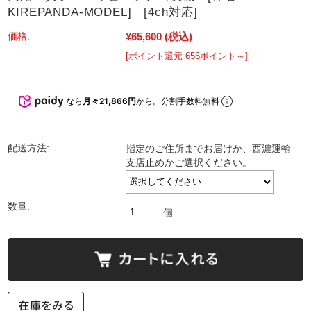
KIREPANDA-MODEL] [4ch対応]
¥65,600
(税込)
価格:
[ポイント還元 656ポイント～]
なら
月々21,866円
から。分割手数料無料
配送方法:
指定のご住所までお届けか、西濃運輸
支店止めかご選択ください。
数量:
個