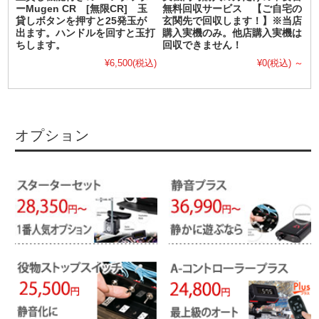
ーMugen CR [無限CR] 玉
無料回収サービス 【ご自宅の
貸しボタンを押すと25発玉が
玄関先で回収します！】※当店
出ます。ハンドルを回すと玉打
購入実機のみ。他店購入実機は
ちします。
回収できません！
¥6,500
(税込)
¥0
(税込)
～
オプション