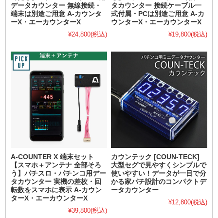
データカウンター 無線接続・
タカウンター 接続ケーブル一
端末は別途ご用意 A-カウンタ
式付属・PCは別途ご用意 A-カ
ーX・エーカウンターX
ウンターX・エーカウンターX
¥24,800
(税込)
¥19,800
(税込)
A-COUNTER X 端末セット
カウンテック [COUN-TECK]
【スマホ＋アンテナ 全部そろ
大型セグで見やすくシンプルで
う】パチスロ・パチンコ用デー
使いやすい！データが一目で分
タカウンター 実機の差枚・回
かる家パチ設計のコンパクトデ
転数をスマホに表示 A-カウン
ータカウンター
ターX・エーカウンターX
¥12,800
(税込)
¥39,800
(税込)