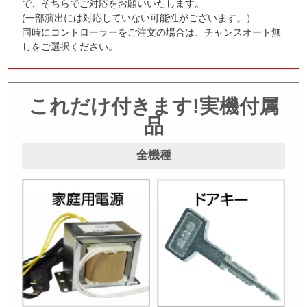
で、そちらでご対応をお願いいたします。
(一部演出には対応していない可能性がございます。）
同時にコントローラーをご注文の場合は、チャンスオート無
しをご選択ください。
これだけ付きます!実機付属
品
全機種