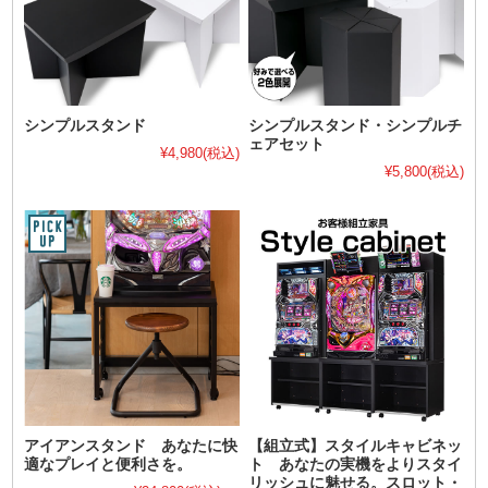
シンプルスタンド
シンプルスタンド・シンプルチ
ェアセット
¥4,980
(税込)
¥5,800
(税込)
アイアンスタンド あなたに快
【組立式】スタイルキャビネッ
適なプレイと便利さを。
ト あなたの実機をよりスタイ
リッシュに魅せる。スロット・