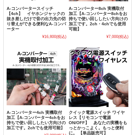
A-コンバータースイッチ
A-コンバーター8ch 実機取付
【4ch】 イヤホンジャックの
加工【A-コンバーター8chをお
抜き差しだけで音の出力先の切
持ちで使い回ししたい方向けの
り替えができる便利なA-コンバ
加工です。2ch・4chでも使用
ーター
可能】
¥16,800
(税込)
¥7,000
(税込)
A-コンバーター4ch 実機取付
クイック電源スイッチ ワイヤ
加工【A-コンバーター4chをお
レス【リモコンで電源
持ちで使い回ししたい方向けの
ON/OFF】 あなたの実機をも
加工です。2chでも使用可能】
っとかっこよく。もっと便利
に。 【単品販売可】