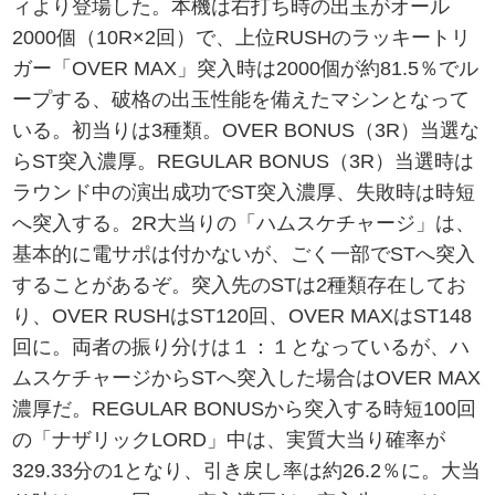
ィより登場した。本機は右打ち時の出玉がオール
2000個（10R×2回）で、上位RUSHのラッキートリ
ガー「OVER MAX」突入時は2000個が約81.5％でル
ープする、破格の出玉性能を備えたマシンとなって
いる。初当りは3種類。OVER BONUS（3R）当選な
らST突入濃厚。REGULAR BONUS（3R）当選時は
ラウンド中の演出成功でST突入濃厚、失敗時は時短
へ突入する。2R大当りの「ハムスケチャージ」は、
基本的に電サポは付かないが、ごく一部でSTへ突入
することがあるぞ。突入先のSTは2種類存在してお
り、OVER RUSHはST120回、OVER MAXはST148
回に。両者の振り分けは１：１となっているが、ハ
ムスケチャージからSTへ突入した場合はOVER MAX
濃厚だ。REGULAR BONUSから突入する時短100回
の「ナザリックLORD」中は、実質大当り確率が
329.33分の1となり、引き戻し率は約26.2％に。大当