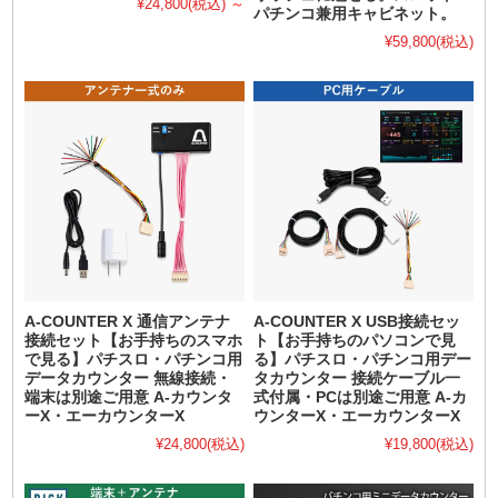
¥24,800
(税込)
～
パチンコ兼用キャビネット。
¥59,800
(税込)
A-COUNTER X 通信アンテナ
A-COUNTER X USB接続セッ
接続セット【お手持ちのスマホ
ト【お手持ちのパソコンで見
で見る】パチスロ・パチンコ用
る】パチスロ・パチンコ用デー
データカウンター 無線接続・
タカウンター 接続ケーブル一
端末は別途ご用意 A-カウンタ
式付属・PCは別途ご用意 A-カ
ーX・エーカウンターX
ウンターX・エーカウンターX
¥24,800
(税込)
¥19,800
(税込)