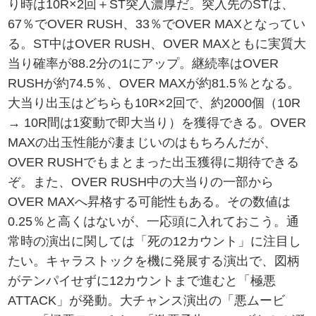
り時は10R×2回＋ST突入濃厚だ。突入先のSTは、
67％でOVER RUSH、33％でOVER MAXとなってい
る。ST中はOVER RUSH、OVER MAXともに実質大
当り確率が88.2分の1にアップ。継続率はOVER
RUSHが約74.5％、OVER MAXが約81.5％となる。
大当り出玉はどちらも10R×2回で、約2000個（10R
→ 10R間は1変動で即大当り）を獲得できる。OVER
MAXの出玉性能が凄まじいのはもちろんだが、
OVER RUSHでもまとまった出玉獲得に期待できる
ぞ。また、OVER RUSH中の大当りの一部から
OVER MAXへ昇格する可能性もある。その数値は
0.25％と高くはないが、一応頭に入れておこう。通
常時の演出に関しては「死の12カウント」に注目し
たい。キャラストックを機に発展する演出で、図柄
がテンパイせずに12カウントまで進むと「極悪
ATTACK」が発動。大チャンス演出の「悪ムービ