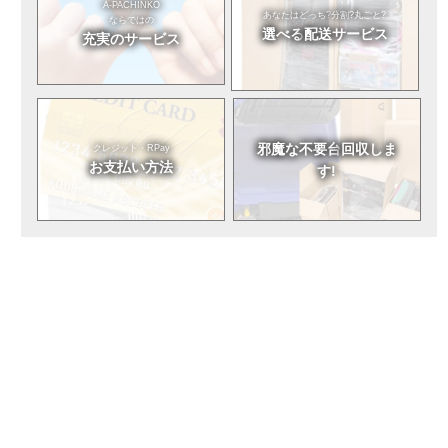
A-PACHINKO
あなたはどっち?
分割?丸ごと?
ならではの
選べる
配送サービス
充実のサービス
邪魔な不要台
回収しま
クレジット・RPay
お支払い方法
す!