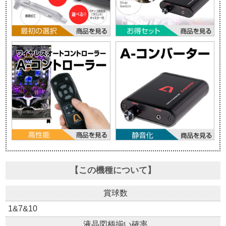
【この機種について】
賞球数
1&7&10
液晶図柄揃い確率