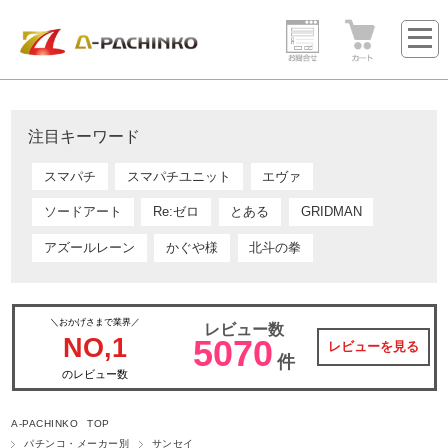
注目キーワード
スマパチ
スマパチユニット
エヴァ
ソードアート
Re:ゼロ
とある
GRIDMAN
アズールレーン
かぐや様
北斗の拳
＼おかげさまで業界／
レビュー数
NO,1
5070
レビューを見る
件
のレビュー数
A-PACHINKO TOP
パチンコ・メーカー別
サンセイ