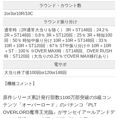
ラウンド・カウント数
2or3or10R/10C
ラウンド振り分け
通常時（2R通常大当りを除く） 3R＋ST148回：24.2％
2R＋ST148回：0.8％ 3R＋ST120回：25％ 3R＋時短100
回：50％ 時短中振り分け 10R＋10R＋ST148回：33％
10R＋10R＋ST120回：67％ ST中振り分け※ 10R＋10R
＋ST：100％ ※OVER MAX時：ST148回、OVER RUSH
時：ST120回（大当りの0.25％でOVER MAX移行あり）
電サポ
大当り終了後100回or120or148回
【機種コメント】
原作シリーズ累計発行部数1100万部突破のS級コン
テンツ「オーバーロード」のパチンコ『PLT
OVERLORD魔導王光臨』がサンセイアールアンドデ