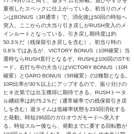
77.74分の1と高く、遊タイムも搭載。遊びやすさを
重視したスペックに仕上がっている。初当りのメイ
ンはBONUS（3R通常）で、消化後は50回の時短へ
突入。ここからの大当り引き戻しがRUSH突入のメ
インルートとなっている。引き戻し期待度は約
50.3％だ（残保留引き戻しを含む）。初当り時の
0.8％ではあるが、VICTORY BONUS（10R確変）当
選時ならRUSH直行となるぞ。RUSHは100回のSTモ
ード。右打ち中の大当りはVICTORY BONUS（10R
確変）とGARO BONUS（5R確変）の2種類となる。
10R比率が30％以上にアップするので、振り分けの
ヒキ次第では出玉獲得に期待できる。RUSHトータ
ル継続率は約75.2％だ（通常確率での残保留引き戻
しを含む）遊タイムは低確率状態を233回消化する
と発動。時短295回のガロオウガモードへ突入す
る。時短スルー後なら、発動までに要する回転数が