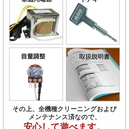
その上、全機種クリーニングおよび
メンテナンス済なので、
安心して遊べます。