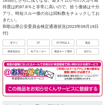
183回とさらに浅くなる。遊タイムからの大当り期
待度は約97.8％と非常に高いので、拾う価値は十分
アリ。時短スルー後の台は回転数をチェックしてお
きたい。
和歌山県公安委員会検定通過状況(2023年09月19日
付)
甘デジ
ST
ST70%以上
液晶
保留先読み
右アタッカー
液晶モード選択
右打ち