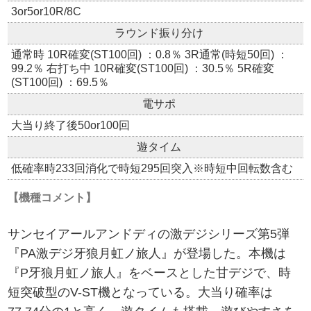
3or5or10R/8C
ラウンド振り分け
通常時 10R確変(ST100回) ：0.8％ 3R通常(時短50回) ：
99.2％ 右打ち中 10R確変(ST100回) ：30.5％ 5R確変
(ST100回) ：69.5％
電サポ
大当り終了後50or100回
遊タイム
低確率時233回消化で時短295回突入※時短中回転数含む
【機種コメント】
サンセイアールアンドディの激デジシリーズ第5弾
『PA激デジ牙狼月虹ノ旅人』が登場した。本機は
『P牙狼月虹ノ旅人』をベースとした甘デジで、時
短突破型のV-ST機となっている。大当り確率は