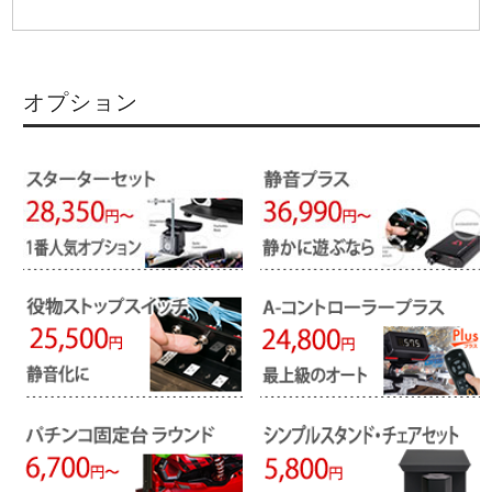
オプション