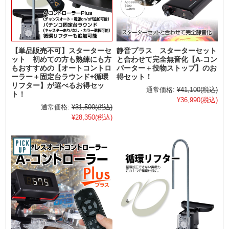
【単品販売不可】スターターセ
静音プラス スターターセット
ット 初めての方も熟練にも方
と合わせて完全無音化【A-コン
もおすすめの【オートコントロ
バーター＋役物ストップ】のお
ーラー＋固定台ラウンド+循環
得セット！
リフター】が選べるお得セッ
通常価格:
¥41,100
(税込)
ト！
¥36,990
(税込)
通常価格:
¥31,500
(税込)
¥28,350
(税込)