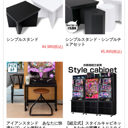
シンプルスタンド
シンプルスタンド・シンプルチ
ェアセット
¥4,980
(税込)
¥5,800
(税込)
アイアンスタンド あなたに快
【組立式】スタイルキャビネッ