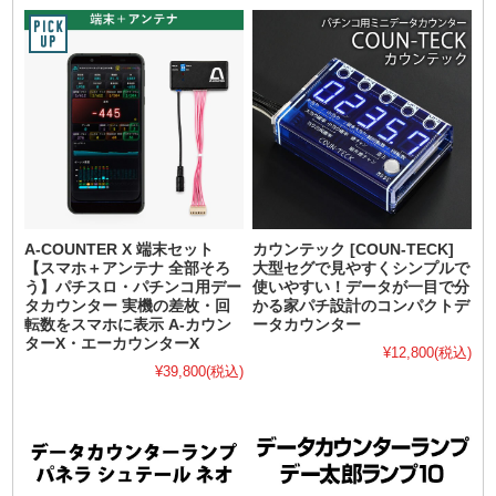
A-COUNTER X 端末セット
カウンテック [COUN-TECK]
【スマホ＋アンテナ 全部そろ
大型セグで見やすくシンプルで
う】パチスロ・パチンコ用デー
使いやすい！データが一目で分
タカウンター 実機の差枚・回
かる家パチ設計のコンパクトデ
転数をスマホに表示 A-カウン
ータカウンター
ターX・エーカウンターX
¥12,800
(税込)
¥39,800
(税込)