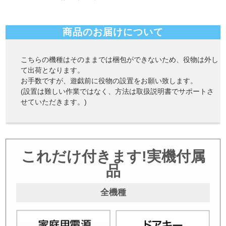
商品のお届けについて
こちらの機種はそのままでは梱包ができないため、役物は外し
て出荷となります。
お手数ですが、遊戯前に役物の設置をお願い致します。
(設置は難しい作業ではなく、方法は取扱説明書でサポートさ
せていただきます。)
これだけ付きます!実機付属
品
全機種