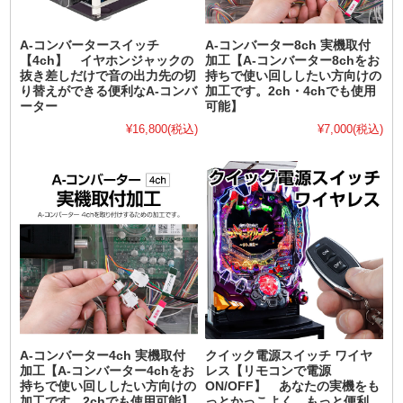
A-コンバータースイッチ
A-コンバーター8ch 実機取付
【4ch】 イヤホンジャックの
加工【A-コンバーター8chをお
抜き差しだけで音の出力先の切
持ちで使い回ししたい方向けの
り替えができる便利なA-コンバ
加工です。2ch・4chでも使用
ーター
可能】
¥16,800
(税込)
¥7,000
(税込)
A-コンバーター4ch 実機取付
クイック電源スイッチ ワイヤ
加工【A-コンバーター4chをお
レス【リモコンで電源
持ちで使い回ししたい方向けの
ON/OFF】 あなたの実機をも
加工です。2chでも使用可能】
っとかっこよく。もっと便利