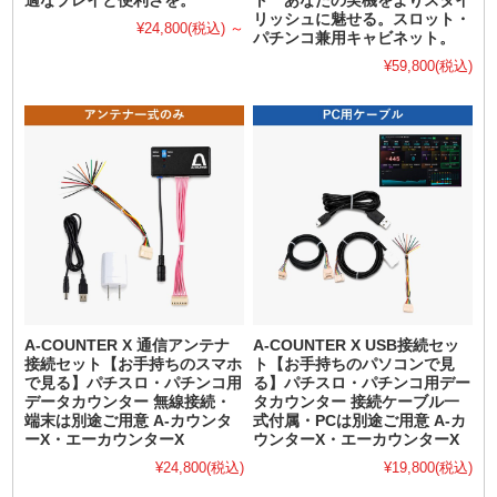
適なプレイと便利さを。
ト あなたの実機をよりスタイ
リッシュに魅せる。スロット・
¥24,800
(税込)
～
パチンコ兼用キャビネット。
¥59,800
(税込)
A-COUNTER X 通信アンテナ
A-COUNTER X USB接続セッ
接続セット【お手持ちのスマホ
ト【お手持ちのパソコンで見
で見る】パチスロ・パチンコ用
る】パチスロ・パチンコ用デー
データカウンター 無線接続・
タカウンター 接続ケーブル一
端末は別途ご用意 A-カウンタ
式付属・PCは別途ご用意 A-カ
ーX・エーカウンターX
ウンターX・エーカウンターX
¥24,800
(税込)
¥19,800
(税込)