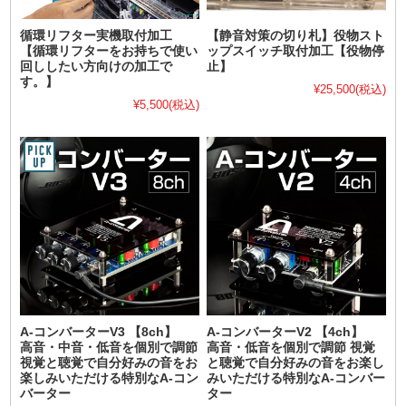
循環リフター実機取付加工
【静音対策の切り札】役物スト
【循環リフターをお持ちで使い
ップスイッチ取付加工【役物停
回ししたい方向けの加工で
止】
す。】
¥25,500
(税込)
¥5,500
(税込)
A-コンバーターV3 【8ch】
A-コンバーターV2 【4ch】
高音・中音・低音を個別で調節
高音・低音を個別で調節 視覚
視覚と聴覚で自分好みの音をお
と聴覚で自分好みの音をお楽し
楽しみいただける特別なA-コン
みいただける特別なA-コンバー
バーター
ター