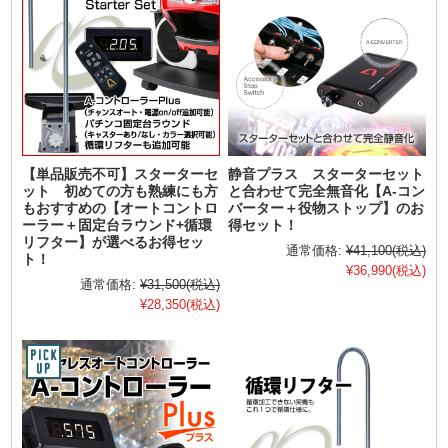
【単品販売不可】スターターセ
静音プラス スターターセット
ット 初めての方も熟練にも方
と合わせて完全無音化【A-コン
もおすすめの【オートコントロ
バーター＋役物ストップ】のお
ーラー＋固定台ラウンド+循環
得セット！
リフター】が選べるお得セッ
通常価格:
¥41,100
(税込)
ト！
¥36,990
(税込)
通常価格:
¥31,500
(税込)
¥28,350
(税込)