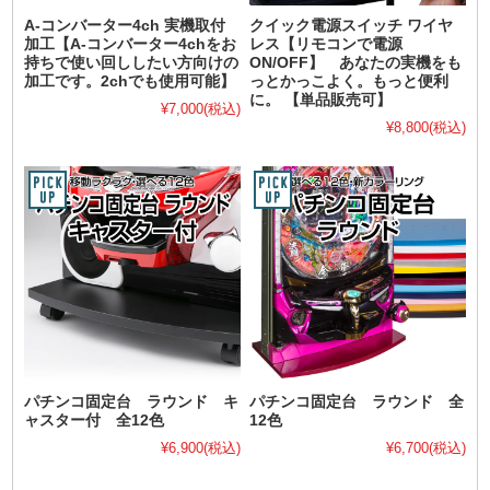
A-コンバーター4ch 実機取付
クイック電源スイッチ ワイヤ
加工【A-コンバーター4chをお
レス【リモコンで電源
持ちで使い回ししたい方向けの
ON/OFF】 あなたの実機をも
加工です。2chでも使用可能】
っとかっこよく。もっと便利
に。 【単品販売可】
¥7,000
(税込)
¥8,800
(税込)
パチンコ固定台 ラウンド キ
パチンコ固定台 ラウンド 全
ャスター付 全12色
12色
¥6,900
(税込)
¥6,700
(税込)