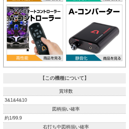
【この機種について】
賞球数
3&1&4&10
図柄揃い確率
約1/99.9
右打ち中図柄揃い確率