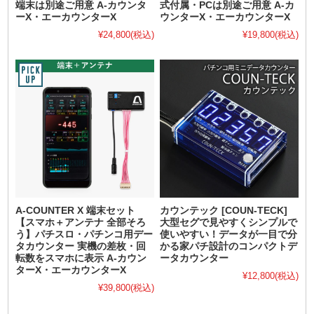
端末は別途ご用意 A-カウンタ
式付属・PCは別途ご用意 A-カ
ーX・エーカウンターX
ウンターX・エーカウンターX
¥24,800
(税込)
¥19,800
(税込)
A-COUNTER X 端末セット
カウンテック [COUN-TECK]
【スマホ＋アンテナ 全部そろ
大型セグで見やすくシンプルで
う】パチスロ・パチンコ用デー
使いやすい！データが一目で分
タカウンター 実機の差枚・回
かる家パチ設計のコンパクトデ
転数をスマホに表示 A-カウン
ータカウンター
ターX・エーカウンターX
¥12,800
(税込)
¥39,800
(税込)