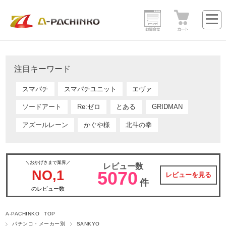
注目キーワード
スマパチ
スマパチユニット
エヴァ
ソードアート
Re:ゼロ
とある
GRIDMAN
アズールレーン
かぐや様
北斗の拳
＼おかげさまで業界／
レビュー数
NO,1
5070
レビューを見る
件
のレビュー数
A-PACHINKO TOP
パチンコ・メーカー別
SANKYO