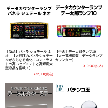
【新品】パネラ シュテール ネ
【中古】デー太郎ランプ10
オ 【大好評のパネラシュテー
【大一電機産業 データランプ
ルがさらなる進化！コントラス
カウンター】
トの高いセグメントと高輝度大
¥19,900
(税込)
型液晶を搭載！】
¥72,000
(税込)