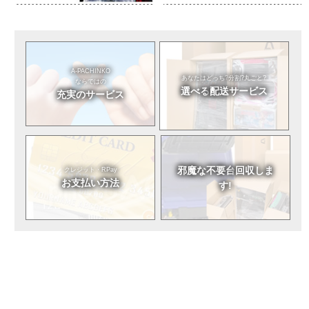
A-PACHINKO
あなたはどっち?
分割?丸ごと?
ならではの
選べる
配送サービス
充実のサービス
邪魔な不要台
回収しま
クレジット・RPay
お支払い方法
す!