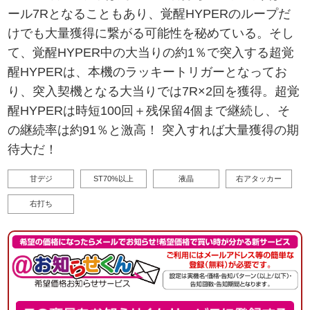
ール7Rとなることもあり、覚醒HYPERのループだ
けでも大量獲得に繋がる可能性を秘めている。そし
て、覚醒HYPER中の大当りの約1％で突入する超覚
醒HYPERは、本機のラッキートリガーとなってお
り、突入契機となる大当りでは7R×2回を獲得。超覚
醒HYPERは時短100回＋残保留4個まで継続し、そ
の継続率は約91％と激高！ 突入すれば大量獲得の期
待大だ！
甘デジ
ST70%以上
液晶
右アタッカー
右打ち