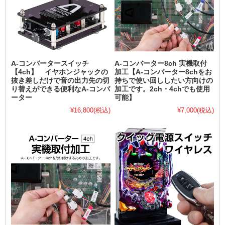
A-コンバータースイッチ
A-コンバーター8ch 実機取付
【4ch】 イヤホンジャックの
加工【A-コンバーター8chをお
抜き差しだけで音の出力先の切
持ちで使い回ししたい方向けの
り替えができる便利なA-コンバ
加工です。2ch・4chでも使用
ーター
可能】
¥16,800
(税込)
¥7,000
(税込)