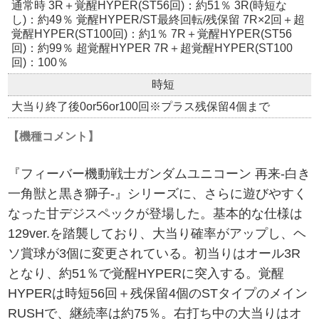
通常時 3R＋覚醒HYPER(ST56回)：約51％ 3R(時短な
し)：約49％ 覚醒HYPER/ST最終回転/残保留 7R×2回＋超
覚醒HYPER(ST100回)：約1％ 7R＋覚醒HYPER(ST56
回)：約99％ 超覚醒HYPER 7R＋超覚醒HYPER(ST100
回)：100％
時短
大当り終了後0or56or100回※プラス残保留4個まで
【機種コメント】
『フィーバー機動戦士ガンダムユニコーン 再来-白き
一角獣と黒き獅子-』シリーズに、さらに遊びやすく
なった甘デジスペックが登場した。基本的な仕様は
129ver.を踏襲しており、大当り確率がアップし、ヘ
ソ賞球が3個に変更されている。初当りはオール3R
となり、約51％で覚醒HYPERに突入する。覚醒
HYPERは時短56回＋残保留4個のSTタイプのメイン
RUSHで、継続率は約75％。右打ち中の大当りはオ