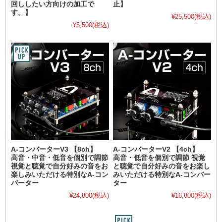
回ししたい方向けの加工で
止】
す。】
¥25,500
(税込)
¥5,500
(税込)
A-コンバーターV3 【8ch】
A-コンバーターV2 【4ch】
高音・中音・低音を個別で調節
高音・低音を個別で調節 視覚
視覚と聴覚で自分好みの音をお
と聴覚で自分好みの音をお楽し
楽しみいただける特別なA-コン
みいただける特別なA-コンバー
バーター
ター
¥24,800
(税込)
¥16,800
(税込)