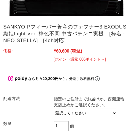
SANKYO Pフィーバー蒼穹のファフナー3 EXODUS
織姫Light ver. 枠色不問 中古パチンコ実機 [枠名：
NEO STELLA] [4ch対応]
¥60,600
(税込)
価格:
[ポイント還元 606ポイント～]
なら
月々20,200円
から。分割手数料無料
配送方法:
指定のご住所までお届けか、西濃運輸
支店止めかご選択ください。
数量:
個