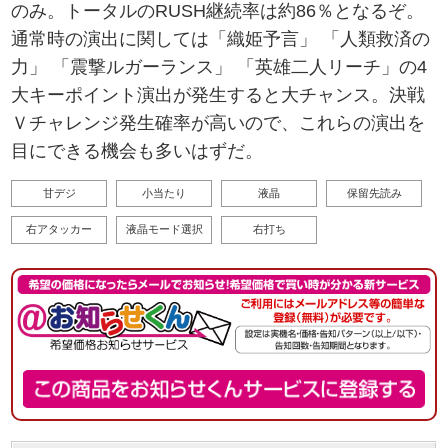
のみ。トータルのRUSH継続率は約86％となるぞ。
通常時の演出に関しては「織姫予言」 「人類救済の
力」 「震撃ルガーランス」 「英雄二人リーチ」の4
大キーポイント演出が発生すると大チャンス。決戦
Ｖチャレンジ発生確率が高いので、これらの演出を
目にできる機会も多いはずだ。
甘デジ
小当たり
液晶
保留先読み
右アタッカー
液晶モード選択
右打ち