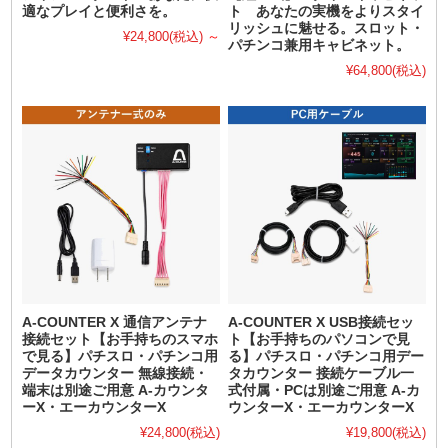
適なプレイと便利さを。
ト あなたの実機をよりスタイ
リッシュに魅せる。スロット・
¥24,800
(税込)
～
パチンコ兼用キャビネット。
¥64,800
(税込)
A-COUNTER X 通信アンテナ
A-COUNTER X USB接続セッ
接続セット【お手持ちのスマホ
ト【お手持ちのパソコンで見
で見る】パチスロ・パチンコ用
る】パチスロ・パチンコ用デー
データカウンター 無線接続・
タカウンター 接続ケーブル一
端末は別途ご用意 A-カウンタ
式付属・PCは別途ご用意 A-カ
ーX・エーカウンターX
ウンターX・エーカウンターX
¥24,800
(税込)
¥19,800
(税込)