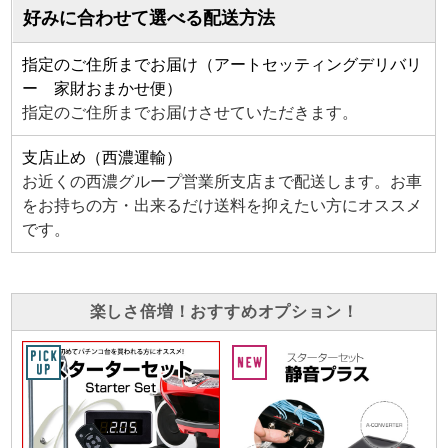
好みに合わせて選べる配送方法
指定のご住所までお届け（アートセッティングデリバリ
ー 家財おまかせ便）
指定のご住所までお届けさせていただきます。
支店止め（西濃運輸）
お近くの西濃グループ営業所支店まで配送します。お車
をお持ちの方・出来るだけ送料を抑えたい方にオススメ
です。
楽しさ倍増！おすすめオプション！