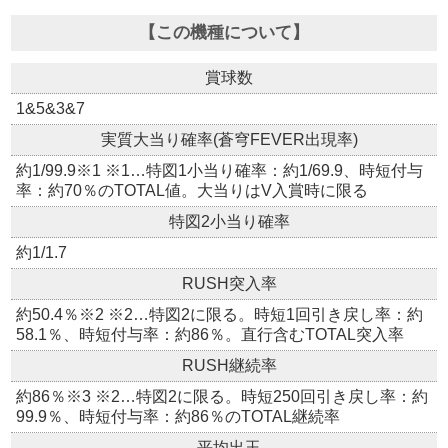
【この機種について】
賞球数
1&5&3&7
実質大当り確率(蒼穹FEVER出現率)
約1/99.9※1 ※1…特図1小当り確率：約1/69.9、時短付与
率：約70％のTOTAL値。大当りはV入賞時に限る
特図2小当り確率
約1/1.7
RUSH突入率
約50.4％※2 ※2…特図2に限る。時短1回引き戻し率：約
58.1％、時短付与率：約86％。直行含むTOTAL突入率
RUSH継続率
約86％※3 ※2…特図2に限る。時短250回引き戻し率：約
99.9％、時短付与率：約86％のTOTAL継続率
平均出玉