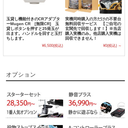
玉貸し機能付きのCRアダプタ
実機同時購入の方だけの不要台
ーMugen CR [無限CR] 玉
無料回収サービス 【ご自宅の
貸しボタンを押すと25発玉が
玄関先で回収します！】※当店
出ます。ハンドルを回すと玉打
購入実機のみ。他店購入実機は
ちします。
回収できません！
¥6,500
(税込)
¥0
(税込)
～
オプション