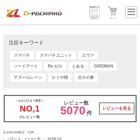
注目キーワード
スマパチ
スマパチユニット
エヴァ
ソードアート
Re:ゼロ
とある
GRIDMAN
アズールレーン
かぐや様
北斗の拳
＼おかげさまで業界／
レビュー数
NO,1
5070
レビューを見る
件
のレビュー数
A-PACHINKO TOP
パチンコ・メーカー別
SANKYO