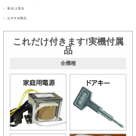
新台/人気台
おすすめ商品
これだけ付きます!実機付属
品
全機種