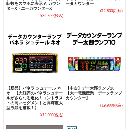
転数をスマホに表示 A-カウン
ータカウンター
ターX・エーカウンターX
¥12,800
(税込)
¥39,800
(税込)
【新品】パネラ シュテール ネ
【中古】デー太郎ランプ10
オ 【大好評のパネラシュテー
【大一電機産業 データランプ
ルがさらなる進化！コントラス
カウンター】
トの高いセグメントと高輝度大
¥19,900
(税込)
型液晶を搭載！】
¥72,000
(税込)