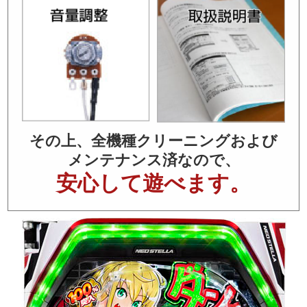
その上、全機種クリーニングおよび
メンテナンス済なので、
安心して遊べます。