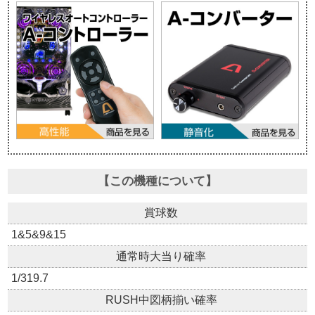
【この機種について】
賞球数
1&5&9&15
通常時大当り確率
1/319.7
RUSH中図柄揃い確率