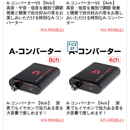
A-コンバーターV3 【8ch】
A-コンバーターV2 【4ch】
高音・中音・低音を個別で調節
高音・低音を個別で調節 視覚
視覚と聴覚で自分好みの音をお
と聴覚で自分好みの音をお楽し
楽しみいただける特別なA-コン
みいただける特別なA-コンバー
バーター
ター
¥24,800
(税込)
¥16,800
(税込)
A-コンバーター 【8ch】 深
A-コンバーター 【4ch】 深
夜でもイヤホンで迫力ある音を
夜でもイヤホンで迫力ある音を
大音量で楽しめます！
大音量で楽しめます！
¥19,800
(税込)
¥15,600
(税込)