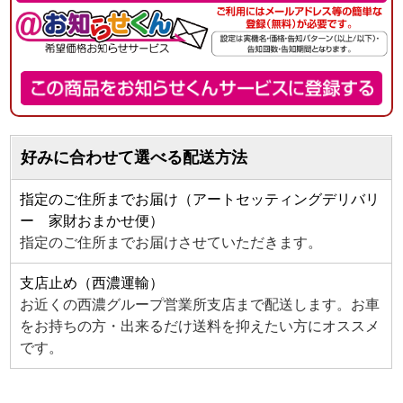
好みに合わせて選べる配送方法
指定のご住所までお届け（アートセッティングデリバリ
ー 家財おまかせ便）
指定のご住所までお届けさせていただきます。
支店止め（西濃運輸）
お近くの西濃グループ営業所支店まで配送します。お車
をお持ちの方・出来るだけ送料を抑えたい方にオススメ
です。