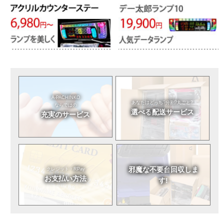
A-PACHINKO
あなたはどっち?
分割?丸ごと?
ならではの
選べる
配送サービス
充実のサービス
邪魔な不要台
回収しま
クレジット・RPay
お支払い方法
す!