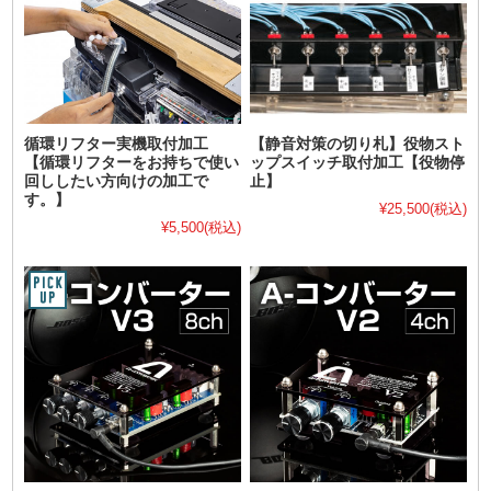
循環リフター実機取付加工
【静音対策の切り札】役物スト
【循環リフターをお持ちで使い
ップスイッチ取付加工【役物停
回ししたい方向けの加工で
止】
す。】
¥25,500
(税込)
¥5,500
(税込)