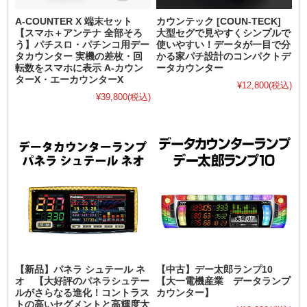
A-COUNTER X 端末セット
カウンテック [COUN-TECK]
【スマホ＋アンテナ 全部そろ
大型セグで見やすくシンプルで
う】パチスロ・パチンコ用デー
使いやすい！データが一目で分
タカウンター 実機の差枚・回
かる家パチ設計のコンパクトデ
転数をスマホに表示 A-カウン
ータカウンター
ターX・エーカウンターX
¥12,800
(税込)
¥39,800
(税込)
【新品】パネラ シュテール ネ
【中古】デー太郎ランプ10
オ 【大好評のパネラシュテー
【大一電機産業 データランプ
ルがさらなる進化！コントラス
カウンター】
トの高いセグメントと高輝度大