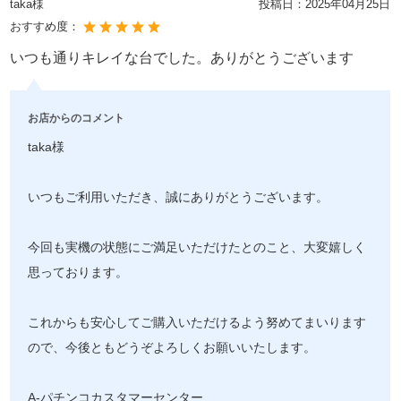
taka様
投稿日：
2025年04月25日
おすすめ度：
いつも通りキレイな台でした。ありがとうございます
お店からのコメント
taka様
いつもご利用いただき、誠にありがとうございます。
今回も実機の状態にご満足いただけたとのこと、大変嬉しく
思っております。
これからも安心してご購入いただけるよう努めてまいります
ので、今後ともどうぞよろしくお願いいたします。
A-パチンコカスタマーセンター