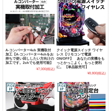
A-コンバーター4ch 実機取付
クイック電源スイッチ ワイヤ
加工【A-コンバーター4chをお
レス【リモコンで電源
持ちで使い回ししたい方向けの
ON/OFF】 あなたの実機をも
加工です。2chでも使用可能】
っとかっこよく。もっと便利
に。 【単品販売可】
¥7,000
(税込)
¥8,800
(税込)