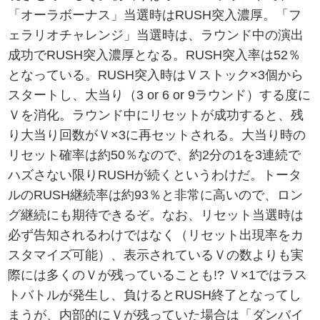
「オーラボーナス」当選時はRUSH突入濃厚。「フ
ェラリオチャレンジ」当選時は、ラウンド中の演出
成功でRUSH突入濃厚となる。RUSH突入率は52％
となっている。RUSH突入時はＶストック×3個から
スタートし、大当り（3 or 6 or 9ラウンド）する度に
Ｖを消化。ラウンド中にリセットが成功すると、残
り大当り回数がＶ×3に再セットされる。大当り時の
リセット確率は約50％なので、約2分の1を3連続で
ハズさない限りRUSHが続くというわけだ。トータ
ルのRUSH継続率は約93％と非常に高いので、ロン
グ継続にも期待できるぞ。なお、リセット当選時は
必ず告知されるわけではなく（リセット出現率をカ
スタマイズ可能）、表示されているＶの数よりも実
際には多くのＶが残っていることも!? Ｖ×1ではラス
トバトルが発生し、負けるとRUSH終了となってし
まうが、内部的にＶが残っていた場合は「ダンバイ