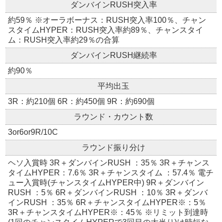
ダンバインRUSH突入率
約59％ ※オーラボーナス：RUSH突入率100％、チャン
スタイムHYPER：RUSH突入率約89％、チャンスタイ
ム：RUSH突入率約29％の合算
ダンバインRUSH継続率
約90％
平均出玉
3R：約210個 6R：約450個 9R：約690個
ラウンド・カウント数
3or6or9R/10C
ラウンド振り分け
ヘソ入賞時 3R＋ダンバインRUSH ：35％ 3R＋チャンス
タイムHYPER：7.6％ 3R＋チャンスタイム ：57.4％ 電チ
ュー入賞時(チャンスタイムHYPER中) 9R＋ダンバイン
RUSH ：5％ 6R＋ダンバインRUSH ：10％ 3R＋ダンバ
インRUSH ：35％ 6R＋チャンスタイムHYPER※：5％
3R＋チャンスタイムHYPER※：45％ ※リミット到達時