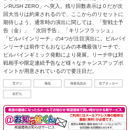
ンRUSH ZERO」へ突入。残り回数表示は０だが次
回大当りは約束されるので、ここからのリセットに
期待しよう。通常時の演出に関しては、「聖戦士予
告（金）」 「次回予告」 「キリンフラッシュ」
「ビルバインリーチ」の4つが注目演出に。ビルバイ
ンリーチは前作でもおなじみの本機最強リーチで、
ビルバインギミック発動により発展。リーチ中は対
戦相手や限定連続予告など様々なチャンスアップポ
イントが用意されているので要注目だ。
甘デジ
液晶
保留先読み
右アタッカー
右打ち