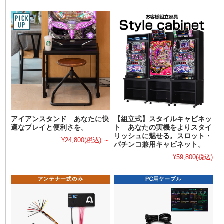
アイアンスタンド あなたに快
【組立式】スタイルキャビネッ
適なプレイと便利さを。
ト あなたの実機をよりスタイ
リッシュに魅せる。スロット・
¥24,800
(税込)
～
パチンコ兼用キャビネット。
¥59,800
(税込)