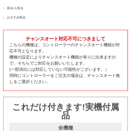
新台/人気台
おすすめ商品
チャンスオート対応不可につきまして
こちらの機種は、コントローラーのチャンスオート機能が対
応不可となります。
機種の設定によりチャンスオート機能が有りに出来ますの
で、そちらでご対応をお願いいたします。
(一部演出には対応していない可能性がございます。）
同時にコントローラーをご注文の場合は、チャンスオート無
しをご選択ください。
これだけ付きます!実機付属
品
全機種