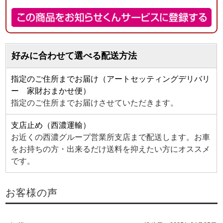
好みに合わせて選べる配送方法
指定のご住所までお届け（アートセッティングデリバリ
ー 家財おまかせ便）
指定のご住所までお届けさせていただきます。
支店止め（西濃運輸）
お近くの西濃グループ営業所支店まで配送します。お車
をお持ちの方・出来るだけ送料を抑えたい方にオススメ
です。
お客様の声