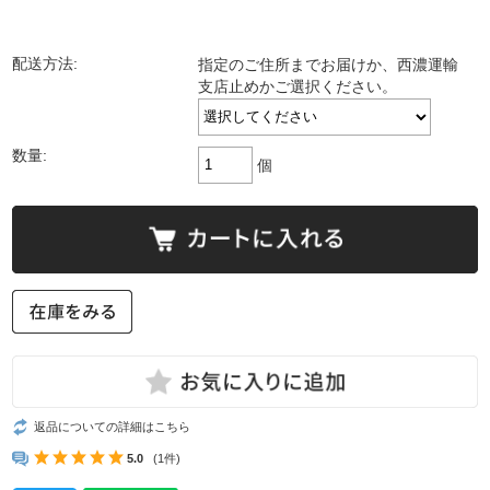
配送方法:
指定のご住所までお届けか、西濃運輸
支店止めかご選択ください。
数量:
個
返品についての詳細はこちら
5.0
(1件)