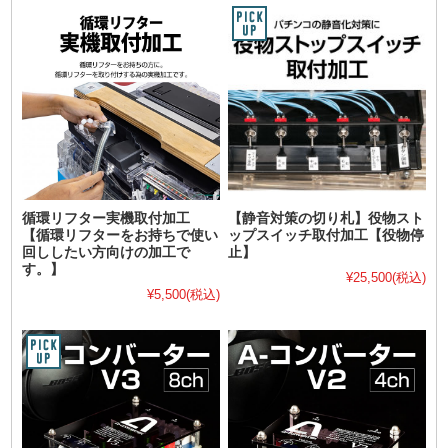
循環リフター実機取付加工
【静音対策の切り札】役物スト
【循環リフターをお持ちで使い
ップスイッチ取付加工【役物停
回ししたい方向けの加工で
止】
す。】
¥25,500
(税込)
¥5,500
(税込)