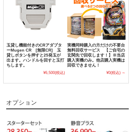
玉貸し機能付きのCRアダプタ
実機同時購入の方だけの不要台
ーMugen CR [無限CR] 玉
無料回収サービス 【ご自宅の
貸しボタンを押すと25発玉が
玄関先で回収します！】※当店
出ます。ハンドルを回すと玉打
購入実機のみ。他店購入実機は
ちします。
回収できません！
¥6,500
(税込)
¥0
(税込)
～
オプション