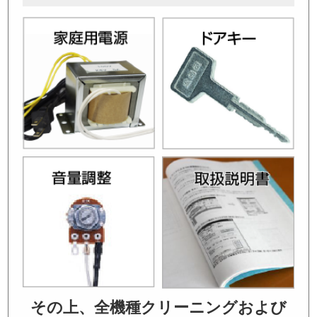
その上、全機種クリーニングおよび