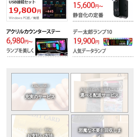
A-PACHINKO
あなたはどっち?
分割?丸ごと?
ならではの
選べる
配送サービス
充実のサービス
邪魔な不要台
回収しま
クレジット・RPay
お支払い方法
す!