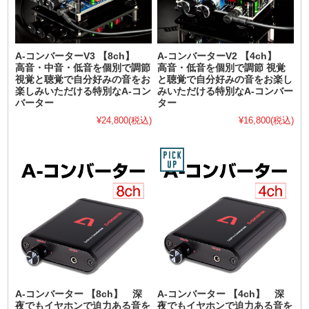
A-コンバーターV3 【8ch】
A-コンバーターV2 【4ch】
高音・中音・低音を個別で調節
高音・低音を個別で調節 視覚
視覚と聴覚で自分好みの音をお
と聴覚で自分好みの音をお楽し
楽しみいただける特別なA-コン
みいただける特別なA-コンバー
バーター
ター
¥24,800
(税込)
¥16,800
(税込)
A-コンバーター 【8ch】 深
A-コンバーター 【4ch】 深
夜でもイヤホンで迫力ある音を
夜でもイヤホンで迫力ある音を