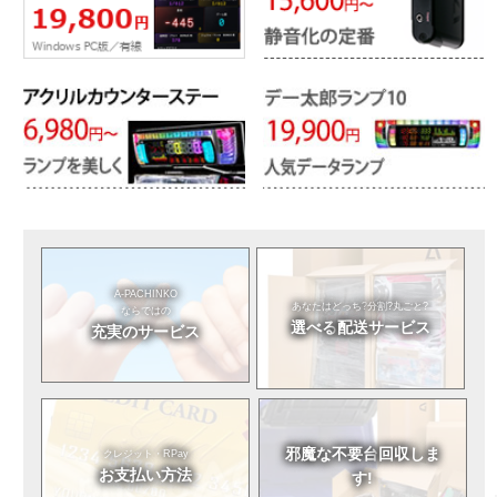
A-PACHINKO
あなたはどっち?
分割?丸ごと?
ならではの
選べる
配送サービス
充実のサービス
邪魔な不要台
回収しま
クレジット・RPay
お支払い方法
す!