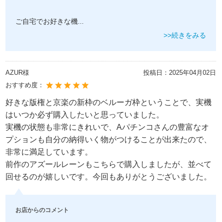
ご自宅でお好きな機
...
>>続きをみる
AZUR様
投稿日：
2025年04月02日
おすすめ度：
好きな版権と京楽の新枠のベルーガ枠ということで、実機
はいつか必ず購入したいと思っていました。
実機の状態も非常にきれいで、Aパチンコさんの豊富なオ
プションも自分の納得いく物がつけることが出来たので、
非常に満足しています。
前作のアズールレーンもこちらで購入しましたが、並べて
回せるのが嬉しいです。今回もありがとうございました。
お店からのコメント