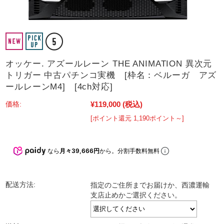
オッケー. アズールレーン THE ANIMATION 異次元
トリガー 中古パチンコ実機 [枠名：ベルーガ アズ
ールレーンM4] [4ch対応]
¥119,000
(税込)
価格:
[ポイント還元 1,190ポイント～]
なら
月々39,666円
から。分割手数料無料
配送方法:
指定のご住所までお届けか、西濃運輸
支店止めかご選択ください。