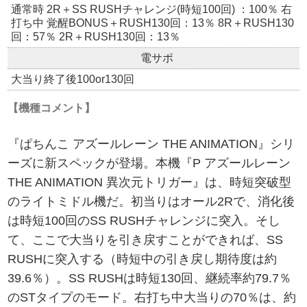
通常時 2R＋SS RUSHチャレンジ(時短100回) ：100％ 右
打ち中 覚醒BONUS＋RUSH130回：13％ 8R＋RUSH130
回：57％ 2R＋RUSH130回：13％
電サポ
大当り終了後100or130回
【機種コメント】
『ぱちんこ アズールレーン THE ANIMATION』シリ
ーズに新スペックが登場。本機『P アズールレーン
THE ANIMATION 異次元トリガー』は、時短突破型
のライトミドル機だ。初当りはオール2Rで、消化後
は時短100回のSS RUSHチャレンジに突入。そし
て、ここで大当りを引き戻すことができれば、SS
RUSHに突入する（時短中の引き戻し期待度は約
39.6％）。SS RUSHは時短130回、継続率約79.7％
のSTタイプのモード。右打ち中大当りの70％は、約