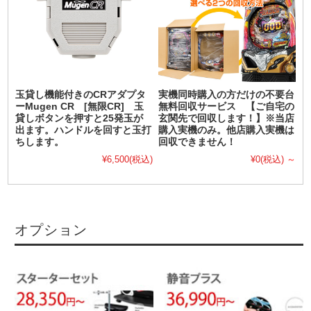
玉貸し機能付きのCRアダプタ
実機同時購入の方だけの不要台
ーMugen CR [無限CR] 玉
無料回収サービス 【ご自宅の
貸しボタンを押すと25発玉が
玄関先で回収します！】※当店
出ます。ハンドルを回すと玉打
購入実機のみ。他店購入実機は
ちします。
回収できません！
¥6,500
(税込)
¥0
(税込)
～
オプション