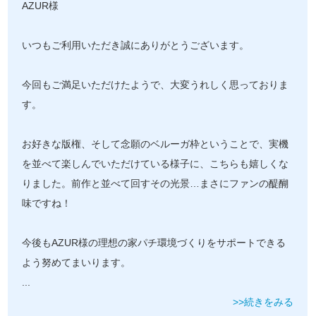
AZUR様
いつもご利用いただき誠にありがとうございます。
今回もご満足いただけたようで、大変うれしく思っておりま
す。
お好きな版権、そして念願のベルーガ枠ということで、実機
を並べて楽しんでいただけている様子に、こちらも嬉しくな
りました。前作と並べて回すその光景…まさにファンの醍醐
味ですね！
今後もAZUR様の理想の家パチ環境づくりをサポートできる
よう努めてまいります。
...
>>続きをみる