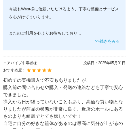
今後もWest様に信頼いただけるよう、丁寧な整備とサービス
を心がけてまいります。
またのご利用を心よりお待ちしており
...
>>続きをみる
エアバイブ中毒者様
投稿日：
2025年05月01日
おすすめ度：
初めての実機購入で不安もありましたが、
購入前の問い合わせや購入・発送の連絡なども丁寧で安心
できました。
導入から日が経っていないこともあり、高価な買い物とな
りましたが商品の状態が非常に良く、近所のホールにある
ものよりも綺麗でとても嬉しいです！
自宅に自分の好きな筐体があるのは最高に気分が上がるの