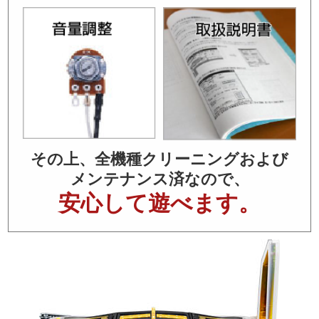
その上、全機種クリーニングおよび
メンテナンス済なので、
安心して遊べます。