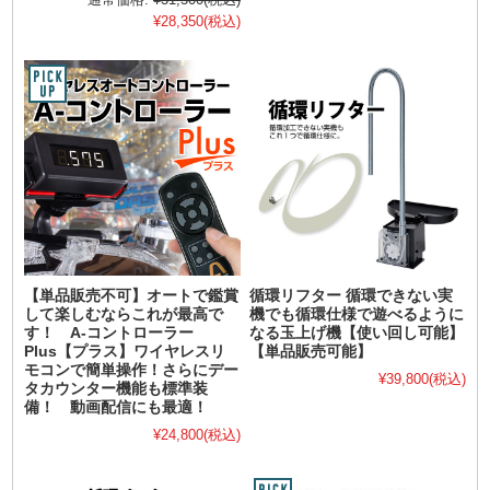
¥28,350
(税込)
【単品販売不可】オートで鑑賞
循環リフター 循環できない実
して楽しむならこれが最高で
機でも循環仕様で遊べるように
す！ A-コントローラー
なる玉上げ機【使い回し可能】
Plus【プラス】ワイヤレスリ
【単品販売可能】
モコンで簡単操作！さらにデー
¥39,800
(税込)
タカウンター機能も標準装
備！ 動画配信にも最適！
¥24,800
(税込)