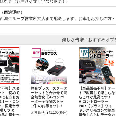
住所までお届けさせていただきます。
（西濃運輸）
西濃グループ営業所支店まで配送します。お車をお持ちの方・
楽しさ倍増！おすすめオプ
売不可】スタ
静音プラス スタータ
【単品販売不可】オー
ット 初めて
ーセットと合わせて完
トで鑑賞して楽しむな
練にも方もお
全無音化【A-コンバ
らこれが最高です！
【オートコン
ーター＋役物ストッ
A-コントローラー
ー＋固定台ラ
プ】のお得セット！
Plus【プラス】ワイ
循環リフタ
ヤレスリモコンで簡単
通常価格:
¥41,100
(税込)
べるお得セッ
操作！さらにデータカ