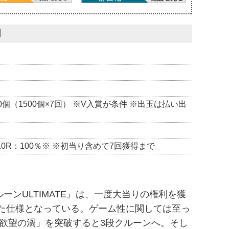
】
500個（1500個×7回） ※V入賞が条件 ※出玉は払い出
 10R：100％※ ※初当り含めて7回獲得まで
ーンULTIMATE』は、一度大当りの権利を獲
まった仕様となっている。ゲーム性に関しては至っ
欲望の渦」を突破すると3段クルーンへ。そし