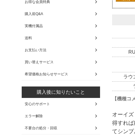
お得な会員特典
購入前Q&A
実機付属品
送料
お支払い方法
R
買い替えサービス
希望価格お知らせサービス
ラウ
購入後に知りたいこと
【機種コ
安心のサポート
オーイズ
エラー解除
得すれば
不要台の処分・回収
てシンプ