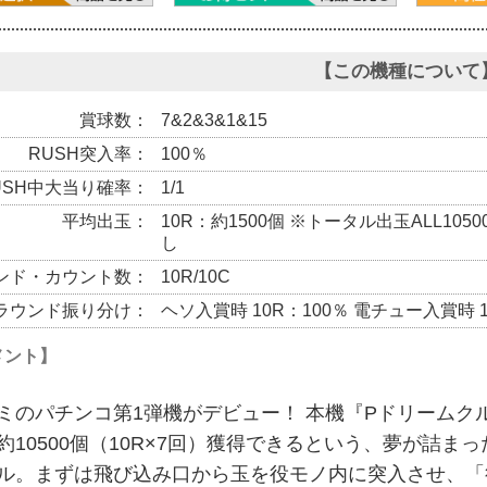
【この機種について
賞球数
7&2&3&1&15
RUSH突入率
100％
USH中大当り確率
1/1
平均出玉
10R：約1500個 ※トータル出玉ALL10
し
ンド・カウント数
10R/10C
ラウンド振り分け
ヘソ入賞時 10R：100％ 電チュー入賞時
メント】
ミのパチンコ第1弾機がデビュー！ 本機『Pドリームクル
約10500個（10R×7回）獲得できるという、夢が詰
ル。まずは飛び込み口から玉を役モノ内に突入させ、「