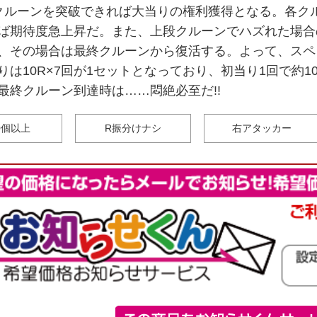
クルーンを突破できれば大当りの権利獲得となる。各ク
ば期待度急上昇だ。また、上段クルーンでハズれた場合
、その場合は最終クルーンから復活する。よって、スペ
りは10R×7回が1セットとなっており、初当り1回で約10
最終クルーン到達時は……悶絶必至だ!!
00個以上
R振分けナシ
右アタッカー