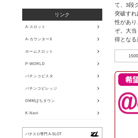
て、3段
突破すれ
リンク
性があり
A-スロット
ぞ。大当
得となる
A-カウンターX
ホームスロット
15
P-WORLD
パチンコビスタ
パチンコビレッジ
DMMぱちタウン
K-Navi
パチスロ専門 A-SLOT