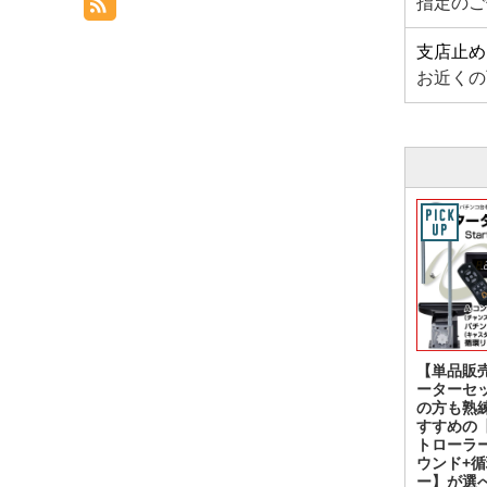
指定のご
支店止め
お近くの
【単品販
ーターセ
の方も熟
すすめの
トローラ
ウンド+
ー】が選