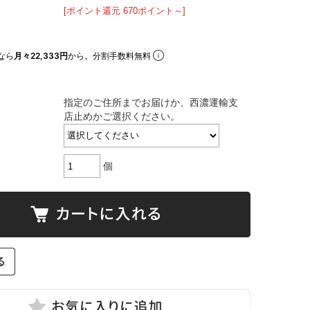
[ポイント還元 670ポイント～]
なら
月々22,333円
から。分割手数料無料
指定のご住所までお届けか、西濃運輸支
店止めかご選択ください。
個