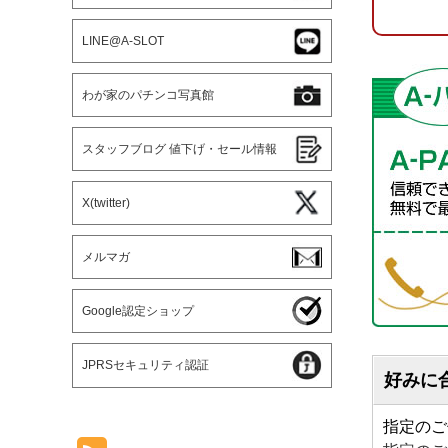
LINE@A-SLOT
わが家のパチンコ写真館
スタッフブログ 値下げ・セール情報
X(twitter)
メルマガ
Google認定ショップ
JPRSセキュリティ認証
好みに
指定のご