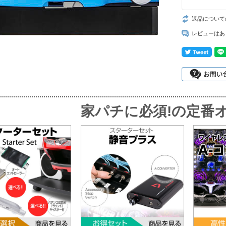
返品について
レビューはあ
家パチに必須!
の定番オ