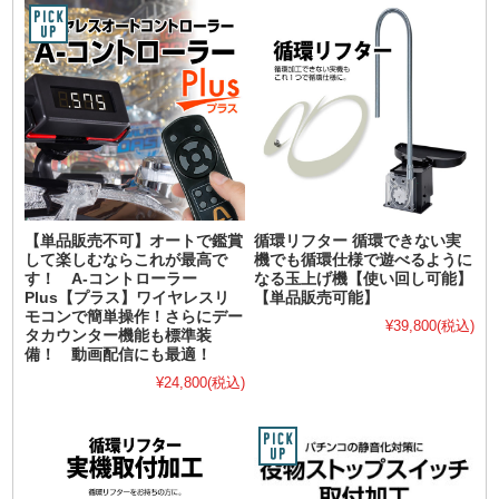
【単品販売不可】オートで鑑賞
循環リフター 循環できない実
して楽しむならこれが最高で
機でも循環仕様で遊べるように
す！ A-コントローラー
なる玉上げ機【使い回し可能】
Plus【プラス】ワイヤレスリ
【単品販売可能】
モコンで簡単操作！さらにデー
¥39,800
(税込)
タカウンター機能も標準装
備！ 動画配信にも最適！
¥24,800
(税込)