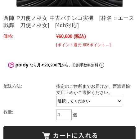
西陣 P刀使ノ巫女 中古パチンコ実機 [枠名：エース
戦舞 刀使ノ巫女] [4ch対応]
¥60,600
(税込)
価格:
[ポイント還元 606ポイント～]
なら
月々20,200円
から。分割手数料無料
配送方法:
指定のご住所までお届けか、西濃運輸
支店止めかご選択ください。
数量:
個