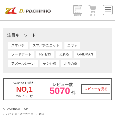
注目キーワード
スマパチ
スマパチユニット
エヴァ
ソードアート
Re:ゼロ
とある
GRIDMAN
アズールレーン
かぐや様
北斗の拳
＼おかげさまで業界／
レビュー数
NO,1
5070
レビューを見る
件
のレビュー数
A-PACHINKO TOP
パチンコ・メーカー別
西陣