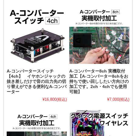
A-コンバータースイッチ
A-コンバーター8ch 実機取付
【4ch】 イヤホンジャックの
加工【A-コンバーター8chをお
抜き差しだけで音の出力先の切
持ちで使い回ししたい方向けの
り替えができる便利なA-コンバ
加工です。2ch・4chでも使用
ーター
可能】
¥16,800
(税込)
¥7,000
(税込)