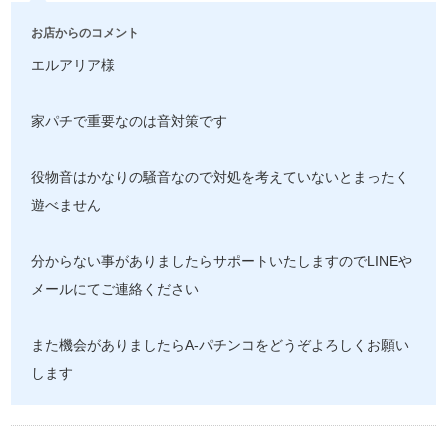
お店からのコメント
エルアリア様
家パチで重要なのは音対策です
役物音はかなりの騒音なので対処を考えていないとまったく
遊べません
分からない事がありましたらサポートいたしますのでLINEや
メールにてご連絡ください
また機会がありましたらA-パチンコをどうぞよろしくお願い
します