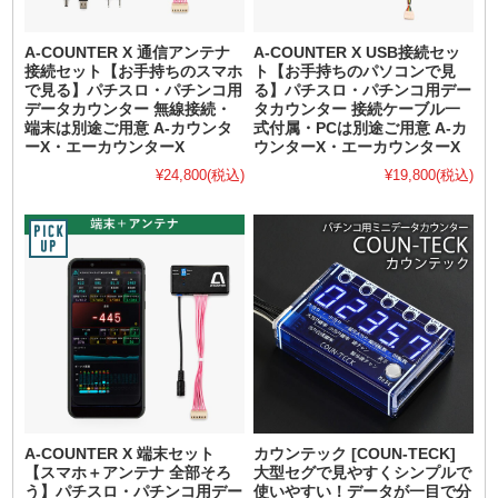
A-COUNTER X 通信アンテナ
A-COUNTER X USB接続セッ
接続セット【お手持ちのスマホ
ト【お手持ちのパソコンで見
で見る】パチスロ・パチンコ用
る】パチスロ・パチンコ用デー
データカウンター 無線接続・
タカウンター 接続ケーブル一
端末は別途ご用意 A-カウンタ
式付属・PCは別途ご用意 A-カ
ーX・エーカウンターX
ウンターX・エーカウンターX
¥24,800
(税込)
¥19,800
(税込)
A-COUNTER X 端末セット
カウンテック [COUN-TECK]
【スマホ＋アンテナ 全部そろ
大型セグで見やすくシンプルで
う】パチスロ・パチンコ用デー
使いやすい！データが一目で分