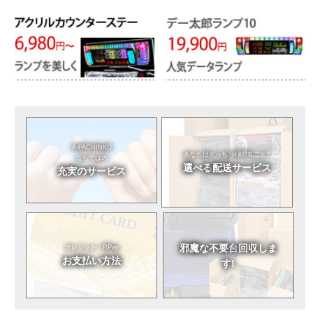
A-PACHINKO
あなたはどっち?
分割?丸ごと?
ならではの
選べる
配送サービス
充実のサービス
邪魔な不要台
回収しま
クレジット・RPay
お支払い方法
す!