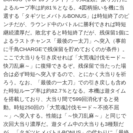
よるループ率は約81％となる。4図柄揃いを機に当
選する「タギツヒメバトルBONUS」は時短終了のピ
ンチだが、ラウンド中のバトルに勝利できれば時短
継続濃厚だ。敗北すると時短終了だが、残保留1個に
よるラストチャンス「最後の一太刀」へ突入（事前
に千鳥CHARGEで残保留を貯めておくのが条件）。
ここで大当りを引き戻せれば「大荒魂討伐モード～
快刀乱麻～」に復帰できるぞ。残保留で当たった場
合は必ず時短へ突入するので、とにかく大当りを祈
ろう。なお、「最後の一太刀」での引き戻しも含め
た時短ループ率は約82.7％となる。本機は遊タイム
を搭載しており、大当り間で599回消化すると発
動。時短250回の「大荒魂討伐モード～不撓不屈
～」へ突入する。性能は「～快刀乱麻～」と同じで
次回大当り濃厚だ。遊タイム中の大当りも3種類だ
が、「タギツヒメバトルBONUS」の代わりに「最終