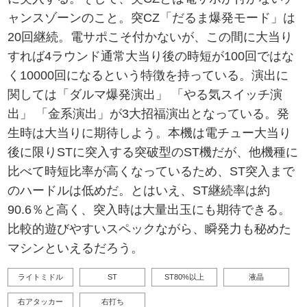
ャンスゾーンのこと。突CZ「だるま爆発モード」は
20回継続。電サポこそ付かないが、この間に大当り
すれば4ラウンド通常大当り後の時短が100回ではな
く10000回になるという特徴を持っている。演出に
関しては「ダルマ爆発演出」 「やる気スイッチ演
出」 「金系演出」が3大招福演出となっている。発
生時は大当りに期待しよう。本機は電チュー大当り
後に限りSTに突入する突破型のST機だが、他機種に
比べて時短比率が高くなっているため、ST突入まで
のハードルは低めだ。とはいえ、ST継続率は約
90.6％と高く、突入時は大量出玉にも期待できる。
比較的遊びやすいスペックながら、瞬発力も秘めた
マシンといえるだろう。
ライトミドル
ST
ST80%以上
液晶
右アタッカー
右打ち