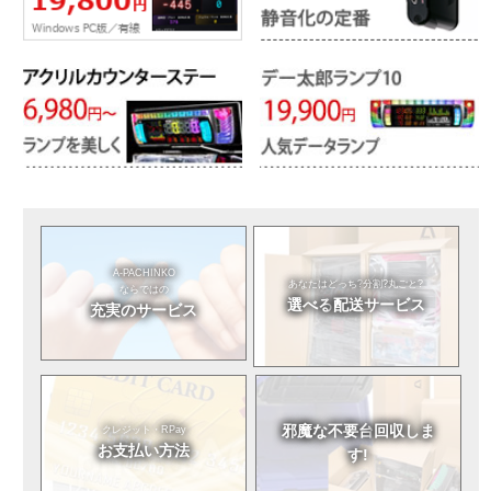
A-PACHINKO
あなたはどっち?
分割?丸ごと?
ならではの
選べる
配送サービス
充実のサービス
邪魔な不要台
回収しま
クレジット・RPay
お支払い方法
す!