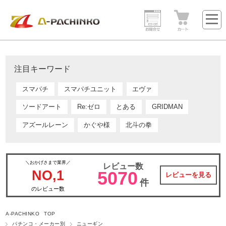
注目キーワード
スマパチ
スマパチユニット
エヴァ
ソードアート
Re:ゼロ
とある
GRIDMAN
アズールレーン
かぐや様
北斗の拳
＼おかげさまで業界／
レビュー数
NO,1
5070
レビューを見る
件
のレビュー数
A-PACHINKO TOP
パチンコ・メーカー別
ニューギン