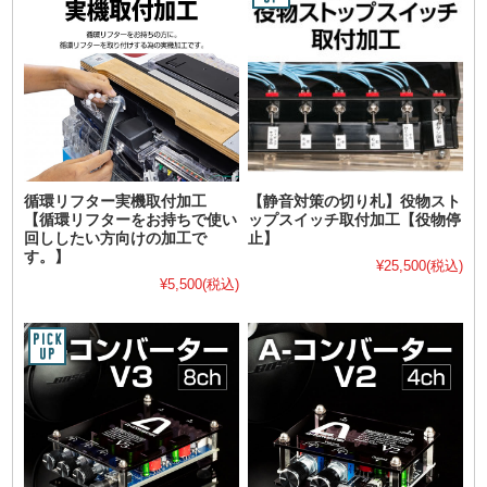
循環リフター実機取付加工
【静音対策の切り札】役物スト
【循環リフターをお持ちで使い
ップスイッチ取付加工【役物停
回ししたい方向けの加工で
止】
す。】
¥25,500
(税込)
¥5,500
(税込)