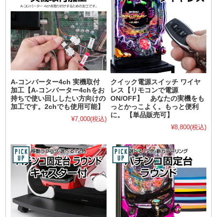
A-コンバーター4ch 実機取付
クイック電源スイッチ ワイヤ
加工【A-コンバーター4chをお
レス【リモコンで電源
持ちで使い回ししたい方向けの
ON/OFF】 あなたの実機をも
加工です。2chでも使用可能】
っとかっこよく。もっと便利
に。 【単品販売可】
¥7,000
(税込)
¥8,800
(税込)