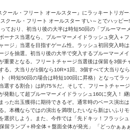
スクール・フリート オールスター』にラッキートリガー
イスクール・フリート オールスター すい～とでハッピー!
なっており、初当り後の大半は時短50回の「ブルーマーメ
ボーナス当選なら、ブルーマーメイドラッシュ突入＋フ
ャージ」当選を目指すゲーム性。ラッシュ初回突入時は129
ージを抽選。初当り後の大半で突入するブルーマーメイドラ
が重要となる。フリートチャージ当選後は保留を3個チャ
する。大当りが1個なら10R×1回、3個すべて大当りなら
ット（時短50回の場合は時短100回に昇格）となってラ
当選する割合）は約75％だ。そして、フリートチャージ
が発動して超ブルーマーメイドラッシュ160に突入！ 
まった出玉獲得に期待できるぞ。通常時のベース演出は
る。本機ならではの演出を満喫したいなら新はいふりモ
を選択しよう。また、今作では「先ドキッ！フラッシュ
 「保留ランプ＋枠全体＋盤面全体が発光」 「どっかぁ