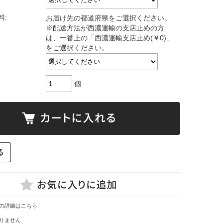
料:
お届け先の都道府県をご選択ください。
※配送方法が西濃運輸の支店止めの方
は、一番上の「西濃運輸支店止め(￥0)」
をご選択ください。
個
の詳細はこちら
りません