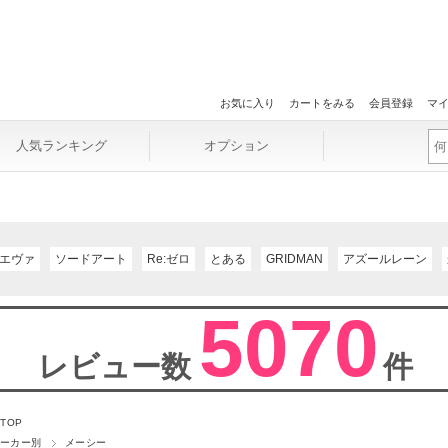
お気に入り
カートをみる
会員登録
マ
人気ランキング
オプション
エヴァ
ソードアート
Re:ゼロ
とある
GRIDMAN
アズールレーン
5070
レビュー数
件
 TOP
ーカー別
メーシー