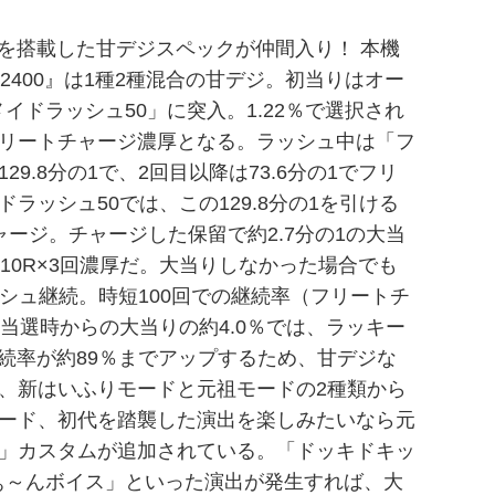
を搭載した甘デジスペックが仲間入り！ 本機
2400』は1種2種混合の甘デジ。初当りはオー
イドラッシュ50」に突入。1.22％で選択され
リートチャージ濃厚となる。ラッシュ中は「フ
.8分の1で、2回目以降は73.6分の1でフリ
ッシュ50では、この129.8分の1を引ける
ージ。チャージした保留で約2.7分の1の大当
10R×3回濃厚だ。大当りしなかった場合でも
ッシュ継続。時短100回での継続率（フリートチ
当選時からの大当りの約4.0％では、ラッキー
継続率が約89％までアップするため、甘デジな
、新はいふりモードと元祖モードの2種類から
ード、初代を踏襲した演出を楽しみたいなら元
」カスタムが追加されている。「ドッキドキッ
ぁぁ～んボイス」といった演出が発生すれば、大