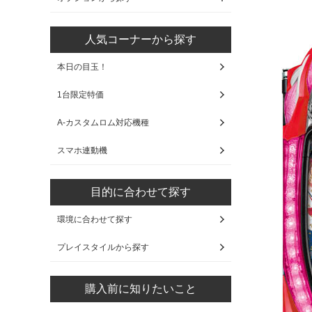
人気コーナーから探す
本日の目玉！
1台限定特価
A-カスタムロム対応機種
スマホ連動機
目的に合わせて探す
環境に合わせて探す
プレイスタイルから探す
購入前に知りたいこと