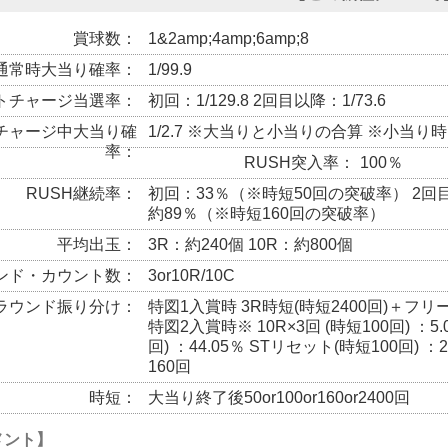
賞球数
1&2amp;4amp;6amp;8
通常時大当り確率
1/99.9
トチャージ当選率
初回：1/129.8 2回目以降：1/73.6
チャージ中大当り確
1/2.7 ※大当りと小当りの合算 ※小当り
率
RUSH突入率
100％
RUSH継続率
初回：33％（※時短50回の突破率） 2回
約89％（※時短160回の突破率）
平均出玉
3R：約240個 10R：約800個
ンド・カウント数
3or10R/10C
ラウンド振り分け
特図1入賞時 3R時短(時短2400回)＋フリート
特図2入賞時※ 10R×3回 (時短100回) ：5.07
回) ：44.05％ STリセット(時短100回
160回
時短
大当り終了後50or100or160or2400回
メント】