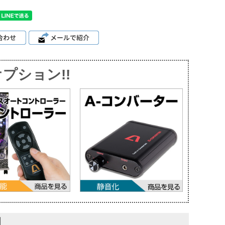
プション!!
】