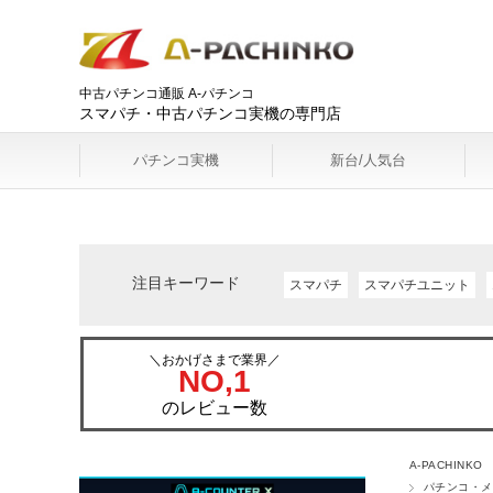
中古パチンコ通販 A-パチンコ
スマパチ・中古パチンコ実機の専門店
パチンコ実機
新台/人気台
注目キーワード
スマパチ
スマパチユニット
＼おかげさまで業界／
NO,1
のレビュー数
A-PACHINKO
パチンコ・メ