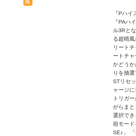
『Pハイ
『PAハ
ル3Rと
る超晴風
リートチ
ートチャ
かどうか
りを抽選
STリセ
ャージに
トリガー
がらまと
選択でき
祖モード
SE♪」