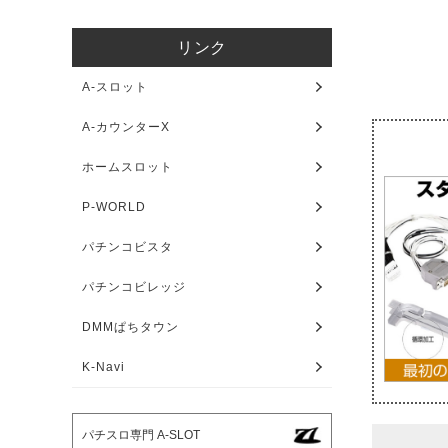
リンク
A-スロット
A-カウンターX
ホームスロット
P-WORLD
パチンコビスタ
パチンコビレッジ
DMMぱちタウン
K-Navi
パチスロ専門 A-SLOT