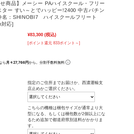
せ商品】メーシー PAハイスクール・フリー
スター すい～とでハッピー!2400 中古パチン
枠名：SHINOBI7 ハイスクールフリート
ch対応]
¥83,300
(税込)
[ポイント還元 833ポイント～]
なら
月々27,766円
から。分割手数料無料
指定のご住所までお届けか、西濃運輸支
店止めかご選択ください。
こちらの機種は梱包サイズが通常より大
型になる、もしくは梱包数が2個以上にな
るため追加で都道府県別送料がかかりま
す。