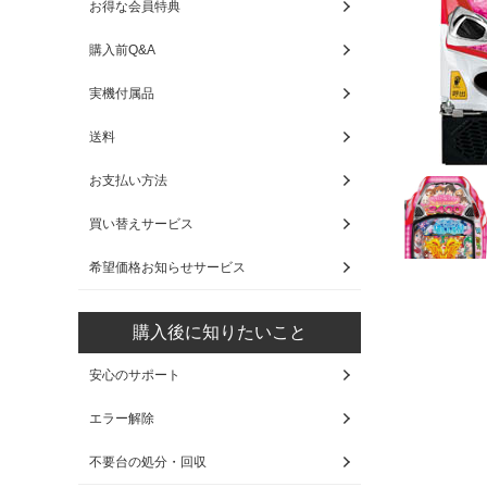
お得な会員特典
購入前Q&A
実機付属品
送料
お支払い方法
買い替えサービス
希望価格お知らせサービス
購入後に知りたいこと
安心のサポート
エラー解除
不要台の処分・回収