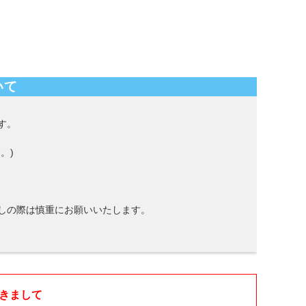
いて
す。
。)
しの際は慎重にお願いいたします。
きまして