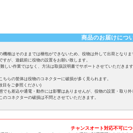
商品のお届けにつ
の機種はそのままでは梱包ができないため、役物は外して出荷となりま
ですが、遊戯前に役物の設置をお願い致します。
は難しい作業ではなく、方法は取扱説明書でサポートさせていただきます
こちらの筐体は役物のコネクターに破損が多く見られます。
2枚目をご参照ください)
態でも差込や通電・動作には影響はありませんが、役物の設置・取り外
このコネクターの破損は不問とさせていただきます。
チャンスオート対応不可につ