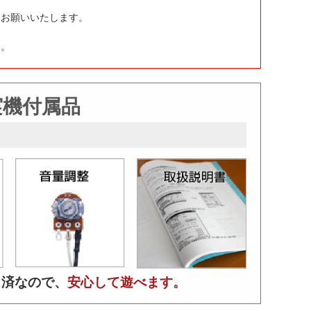
。
をお願いいたします。
い。
実機付属品
ス済なので、
安心して遊べます。