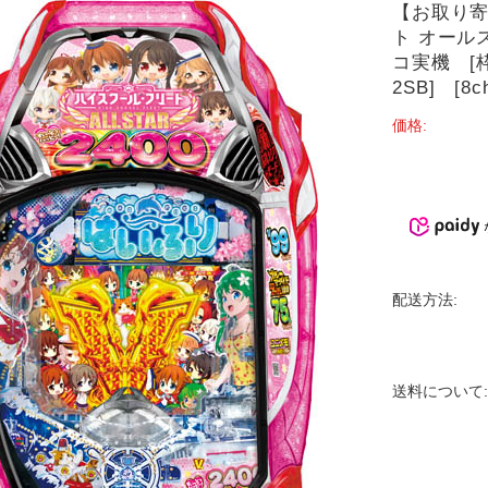
【お取り寄
ト オール
コ実機 [
2SB] [8
価格:
配送方法:
送料について: