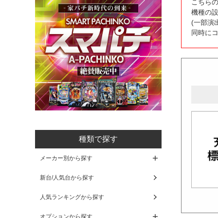
こちら
機種の
(一部演
同時に
種類で探す
メーカー別から探す
新台/人気台から探す
人気ランキングから探す
オプションから探す