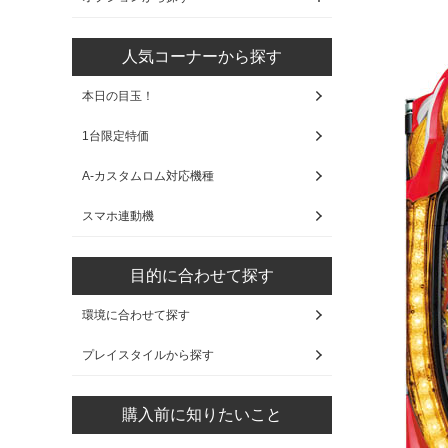
人気コーナーから探す
本日の目玉！
1台限定特価
A-カスタムロム対応機種
スマホ連動機
目的に合わせて探す
環境に合わせて探す
プレイスタイルから探す
購入前に知りたいこと