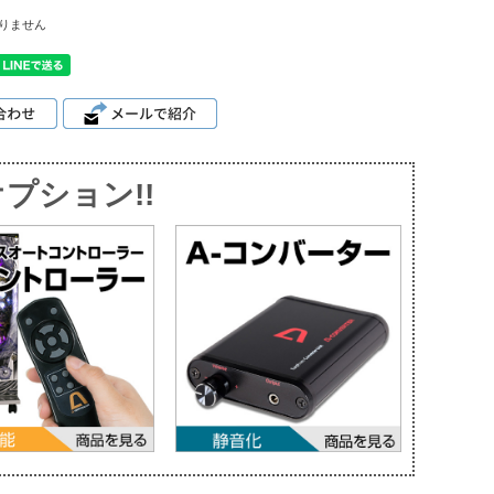
りません
プション!!