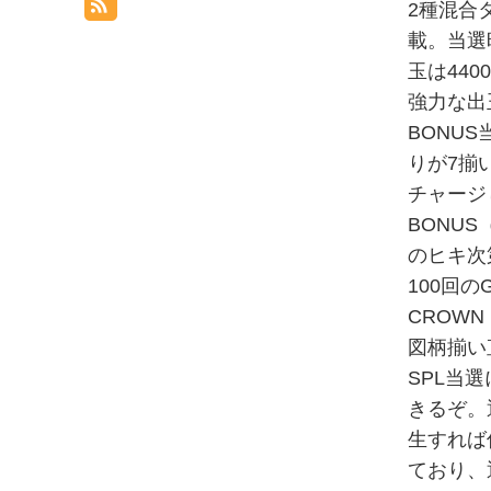
2種混合
載。当選
玉は44
強力な出
BONU
りが7揃
チャージし
BONU
のヒキ次
100回の
CROWN
図柄揃い
SPL当
きるぞ。
生すれば
ており、