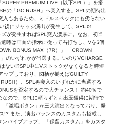
R PREMIUM LIVE（以下SPL）」を搭
の「GC RUSH」へ突入する。SPLの期待出
L再突入もあるため、ミドルスペックにも劣らない
後にジャッジ演出が発生して、SPL or
リーズが発生すればSPL突入濃厚に。なお、初当
当選時は画面の指示に従って右打ちし、Vを5個
N BONUS MAX（7R）」 「CROWN
ト）」のいずれかが当選する。いのりVCHARGE
ない!?SPL中にVストックがなくなると時短
にアップしており、図柄が揃えばGUILTY
（2R＋RUSH）、SPL再突入のいずれかに当選する。
BONUSを否定するので大チャンス！ 約40％で
高めなので、SPLに頼らずとも出玉獲得に期待で
出」 「激唱ボタン」が三大演出となっており、発
ス!? また、演出バランスのカスタムも搭載し
タンバイブアップ」 「保留カスタム」をカスタ