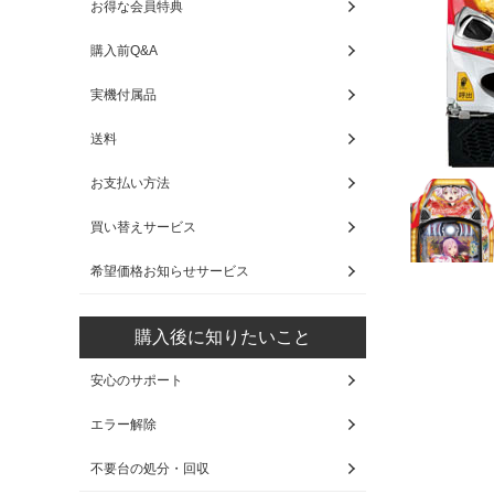
お得な会員特典
購入前Q&A
実機付属品
送料
お支払い方法
買い替えサービス
希望価格お知らせサービス
購入後に知りたいこと
安心のサポート
エラー解除
不要台の処分・回収