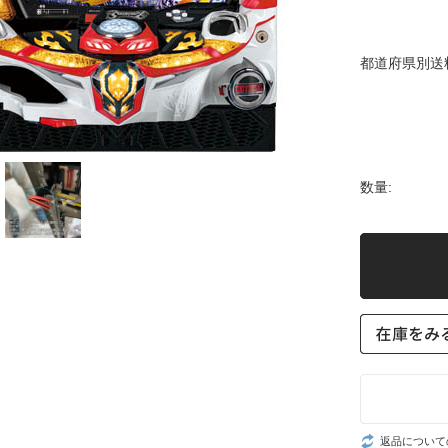
都道府県別送
数量:
返品について