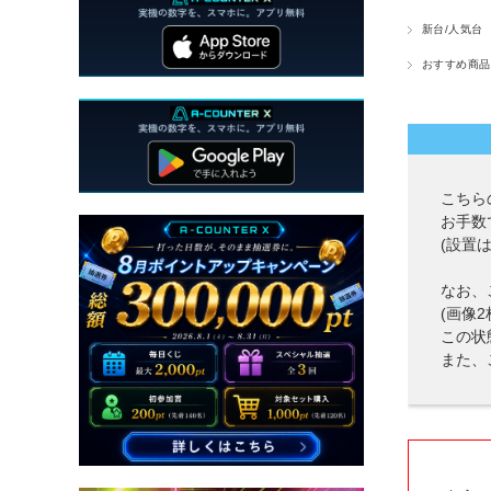
新台/人気台
おすすめ商品
こちら
お手数
(設置
なお、
(画像
この状
また、