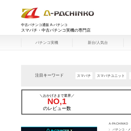
中古パチンコ通販 A-パチンコ
スマパチ・中古パチンコ実機の専門店
パチンコ実機
新台/人気台
注目キーワード
スマパチ
スマパチユニット
＼おかげさまで業界／
NO,1
のレビュー数
A-PACHINKO
パチンコ・メ