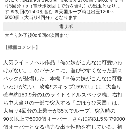
OVER：約19.9％ 3900個：約6.6％ 2700個：約0.8％ ※当
り5回分＋α（電サポ次回まで分を含む）の出玉となりま
す ※初回の1500を含む ※天国ループ時は出玉1200～
6000個（大当り4回分）となります
電サポ
大当り終了後0or8回or次回まで
【機種コメント】
人気ライトノベル作品「俺の妹がこんなに可愛いわ
けがない。」のパチンコに、遊びやすくなった新ス
ペックが登場した。本機『P 俺の妹がこんなに可愛
いわけがない。攻略!!スキップ159ver.』は、大当り
確率約159.9分の1のライトミドルスペック機。右打
ち中大当りの一部で突入する「ごほうび天国」は、
大当り4回分の上乗せが35％でループ。突入時の
90％以上で5000個オーバー、さらに約31.5％で9000
個オーバーとなる強力な出玉性能を有している。初