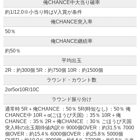
俺CHANCE中大当り確率
約1/12.0※小当り時はV入賞が条件
俺CHANCE突入率
50％
俺CHANCE継続率
約50％
平均出玉
2R：約300個 5R：約750個 10R：約1500個
ラウンド・カウント数
2or5or10R/10C
ラウンド振り分け
通常時 5R＋俺CHANCE ：50％ 5R(時短なし) ：50％ 俺
CHANCE中 10R＋α(ごほうび天国) ：35％ 10R＋俺
CHANCE ：35％ 2R＋俺CHANCE ：30％ ごほうび天国
突入時の出玉期待値内訳※ 9000個OVER：約31.5％ 7000
個OVER：約15.4％ 6000個OVER：約25.8％ 5000個