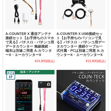
A-COUNTER X 通信アンテナ
A-COUNTER X USB接続セッ
接続セット【お手持ちのスマホ
ト【お手持ちのパソコンで見
で見る】パチスロ・パチンコ用
る】パチスロ・パチンコ用デー
データカウンター 無線接続・
タカウンター 接続ケーブル一
端末は別途ご用意 A-カウンタ
式付属・PCは別途ご用意 A-カ
ーX・エーカウンターX
ウンターX・エーカウンターX
¥24,800
(税込)
¥19,800
(税込)