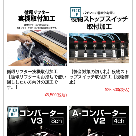
循環リフター実機取付加工
【静音対策の切り札】役物スト
【循環リフターをお持ちで使い
ップスイッチ取付加工【役物停
回ししたい方向けの加工で
止】
す。】
¥25,500
(税込)
¥5,500
(税込)