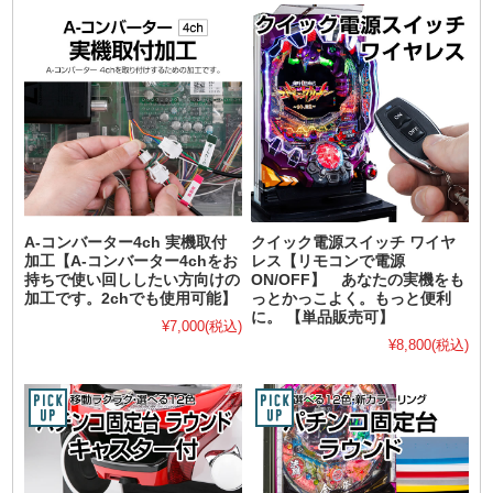
A-コンバーター4ch 実機取付
クイック電源スイッチ ワイヤ
加工【A-コンバーター4chをお
レス【リモコンで電源
持ちで使い回ししたい方向けの
ON/OFF】 あなたの実機をも
加工です。2chでも使用可能】
っとかっこよく。もっと便利
に。 【単品販売可】
¥7,000
(税込)
¥8,800
(税込)