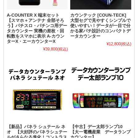
A-COUNTER X 端末セット
カウンテック [COUN-TECK]
【スマホ＋アンテナ 全部そろ
大型セグで見やすくシンプルで
う】パチスロ・パチンコ用デー
使いやすい！データが一目で分
タカウンター 実機の差枚・回
かる家パチ設計のコンパクトデ
転数をスマホに表示 A-カウン
ータカウンター
ターX・エーカウンターX
¥12,800
(税込)
¥39,800
(税込)
【新品】パネラ シュテール ネ
【中古】デー太郎ランプ10
オ 【大好評のパネラシュテー
【大一電機産業 データランプ
ルがさらなる進化！コントラス
カウンター】