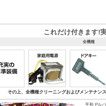
これだけ付きます!
全機種
その上、全機種クリーニングおよび
メンテナン
平和 Pルパ