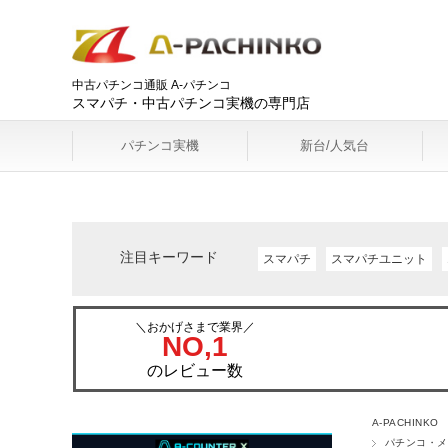
中古パチンコ通販 A-パチンコ
スマパチ・中古パチンコ実機の専門店
パチンコ実機
新台/人気台
注目キーワード
スマパチ
スマパチユニット
＼おかげさまで業界／
NO,1
のレビュー数
A-PACHINKO
パチンコ・メ