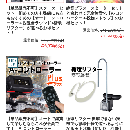
【単品販売不可】スターターセ
静音プラス スターターセット
ット 初めての方も熟練にも方
と合わせて完全無音化【A-コン
もおすすめの【オートコントロ
バーター＋役物ストップ】のお
ーラー＋固定台ラウンド+循環
得セット！
リフター】が選べるお得セッ
通常価格:
¥41,100
(税込)
ト！
¥36,990
(税込)
通常価格:
¥31,500
(税込)
¥28,350
(税込)
【単品販売不可】オートで鑑賞
循環リフター 循環できない実
して楽しむならこれが最高で
機でも循環仕様で遊べるように
す！ A-コントローラー
なる玉上げ機【使い回し可能】