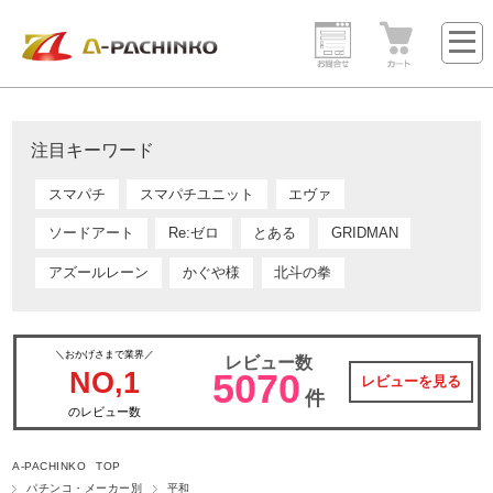
注目キーワード
スマパチ
スマパチユニット
エヴァ
ソードアート
Re:ゼロ
とある
GRIDMAN
アズールレーン
かぐや様
北斗の拳
＼おかげさまで業界／
レビュー数
NO,1
5070
レビューを見る
件
のレビュー数
A-PACHINKO TOP
パチンコ・メーカー別
平和