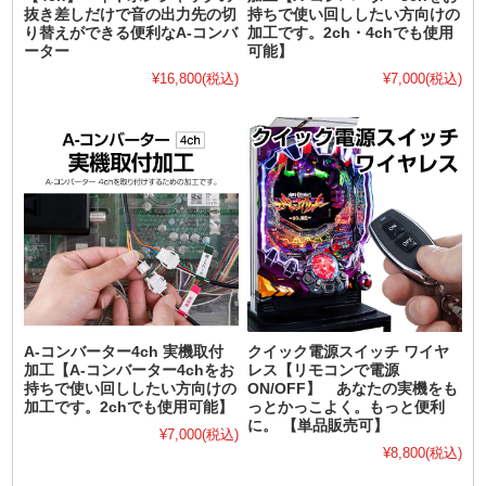
抜き差しだけで音の出力先の切
持ちで使い回ししたい方向けの
り替えができる便利なA-コンバ
加工です。2ch・4chでも使用
ーター
可能】
¥16,800
(税込)
¥7,000
(税込)
A-コンバーター4ch 実機取付
クイック電源スイッチ ワイヤ
加工【A-コンバーター4chをお
レス【リモコンで電源
持ちで使い回ししたい方向けの
ON/OFF】 あなたの実機をも
加工です。2chでも使用可能】
っとかっこよく。もっと便利
に。 【単品販売可】
¥7,000
(税込)
¥8,800
(税込)