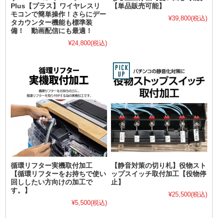
Plus【プラス】ワイヤレスリ
【単品販売可能】
モコンで簡単操作！さらにデー
¥39,800
(税込)
タカウンター機能も標準装
備！ 動画配信にも最適！
¥24,800
(税込)
循環リフター実機取付加工
【静音対策の切り札】役物スト
【循環リフターをお持ちで使い
ップスイッチ取付加工【役物停
回ししたい方向けの加工で
止】
す。】
¥25,500
(税込)
¥5,500
(税込)