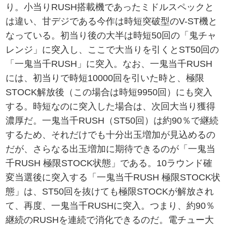
り。小当りRUSH搭載機であったミドルスペックと
は違い、甘デジである今作は時短突破型のV-ST機と
なっている。初当り後の大半は時短50回の「鬼チャ
レンジ」に突入し、ここで大当りを引くとST50回の
「一鬼当千RUSH」に突入。なお、一鬼当千RUSH
には、初当りで時短10000回を引いた時と、極限
STOCK解放後（この場合は時短9950回）にも突入
する。時短なのに突入した場合は、次回大当り獲得
濃厚だ。一鬼当千RUSH（ST50回）は約90％で継続
するため、それだけでも十分出玉増加が見込めるの
だが、さらなる出玉増加に期待できるのが「一鬼当
千RUSH 極限STOCK状態」である。10ラウンド確
変当選後に突入する「一鬼当千RUSH 極限STOCK状
態」は、ST50回を抜けても極限STOCKが解放され
て、再度、一鬼当千RUSHに突入。つまり、約90％
継続のRUSHを連続で消化できるのだ。電チュー大