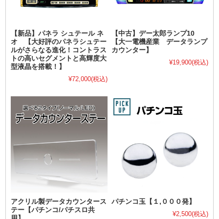
【新品】パネラ シュテール ネ
【中古】デー太郎ランプ10
オ 【大好評のパネラシュテー
【大一電機産業 データランプ
ルがさらなる進化！コントラス
カウンター】
トの高いセグメントと高輝度大
¥19,900
(税込)
型液晶を搭載！】
¥72,000
(税込)
アクリル製データカウンタース
パチンコ玉【１,０００発】
テー【パチンコ/パチスロ共
¥2,500
(税込)
用】