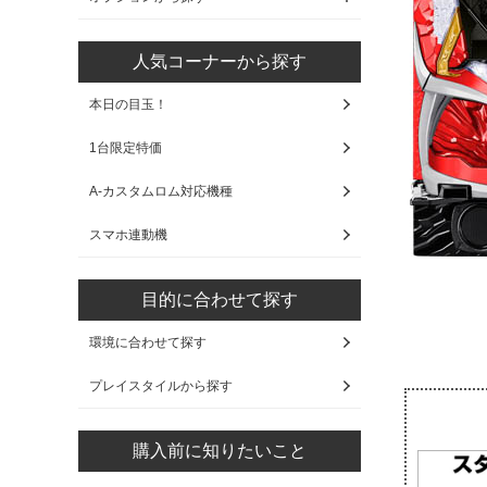
人気コーナーから探す
本日の目玉！
1台限定特価
A-カスタムロム対応機種
スマホ連動機
目的に合わせて探す
環境に合わせて探す
プレイスタイルから探す
購入前に知りたいこと