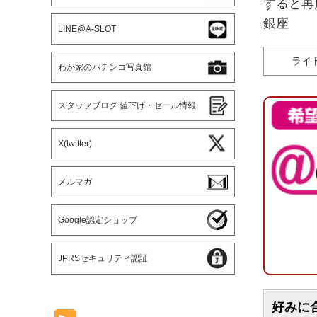
すると再
銀座
LINE@A-SLOT
ライ
わが家のパチンコ写真館
スタッフブログ 値下げ・セール情報
X(twitter)
メルマガ
Google認定ショップ
JPRSセキュリティ認証
好みに