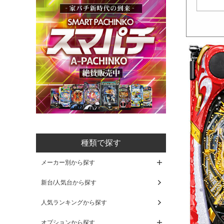
種類で探す
メーカー別から探す
新台/人気台から探す
人気ランキングから探す
オプションから探す