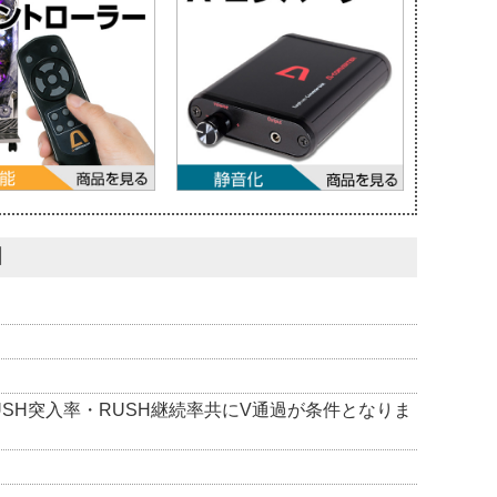
】
USH突入率・RUSH継続率共にV通過が条件となりま