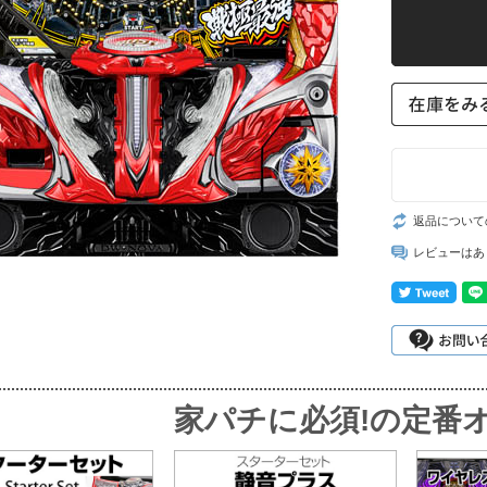
返品について
レビューはあ
家パチに必須!
の定番オ