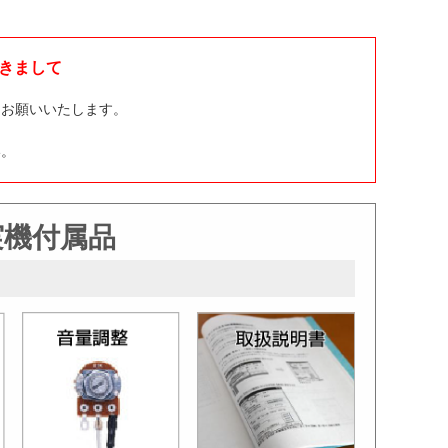
きまして
。
をお願いいたします。
い。
実機付属品