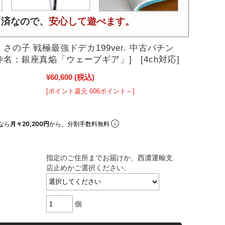
ス済なので、
安心して遊べます。
くさの子 戦極最強ドデカ199ver. 中古パチン
枠名：銀座真焔「ウェーブギア」] [4ch対応]
¥60,600
(税込)
[ポイント還元 606ポイント～]
なら
月々20,200円
から。分割手数料無料
指定のご住所までお届けか、西濃運輸支
店止めかご選択ください。
個