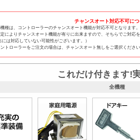
チャンスオート対応不可につ
の機種は、コントローラーのチャンスオート機能が対応不可となります
設定によりチャンスオート機能が有りに出来ますので、そちらでご対応
出には対応していない可能性がございます。）
コントローラーをご注文の場合は、チャンスオート無しをご選択くださ
これだけ付きます!
全機種