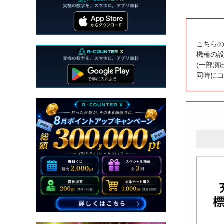
こちら
機種の
(一部演
同時に