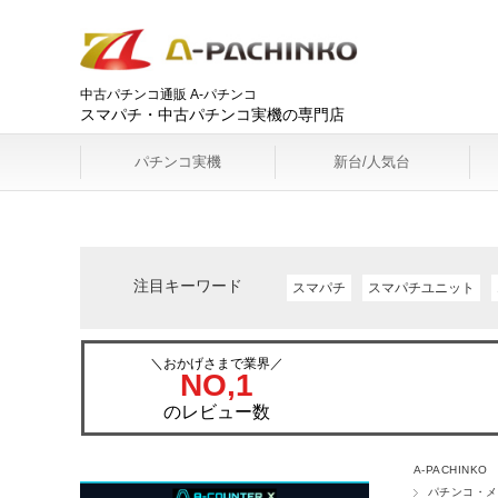
中古パチンコ通販 A-パチンコ
スマパチ・中古パチンコ実機の専門店
パチンコ実機
新台/人気台
注目キーワード
スマパチ
スマパチユニット
＼おかげさまで業界／
NO,1
のレビュー数
A-PACHINKO
パチンコ・メ