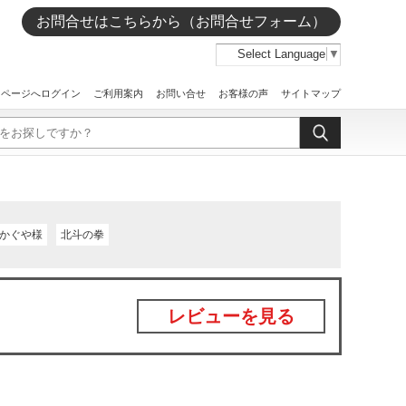
お問合せはこちらから（お問合せフォーム）
Select Language
▼
イページへログイン
ご利用案内
お問い合せ
お客様の声
サイトマップ
かぐや様
北斗の拳
レビューを見る