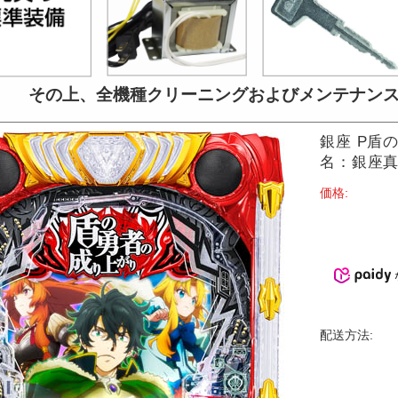
その上、全機種クリーニングおよび
メンテナン
銀座 P盾
名：銀座真
価格:
配送方法: