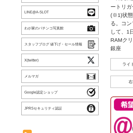
ートリガ
LINE@A-SLOT
(※1)
る。コン
わが家のパチンコ写真館
して、1
RAMク
スタッフブログ 値下げ・セール情報
銀座
X(twitter)
ライ
メルマガ
右
Google認定ショップ
JPRSセキュリティ認証