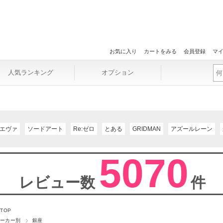
お気に入り
カートをみる
会員登録
マ
人気ランキング
オプション
エヴァ
ソードアート
Re:ゼロ
とある
GRIDMAN
アズールレーン
5070
レビュー数
件
 TOP
ーカー別
銀座