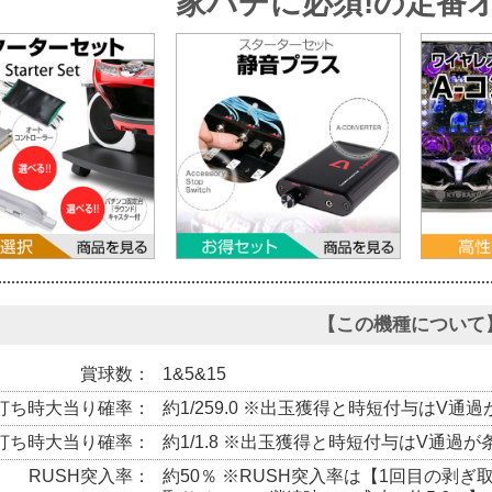
家パチに必須!
の定番オ
【この機種について
賞球数
1&5&15
打ち時大当り確率
約1/259.0 ※出玉獲得と時短付与はV通
打ち時大当り確率
約1/1.8 ※出玉獲得と時短付与はV通過
RUSH突入率
約50％ ※RUSH突入率は【1回目の剥ぎ