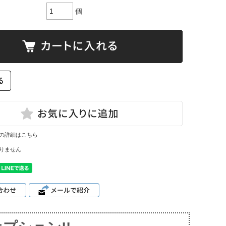
個
の詳細はこちら
りません