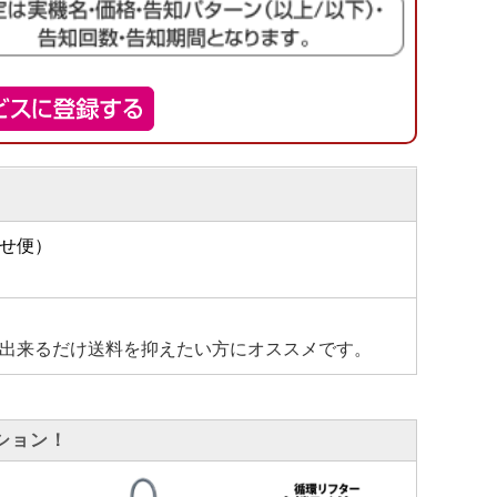
せ便）
出来るだけ送料を抑えたい方にオススメです。
ション！