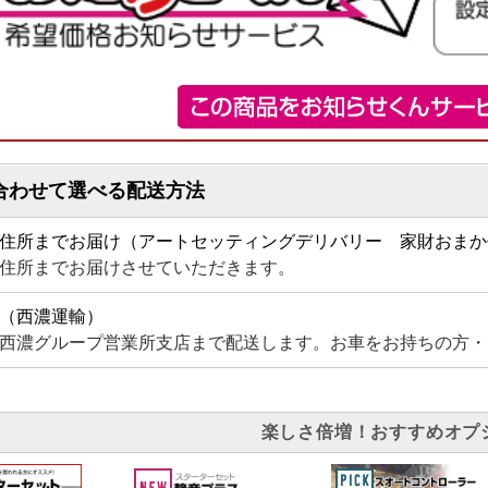
合わせて選べる配送方法
住所までお届け（アートセッティングデリバリー 家財おまか
住所までお届けさせていただきます。
（西濃運輸）
西濃グループ営業所支店まで配送します。お車をお持ちの方・
楽しさ倍増！おすすめオプ