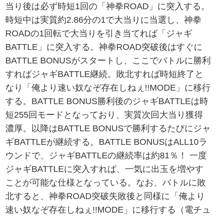
当り後は必ず時短1回の「神拳ROAD」に突入する。
時短中は実質約2.86分の1で大当りに当選し、神拳
ROADの1回転で大当りを引き当てれば「ジャギ
BATTLE」に突入する。神拳ROAD突破後はすぐに
BATTLE BONUSがスタートし、ここでバトルに勝利
すればジャギBATTLE継続。敗北すれば時短終了と
なり「俺より速い奴なぞ存在しねぇ!!MODE」に移行
する。BATTLE BONUS勝利後のジャギBATTLEは時
短255回モードとなっており、実質次回大当り獲得
濃厚。以降はBATTLE BONUSで勝利するたびにジャ
ギBATTLEが継続する。BATTLE BONUSはALL10ラ
ウンドで、ジャギBATTLEの継続率は約81％！ 一度
ジャギBATTLEに突入すれば、一気に出玉を増やす
ことが可能な仕様となっている。なお、バトルに敗
北すると、神拳ROAD突破失敗後と同様に「俺より
速い奴なぞ存在しねぇ!!MODE」に移行する（電チュ