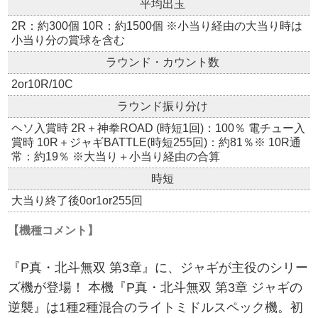
平均出玉
2R：約300個 10R：約1500個 ※小当り経由の大当り時は
小当り分の賞球を含む
ラウンド・カウント数
2or10R/10C
ラウンド振り分け
ヘソ入賞時 2R＋神拳ROAD (時短1回)：100％ 電チュー入
賞時 10R＋ジャギBATTLE(時短255回)：約81％※ 10R通
常：約19％ ※大当り＋小当り経由の合算
時短
大当り終了後0or1or255回
【機種コメント】
『P真・北斗無双 第3章』に、ジャギが主役のシリー
ズ機が登場！ 本機『P真・北斗無双 第3章 ジャギの
逆襲』は1種2種混合のライトミドルスペック機。初