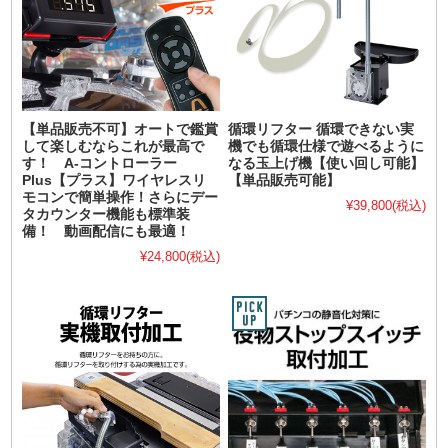
【単品販売不可】オートで鑑賞
循環リフター 循環できない実
して楽しむならこれが最高で
機でも循環仕様で遊べるように
す！ A-コントローラー
なる玉上げ機【使い回し可能】
Plus【プラス】ワイヤレスリ
【単品販売可能】
モコンで簡単操作！さらにデー
¥39,800
(税込)
タカウンター機能も標準装
備！ 動画配信にも最適！
¥24,800
(税込)