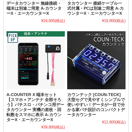
データカウンター 無線接続・
タカウンター 接続ケーブル一
端末は別途ご用意 A-カウンタ
式付属・PCは別途ご用意 A-カ
ーX・エーカウンターX
ウンターX・エーカウンターX
¥24,800
(税込)
¥19,800
(税込)
A-COUNTER X 端末セット
カウンテック [COUN-TECK]
【スマホ＋アンテナ 全部そろ
大型セグで見やすくシンプルで
う】パチスロ・パチンコ用デー
使いやすい！データが一目で分
タカウンター 実機の差枚・回
かる家パチ設計のコンパクトデ
転数をスマホに表示 A-カウン
ータカウンター
ターX・エーカウンターX
¥12,800
(税込)
¥39,800
(税込)