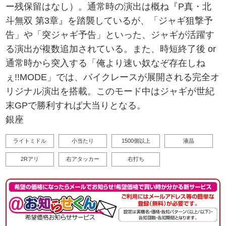
ー残保留はなし）。通常時の演出は概ね『P真・北
斗無双 第3章』を踏襲しているが、「ジャギ狙撃予
告」や「突ジャギ予告」といった、ジャギが活躍す
る演出が複数追加されている。また、時短終了後 or
通常時から突入する「俺より速い奴なぞ存在しね
ぇ!!MODE」では、バイクレースが展開される完全オ
リジナル演出を搭載。このモード中はジャギが世紀
末GPで勝利すれば大当りとなる。
銀座
ライトミドル
小当たり
1500個以上
液晶
2Rアリ
右アタッカー
右打ち