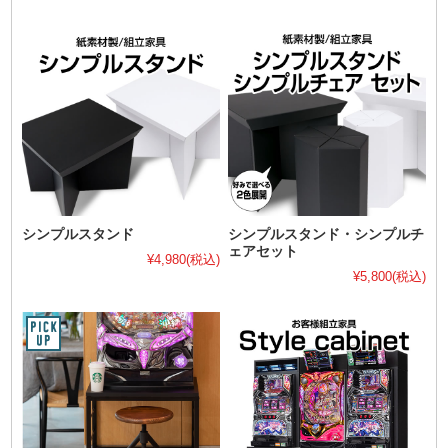
シンプルスタンド
シンプルスタンド・シンプルチ
ェアセット
¥4,980
(税込)
¥5,800
(税込)