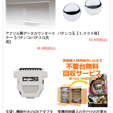
アクリル製データカウンタース
パチンコ玉【１,０００発】
テー【パチンコ/パチスロ共
¥2,500
(税込)
用】
¥6,980
(税込)
玉貸し機能付きのCRアダプタ
実機同時購入の方だけの不要台