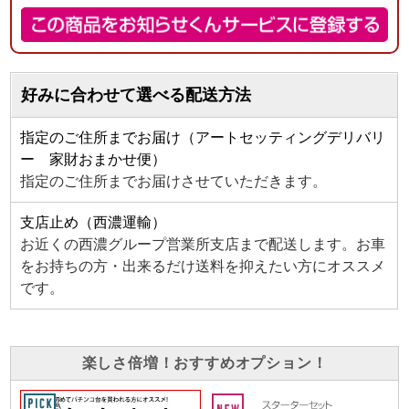
好みに合わせて選べる配送方法
指定のご住所までお届け（アートセッティングデリバリ
ー 家財おまかせ便）
指定のご住所までお届けさせていただきます。
支店止め（西濃運輸）
お近くの西濃グループ営業所支店まで配送します。お車
をお持ちの方・出来るだけ送料を抑えたい方にオススメ
です。
楽しさ倍増！おすすめオプション！