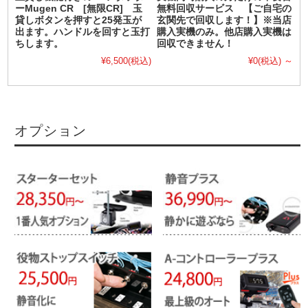
ーMugen CR [無限CR] 玉
無料回収サービス 【ご自宅の
貸しボタンを押すと25発玉が
玄関先で回収します！】※当店
出ます。ハンドルを回すと玉打
購入実機のみ。他店購入実機は
ちします。
回収できません！
¥6,500
(税込)
¥0
(税込)
～
オプション