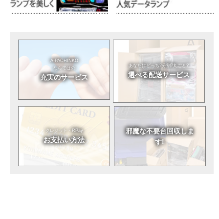
A-PACHINKO
あなたはどっち?
分割?丸ごと?
ならではの
選べる
配送サービス
充実のサービス
邪魔な不要台
回収しま
クレジット・RPay
お支払い方法
す!