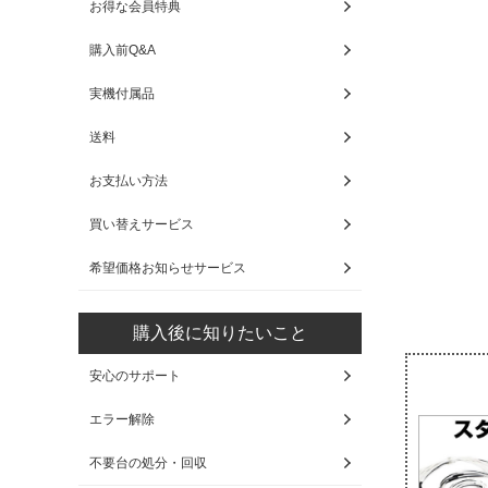
お得な会員特典
購入前Q&A
実機付属品
送料
お支払い方法
買い替えサービス
希望価格お知らせサービス
購入後に知りたいこと
安心のサポート
エラー解除
不要台の処分・回収