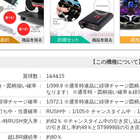
【この機種について
賞球数
1&4&15
時・図柄揃い確率
1/399.9 ※通常時液晶に緋弾チャー
なります） ※通常時・図柄揃い確率＆緋弾チ
緋弾チャージ確率
1/372.1 ※通常時液晶に緋弾チャー
打ち中・当選確率
RUSH中 ：1/105※ チャンスタイム中 
い時RUSH突入率
約62％ ※チャンスタイム中の引き戻し込み
の引き戻し率約49％とST9999回の引き戻
超LBR継続率
約80％