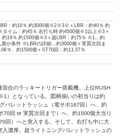
BR：約10％ 約3000個※2※3※＋LBR：約40％ 約
ンスタイム：約45％ 右打ち時 約4500個※1以上※3＋
：約19％ 約1500個※3＋超LBR：約75％ ※1…約
…V入賞が条件 ※LBRの詳細…約3000個＋実質次回ま
.06％、約1500個＋ST70回：約11.37％
2種混合のラッキートリガー搭載機。上位RUSH
（※1）となっている。図柄揃いの初当りは約
ングバレットラッシュ（電サポ167回）へ、約
0回 or 実質次回まで）へ、約1500個大当り
70回）へと突入する。そして、右打ち中に大
突入濃厚。超ライトニングバレットラッシュの