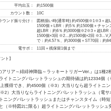
平均出玉
約1500個
カウント数
10C
ラウンド振り分け
図柄揃い時(通常時) 約4500個※1※3＋超L
1500個＋LBR：約5％ 約1500個＋チャ
超LBR：約6％ 約3000個※2※3＋超LBR
1500個×3回 ※2…約1500個×2回 ※3
で：約4.57％、約3000個＋ST70回：約84
電サポ
11回＋残保留1個まで
メント】
のアリア～緋緋神降臨～ラッキートリガーVer.』は1種
ライトニングバレットラッシュの期待値は約12334個
個以上獲得でき、約4500個（※3）大当りなら超ライトニ
個（※2）大当りならライトニングバレットラッシュ（電サポ7
トニングバレットラッシュまたはチャンスタイム（時短
と（※特図2に限る）超ライトニングバレットラッシュ