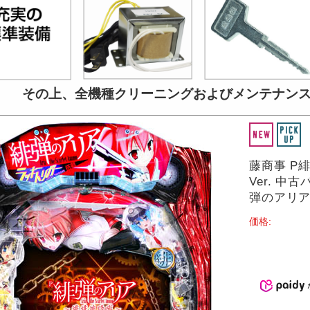
その上、全機種クリーニングおよび
メンテナン
藤商事 P
Ver. 
弾のアリアL
価格: