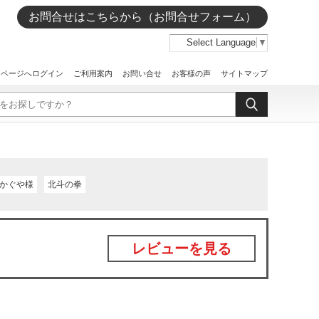
お問合せはこちらから（お問合せフォーム）
Select Language
▼
イページへログイン
ご利用案内
お問い合せ
お客様の声
サイトマップ
かぐや様
北斗の拳
レビューを見る