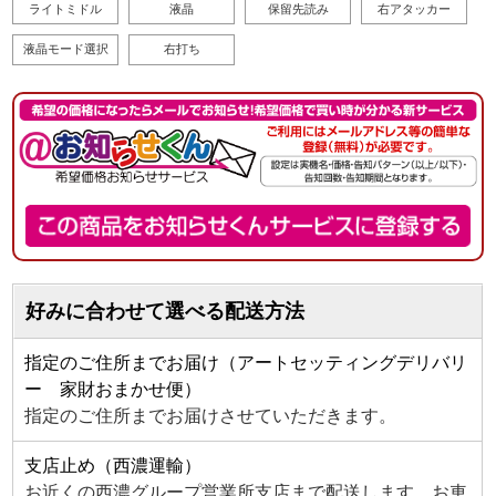
ライトミドル
液晶
保留先読み
右アタッカー
液晶モード選択
右打ち
好みに合わせて選べる配送方法
指定のご住所までお届け（アートセッティングデリバリ
ー 家財おまかせ便）
指定のご住所までお届けさせていただきます。
支店止め（西濃運輸）
お近くの西濃グループ営業所支店まで配送します。お車