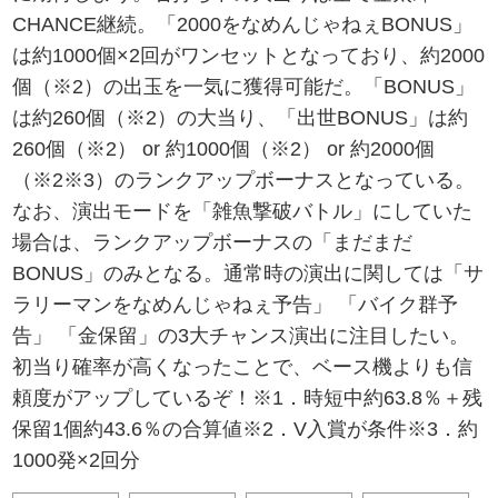
CHANCE継続。「2000をなめんじゃねぇBONUS」
は約1000個×2回がワンセットとなっており、約2000
個（※2）の出玉を一気に獲得可能だ。「BONUS」
は約260個（※2）の大当り、「出世BONUS」は約
260個（※2） or 約1000個（※2） or 約2000個
（※2※3）のランクアップボーナスとなっている。
なお、演出モードを「雑魚撃破バトル」にしていた
場合は、ランクアップボーナスの「まだまだ
BONUS」のみとなる。通常時の演出に関しては「サ
ラリーマンをなめんじゃねぇ予告」 「バイク群予
告」 「金保留」の3大チャンス演出に注目したい。
初当り確率が高くなったことで、ベース機よりも信
頼度がアップしているぞ！※1．時短中約63.8％＋残
保留1個約43.6％の合算値※2．V入賞が条件※3．約
1000発×2回分