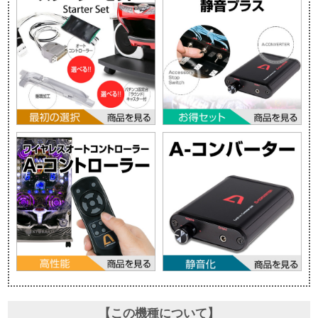
【この機種について】