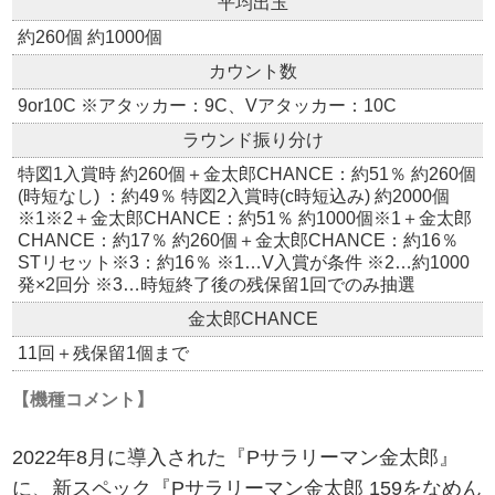
平均出玉
約260個 約1000個
カウント数
9or10C ※アタッカー：9C、Vアタッカー：10C
ラウンド振り分け
特図1入賞時 約260個＋金太郎CHANCE：約51％ 約260個
(時短なし) ：約49％ 特図2入賞時(c時短込み) 約2000個
※1※2＋金太郎CHANCE：約51％ 約1000個※1＋金太郎
CHANCE：約17％ 約260個＋金太郎CHANCE：約16％
STリセット※3：約16％ ※1…V入賞が条件 ※2…約1000
発×2回分 ※3…時短終了後の残保留1回でのみ抽選
金太郎CHANCE
11回＋残保留1個まで
【機種コメント】
2022年8月に導入された『Pサラリーマン金太郎』
に、新スペック『Pサラリーマン金太郎 159をなめん