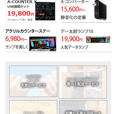
A-PACHINKO
あなたはどっち?
分割?丸ごと?
ならではの
選べる
配送サービス
充実のサービス
邪魔な不要台
回収しま
クレジット・RPay