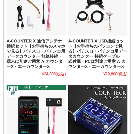
A-COUNTER X 通信アンテナ
A-COUNTER X USB接続セッ
接続セット【お手持ちのスマホ
ト【お手持ちのパソコンで見
で見る】パチスロ・パチンコ用
る】パチスロ・パチンコ用デー
データカウンター 無線接続・
タカウンター 接続ケーブル一
端末は別途ご用意 A-カウンタ
式付属・PCは別途ご用意 A-カ
ーX・エーカウンターX
ウンターX・エーカウンターX
¥24,800
(税込)
¥19,800
(税込)