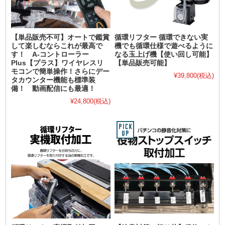
【単品販売不可】オートで鑑賞
循環リフター 循環できない実
して楽しむならこれが最高で
機でも循環仕様で遊べるように
す！ A-コントローラー
なる玉上げ機【使い回し可能】
Plus【プラス】ワイヤレスリ
【単品販売可能】
モコンで簡単操作！さらにデー
¥39,800
(税込)
タカウンター機能も標準装
備！ 動画配信にも最適！
¥24,800
(税込)