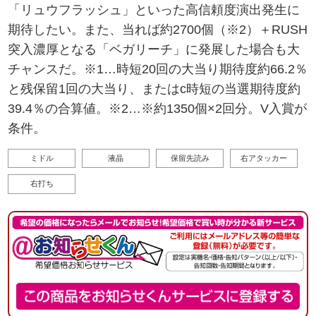
「リュウフラッシュ」といった高信頼度演出発生に
期待したい。また、当れば約2700個（※2）＋RUSH
突入濃厚となる「ベガリーチ」に発展した場合も大
チャンスだ。※1…時短20回の大当り期待度約66.2％
と残保留1回の大当り、またはc時短の当選期待度約
39.4％の合算値。※2…※約1350個×2回分。V入賞が
条件。
ミドル
液晶
保留先読み
右アタッカー
右打ち