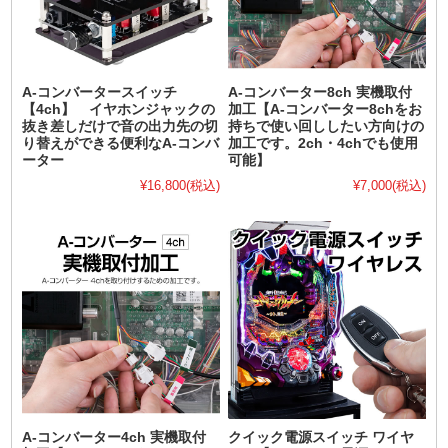
A-コンバータースイッチ
A-コンバーター8ch 実機取付
【4ch】 イヤホンジャックの
加工【A-コンバーター8chをお
抜き差しだけで音の出力先の切
持ちで使い回ししたい方向けの
り替えができる便利なA-コンバ
加工です。2ch・4chでも使用
ーター
可能】
¥16,800
(税込)
¥7,000
(税込)
A-コンバーター4ch 実機取付
クイック電源スイッチ ワイヤ