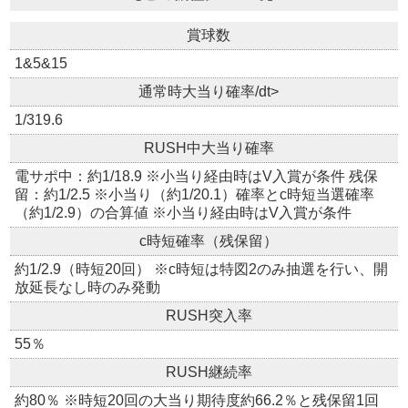
賞球数
1&5&15
通常時大当り確率/dt>
1/319.6
RUSH中大当り確率
電サポ中：約1/18.9 ※小当り経由時はV入賞が条件 残保
留：約1/2.5 ※小当り（約1/20.1）確率とc時短当選確率
（約1/2.9）の合算値 ※小当り経由時はV入賞が条件
c時短確率（残保留）
約1/2.9（時短20回） ※c時短は特図2のみ抽選を行い、開
放延長なし時のみ発動
RUSH突入率
55％
RUSH継続率
約80％ ※時短20回の大当り期待度約66.2％と残保留1回