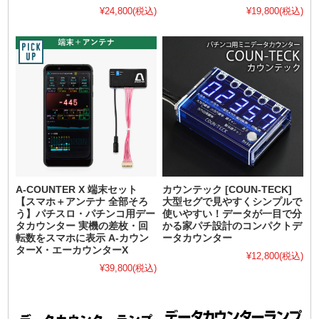
¥24,800
(税込)
¥19,800
(税込)
A-COUNTER X 端末セット
カウンテック [COUN-TECK]
【スマホ＋アンテナ 全部そろ
大型セグで見やすくシンプルで
う】パチスロ・パチンコ用デー
使いやすい！データが一目で分
タカウンター 実機の差枚・回
かる家パチ設計のコンパクトデ
転数をスマホに表示 A-カウン
ータカウンター
ターX・エーカウンターX
¥12,800
(税込)
¥39,800
(税込)