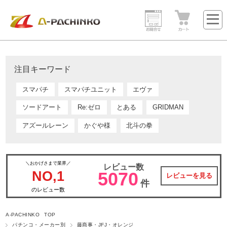
注目キーワード
スマパチ
スマパチユニット
エヴァ
ソードアート
Re:ゼロ
とある
GRIDMAN
アズールレーン
かぐや様
北斗の拳
＼おかげさまで業界／
レビュー数
NO,1
5070
レビューを見る
件
のレビュー数
A-PACHINKO TOP
パチンコ・メーカー別
藤商事・JFJ・オレンジ