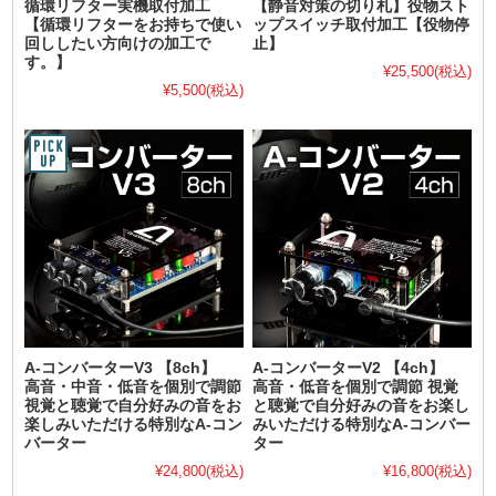
循環リフター実機取付加工
【静音対策の切り札】役物スト
【循環リフターをお持ちで使い
ップスイッチ取付加工【役物停
回ししたい方向けの加工で
止】
す。】
¥25,500
(税込)
¥5,500
(税込)
A-コンバーターV3 【8ch】
A-コンバーターV2 【4ch】
高音・中音・低音を個別で調節
高音・低音を個別で調節 視覚
視覚と聴覚で自分好みの音をお
と聴覚で自分好みの音をお楽し
楽しみいただける特別なA-コン
みいただける特別なA-コンバー
バーター
ター
¥24,800
(税込)
¥16,800
(税込)