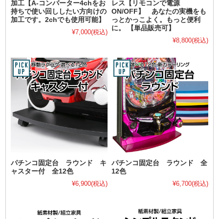
加工【A-コンバーター4chをお
レス【リモコンで電源
持ちで使い回ししたい方向けの
ON/OFF】 あなたの実機をも
加工です。2chでも使用可能】
っとかっこよく。もっと便利
に。 【単品販売可】
¥7,000
(税込)
¥8,800
(税込)
パチンコ固定台 ラウンド キ
パチンコ固定台 ラウンド 全
ャスター付 全12色
12色
¥6,900
(税込)
¥6,700
(税込)