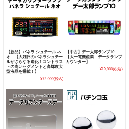
【新品】パネラ シュテール ネ
【中古】デー太郎ランプ10
オ 【大好評のパネラシュテー
【大一電機産業 データランプ
ルがさらなる進化！コントラス
カウンター】
トの高いセグメントと高輝度大
¥19,900
(税込)
型液晶を搭載！】
¥72,000
(税込)