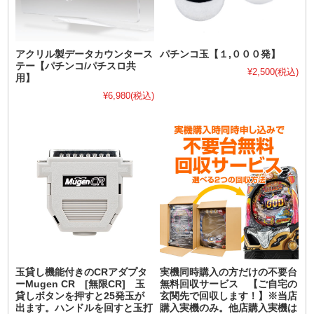
アクリル製データカウンタース
パチンコ玉【１,０００発】
テー【パチンコ/パチスロ共
¥2,500
(税込)
用】
¥6,980
(税込)
玉貸し機能付きのCRアダプタ
実機同時購入の方だけの不要台
ーMugen CR [無限CR] 玉
無料回収サービス 【ご自宅の
貸しボタンを押すと25発玉が
玄関先で回収します！】※当店
出ます。ハンドルを回すと玉打
購入実機のみ。他店購入実機は