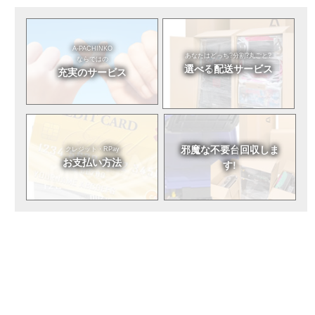
A-PACHINKO
あなたはどっち?
分割?丸ごと?
ならではの
選べる
配送サービス
充実のサービス
邪魔な不要台
回収しま
クレジット・RPay
お支払い方法
す!