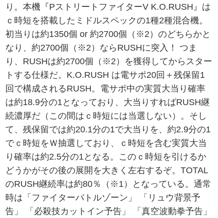
り。本機『PストリートファイターV K.O.RUSH』は
ｃ時短を搭載したミドルスペックの1種2種混合機。
初当りは約1350個 or 約2700個（※2）のどちらかと
なり、約2700個（※2）ならRUSHに突入！ つま
り、RUSHは約2700個（※2）を獲得してからスター
トする仕様だ。K.O.RUSH は電サポ20回＋残保留1
回で構成されるRUSH。電サポ中の実質大当り確率
は約18.9分の1となっており、大当りすればRUSH継
続濃厚だ（この間はｃ時短には当選しない）。そし
て、残保留では約20.1分の1で大当りを、約2.9分の1
でｃ時短をＷ抽選しており、ｃ時短を含む実質大当
り確率は約2.5分の1となる。このｃ時短を引けるか
どうかがその後の展開を大きく左右するぞ。TOTAL
のRUSH継続率は約80％（※1）となっている。通常
時は「ファイターバトルゾーン」 「リュウ背景予
告」 「必殺技カットイン予告」 「真空波動拳予告」