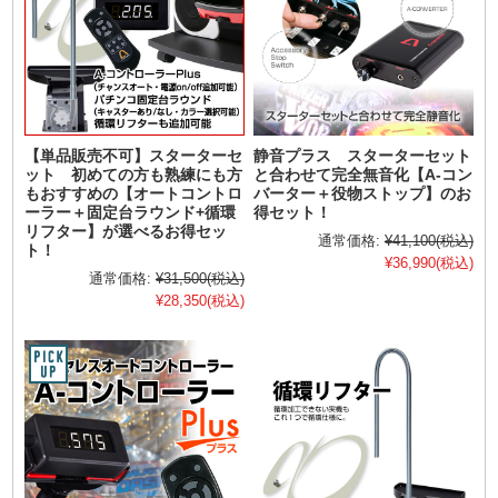
【単品販売不可】スターターセ
静音プラス スターターセット
ット 初めての方も熟練にも方
と合わせて完全無音化【A-コン
もおすすめの【オートコントロ
バーター＋役物ストップ】のお
ーラー＋固定台ラウンド+循環
得セット！
リフター】が選べるお得セッ
通常価格:
¥41,100
(税込)
ト！
¥36,990
(税込)
通常価格:
¥31,500
(税込)
¥28,350
(税込)