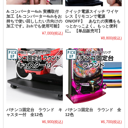
A-コンバーター4ch 実機取付
クイック電源スイッチ ワイヤ
加工【A-コンバーター4chをお
レス【リモコンで電源
持ちで使い回ししたい方向けの
ON/OFF】 あなたの実機をも
加工です。2chでも使用可能】
っとかっこよく。もっと便利
に。 【単品販売可】
¥7,000
(税込)
¥8,800
(税込)
パチンコ固定台 ラウンド キ
パチンコ固定台 ラウンド 全
ャスター付 全12色
12色
¥6,900
(税込)
¥6,700
(税込)