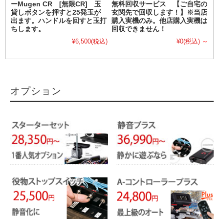
ーMugen CR [無限CR] 玉
無料回収サービス 【ご自宅の
貸しボタンを押すと25発玉が
玄関先で回収します！】※当店
出ます。ハンドルを回すと玉打
購入実機のみ。他店購入実機は
ちします。
回収できません！
¥6,500
(税込)
¥0
(税込)
～
オプション