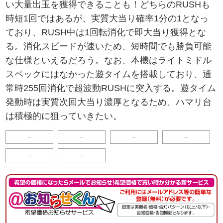
い大量出玉を獲得できることも！どちらのRUSHも
時短1回ではあるが、実質大当り確率1分の1となっ
ており、RUSH中は1回転消化で即大当り獲得とな
る。消化スピードが速いため、短時間でも勝負可能
な仕様といえるだろう。なお、本機はライトミドル
スペックにはなかった遊タイムを搭載しており、通
常時255回消化で超波動RUSHに突入する。遊タイム
発動時は実質次回大当り濃厚となるため、ハマリ台
は積極的に狙っていきたい。
--
--
--
--
--
--