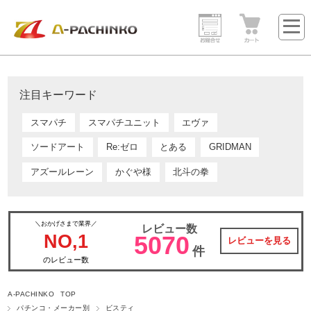
注目キーワード
スマパチ
スマパチユニット
エヴァ
ソードアート
Re:ゼロ
とある
GRIDMAN
アズールレーン
かぐや様
北斗の拳
＼おかげさまで業界／
レビュー数
NO,1
5070
レビューを見る
件
のレビュー数
A-PACHINKO TOP
パチンコ・メーカー別
ビスティ