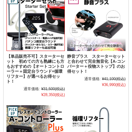
【単品販売不可】スターターセ
静音プラス スターターセット
ット 初めての方も熟練にも方
と合わせて完全無音化【A-コン
もおすすめの【オートコントロ
バーター＋役物ストップ】のお
ーラー＋固定台ラウンド+循環
得セット！
リフター】が選べるお得セッ
通常価格:
¥41,100
(税込)
ト！
¥36,990
(税込)
通常価格:
¥31,500
(税込)
¥28,350
(税込)