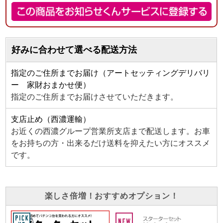
好みに合わせて選べる配送方法
指定のご住所までお届け（アートセッティングデリバリ
ー 家財おまかせ便）
指定のご住所までお届けさせていただきます。
支店止め（西濃運輸）
お近くの西濃グループ営業所支店まで配送します。お車
をお持ちの方・出来るだけ送料を抑えたい方にオススメ
です。
楽しさ倍増！おすすめオプション！