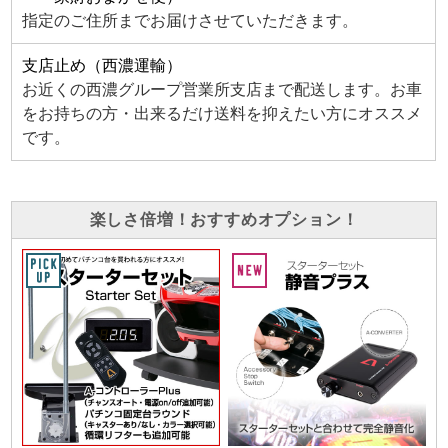
指定のご住所までお届けさせていただきます。
支店止め（西濃運輸）
お近くの西濃グループ営業所支店まで配送します。お車
をお持ちの方・出来るだけ送料を抑えたい方にオススメ
です。
楽しさ倍増！おすすめオプション！