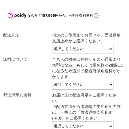
なら
月々157,566円
から。分割手数料無料
配送方法:
指定のご住所までお届けか、西濃運輸
支店止めかご選択ください。
送料について:
こちらの機種は梱包サイズが通常より
大型になる、もしくは梱包数が2個以上
になるため追加で都道府県別送料がか
かります。
都道府県別送料:
お届け先の都道府県をご選択くださ
い。
※配送方法が西濃運輸の支店止めの方
は、一番上の「西濃運輸支店止め
(￥0)」をご選択ください。