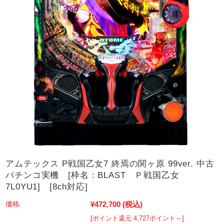
アムテックス P戦国乙女7 終焉の関ヶ原 99ver. 中古
パチンコ実機 [枠名：BLAST Ｐ戦国乙女
7L0YU1] [8ch対応]
¥472,700
(税込)
価格:
[ポイント還元 4,727ポイント～]