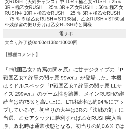
女RUSH（天剣チャンス）中 10R＋極乙女RUSH ：25％
3R＋極乙女RUSH ：25％ 3R＋乙女RUSH ：50％ 極乙女
RUSH中 10R＋極乙女RUSH ：25.％ 3R＋極乙女RUSH
：75.％ ※極乙女RUSH＝ST138回、乙女RUSH＝ST60回
※残保留の振り分けは乙女RUSH時と同様
電サポ
大当り終了後0or60or138or10000回
【機種コメント】
『P戦国乙女7 終焉の関ヶ原』に甘デジタイプの『P
戦国乙女7 終焉の関ヶ原 99ver.』が登場した。本機
はミドルスペック『P戦国乙女7 終焉の関ヶ原 LLサ
イズ 299ver.』のゲーム性を踏襲。メインRUSHの継
続率は約75％と高い上に、LT継続率は約94％にアッ
プしているぞ。初当りの大半は3Rの「決戦の刻」に
当選。乙女アタックに勝利すれば乙女RUSH突入濃
厚、敗北時は通常状態となる。初当りの約0.6％では