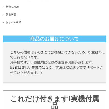
新台/人気台
新着商品
おすすめ商品
商品のお届けについて
こちらの機種はそのままでは梱包ができないため、役物は外し
て出荷となります。
お手数ですが、遊戯前に役物の設置をお願い致します。
(設置は難しい作業ではなく、方法は取扱説明書でサポートさ
せていただきます。)
これだけ付きます!実機付属
品