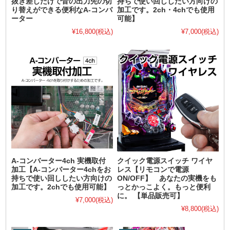
抜き差しだけで音の出力先の切
持ちで使い回ししたい方向けの
り替えができる便利なA-コンバ
加工です。2ch・4chでも使用
ーター
可能】
¥16,800
(税込)
¥7,000
(税込)
A-コンバーター4ch 実機取付
クイック電源スイッチ ワイヤ
加工【A-コンバーター4chをお
レス【リモコンで電源
持ちで使い回ししたい方向けの
ON/OFF】 あなたの実機をも
加工です。2chでも使用可能】
っとかっこよく。もっと便利
に。 【単品販売可】
¥7,000
(税込)
¥8,800
(税込)