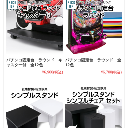
パチンコ固定台 ラウンド キ
パチンコ固定台 ラウンド 全
ャスター付 全12色
12色
¥6,900
(税込)
¥6,700
(税込)