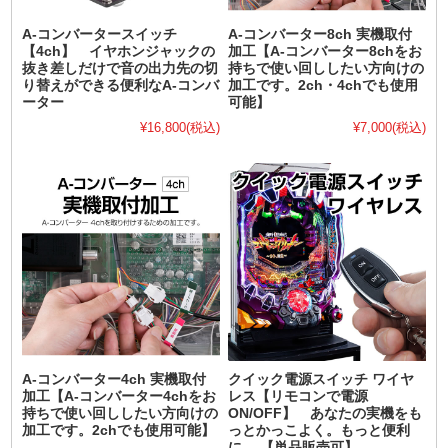
A-コンバータースイッチ
A-コンバーター8ch 実機取付
【4ch】 イヤホンジャックの
加工【A-コンバーター8chをお
抜き差しだけで音の出力先の切
持ちで使い回ししたい方向けの
り替えができる便利なA-コンバ
加工です。2ch・4chでも使用
ーター
可能】
¥16,800
(税込)
¥7,000
(税込)
A-コンバーター4ch 実機取付
クイック電源スイッチ ワイヤ
加工【A-コンバーター4chをお
レス【リモコンで電源
持ちで使い回ししたい方向けの
ON/OFF】 あなたの実機をも
加工です。2chでも使用可能】
っとかっこよく。もっと便利
に。 【単品販売可】