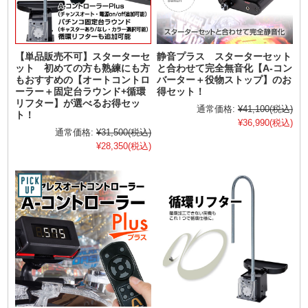
【単品販売不可】スターターセ
静音プラス スターターセット
ット 初めての方も熟練にも方
と合わせて完全無音化【A-コン
もおすすめの【オートコントロ
バーター＋役物ストップ】のお
ーラー＋固定台ラウンド+循環
得セット！
リフター】が選べるお得セッ
通常価格:
¥41,100
(税込)
ト！
¥36,990
(税込)
通常価格:
¥31,500
(税込)
¥28,350
(税込)