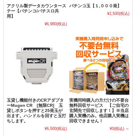
アクリル製データカウンタース
パチンコ玉【１,０００発】
テー【パチンコ/パチスロ共
¥2,500
(税込)
用】
¥6,980
(税込)
玉貸し機能付きのCRアダプタ
実機同時購入の方だけの不要台
ーMugen CR [無限CR] 玉
無料回収サービス 【ご自宅の
貸しボタンを押すと25発玉が
玄関先で回収します！】※当店
出ます。ハンドルを回すと玉打
購入実機のみ。他店購入実機は
ちします。
回収できません！
¥6,500
(税込)
¥0
(税込)
～