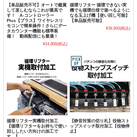
【単品販売不可】オートで鑑賞
循環リフター 循環できない実
して楽しむならこれが最高で
機でも循環仕様で遊べるように
す！ A-コントローラー
なる玉上げ機【使い回し可能】
Plus【プラス】ワイヤレスリ
【単品販売可能】
モコンで簡単操作！さらにデー
¥39,800
(税込)
タカウンター機能も標準装
備！ 動画配信にも最適！
¥24,800
(税込)
循環リフター実機取付加工
【静音対策の切り札】役物スト
【循環リフターをお持ちで使い
ップスイッチ取付加工【役物停
回ししたい方向けの加工で
止】
す。】