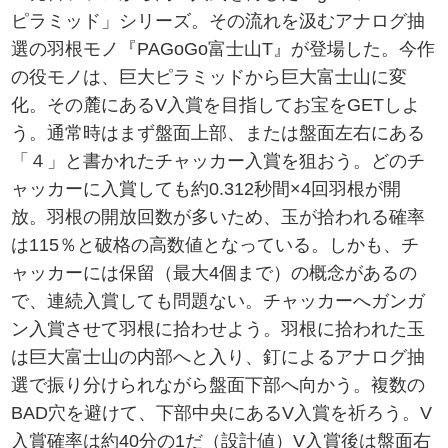
ピラミッド」シリーズ。その流れを汲むアナログ抽
選の羽根モノ『PAGoGo富士山T』が登場した。今作
の役モノは、巨大ピラミッドから巨大富士山に変
化。その麓にあるV入賞を目指してお宝をGETしよ
う。通常時はまず盤面上部、または盤面左右にある
「４」と書かれたチャッカー入賞を狙おう。どのチ
ャッカーに入賞しても約0.312秒間×4回羽根が開
放。羽根の開放回数が多いため、玉が拾われる確率
は115％と破格の高数値となっている。しかも、チ
ャッカーには保留（最大4個まで）の概念があるの
で、連続入賞しても問題ない。チャッカーへガンガ
ン入賞させて羽根に拾わせよう。羽根に拾われた玉
は巨大富士山の内部へと入り、釘によるアナログ抽
選で振り分けられながら盤面下部へ向かう。複数の
BAD穴を避けて、下部中央にあるV入賞を祈ろう。V
入賞確率は約40分の1だ（設計値）V入賞後は盤面右