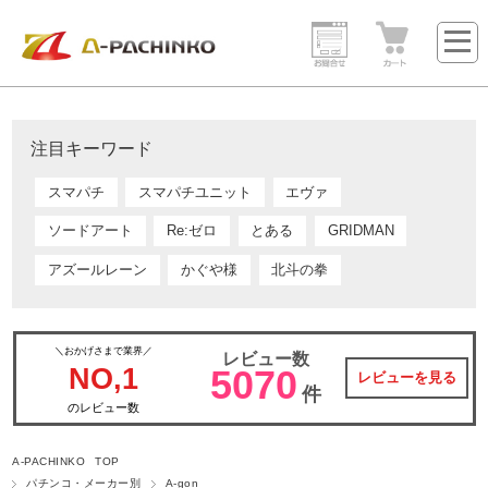
注目キーワード
スマパチ
スマパチユニット
エヴァ
ソードアート
Re:ゼロ
とある
GRIDMAN
アズールレーン
かぐや様
北斗の拳
＼おかげさまで業界／
レビュー数
NO,1
5070
レビューを見る
件
のレビュー数
A-PACHINKO TOP
パチンコ・メーカー別
A-gon