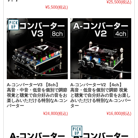
¥25,500
(税込)
¥5,500
(税込)
A-コンバーターV3 【8ch】
A-コンバーターV2 【4ch】
高音・中音・低音を個別で調節
高音・低音を個別で調節 視覚
視覚と聴覚で自分好みの音をお
と聴覚で自分好みの音をお楽し
楽しみいただける特別なA-コン
みいただける特別なA-コンバー
バーター
ター
¥24,800
(税込)
¥16,800
(税込)