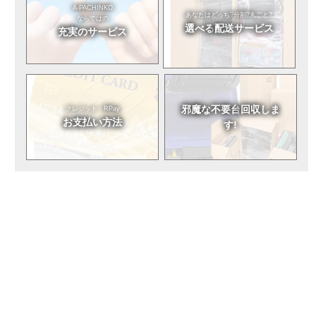
A-PACHINKO
あなたはどっち?
分割?丸ごと?
ならではの
選べる
配送サービス
充実のサービス
邪魔な不要台
回収しま
クレジット・RPay
お支払い方法
す!