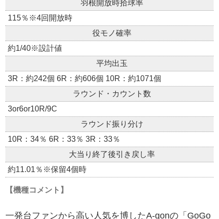
羽根開放時拾球率
115％※4回開放時
役モノ確率
約1/40※設計値
平均出玉
3R：約242個 6R：約606個 10R：約1071個
ラウンド・カウント数
3or6or10R/9C
ラウンド振り分け
10R：34％ 6R：33％ 3R：33％
大当り終了後引き戻し率
約11.01％※保留4個時
【機種コメント】
一発台ファンから高い人気を博したA-gonの「GoGo