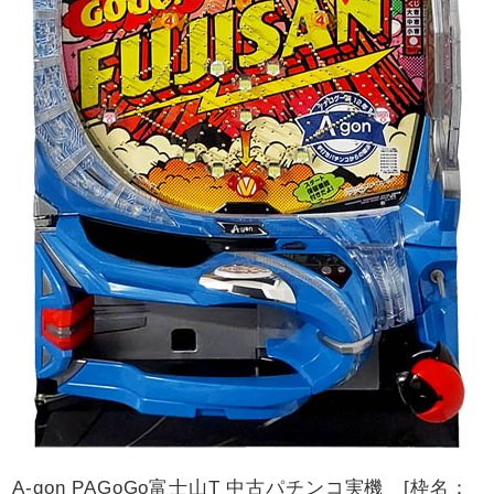
A-gon PAGoGo富士山T 中古パチンコ実機 [枠名：