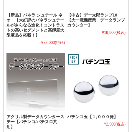
【新品】パネラ シュテール ネ
【中古】デー太郎ランプ10
オ 【大好評のパネラシュテー
【大一電機産業 データランプ
ルがさらなる進化！コントラス
カウンター】
トの高いセグメントと高輝度大
¥19,900
(税込)
型液晶を搭載！】
¥72,000
(税込)
アクリル製データカウンタース
パチンコ玉【１,０００発】
テー【パチンコ/パチスロ共
¥2,500
(税込)
用】