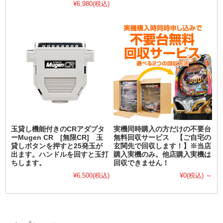
¥6,980
(税込)
玉貸し機能付きのCRアダプタ
実機同時購入の方だけの不要台
ーMugen CR [無限CR] 玉
無料回収サービス 【ご自宅の
貸しボタンを押すと25発玉が
玄関先で回収します！】※当店
出ます。ハンドルを回すと玉打
購入実機のみ。他店購入実機は
ちします。
回収できません！
¥6,500
(税込)
¥0
(税込)
～