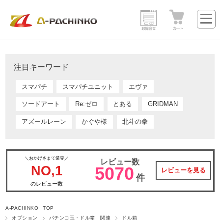
注目キーワード
スマパチ
スマパチユニット
エヴァ
ソードアート
Re:ゼロ
とある
GRIDMAN
アズールレーン
かぐや様
北斗の拳
＼おかげさまで業界／
レビュー数
NO,1
5070
レビューを見る
件
のレビュー数
A-PACHINKO TOP
オプション
パチンコ玉・ドル箱 関連
ドル箱