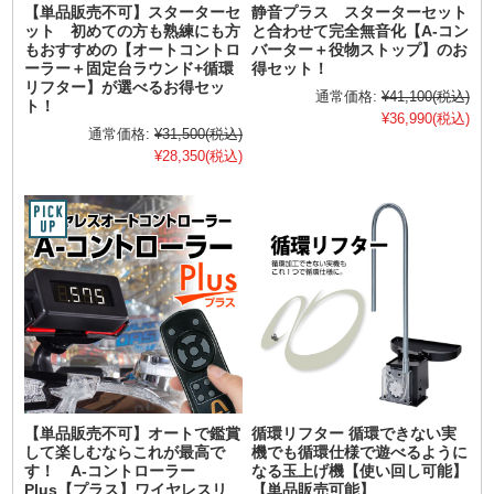
【単品販売不可】スターターセ
静音プラス スターターセット
ット 初めての方も熟練にも方
と合わせて完全無音化【A-コン
もおすすめの【オートコントロ
バーター＋役物ストップ】のお
ーラー＋固定台ラウンド+循環
得セット！
リフター】が選べるお得セッ
通常価格:
¥41,100
(税込)
ト！
¥36,990
(税込)
通常価格:
¥31,500
(税込)
¥28,350
(税込)
【単品販売不可】オートで鑑賞
循環リフター 循環できない実
して楽しむならこれが最高で
機でも循環仕様で遊べるように
す！ A-コントローラー
なる玉上げ機【使い回し可能】
Plus【プラス】ワイヤレスリ
【単品販売可能】