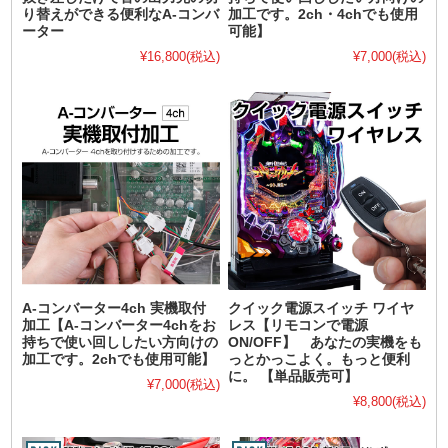
り替えができる便利なA-コンバ
加工です。2ch・4chでも使用
ーター
可能】
¥16,800
(税込)
¥7,000
(税込)
A-コンバーター4ch 実機取付
クイック電源スイッチ ワイヤ
加工【A-コンバーター4chをお
レス【リモコンで電源
持ちで使い回ししたい方向けの
ON/OFF】 あなたの実機をも
加工です。2chでも使用可能】
っとかっこよく。もっと便利
に。 【単品販売可】
¥7,000
(税込)
¥8,800
(税込)