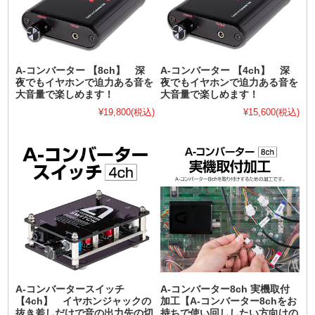
A-コンバーター 【8ch】 深
A-コンバーター 【4ch】 深
夜でもイヤホンで迫力ある音を
夜でもイヤホンで迫力ある音を
大音量で楽しめます！
大音量で楽しめます！
¥19,800
(税込)
¥15,600
(税込)
A-コンバータースイッチ
A-コンバーター8ch 実機取付
【4ch】 イヤホンジャックの
加工【A-コンバーター8chをお
抜き差しだけで音の出力先の切
持ちで使い回ししたい方向けの