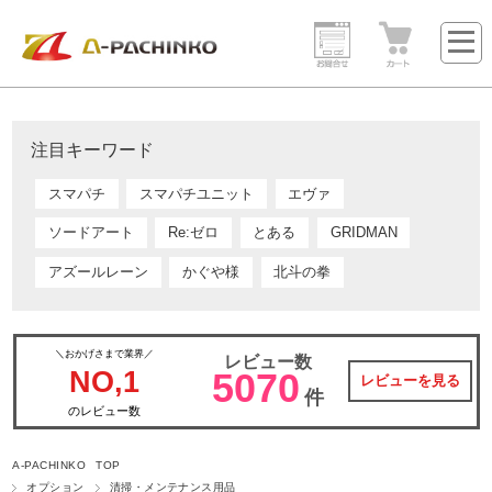
注目キーワード
スマパチ
スマパチユニット
エヴァ
ソードアート
Re:ゼロ
とある
GRIDMAN
アズールレーン
かぐや様
北斗の拳
＼おかげさまで業界／
レビュー数
NO,1
5070
レビューを見る
件
のレビュー数
A-PACHINKO TOP
オプション
清掃・メンテナンス用品