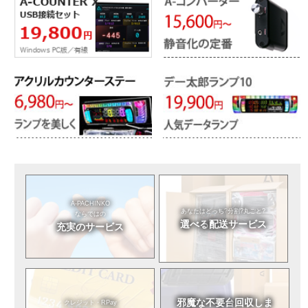
A-PACHINKO
あなたはどっち?
分割?丸ごと?
ならではの
選べる
配送サービス
充実のサービス
邪魔な不要台
回収しま
クレジット・RPay