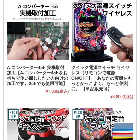
A-コンバーター4ch 実機取付
クイック電源スイッチ ワイヤ
加工【A-コンバーター4chをお
レス【リモコンで電源
持ちで使い回ししたい方向けの
ON/OFF】 あなたの実機をも
加工です。2chでも使用可能】
っとかっこよく。もっと便利
に。 【単品販売可】
¥7,000
(税込)
¥8,800
(税込)