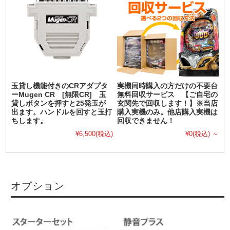
玉貸し機能付きのCRアダプタ
実機同時購入の方だけの不要台
ーMugen CR [無限CR] 玉
無料回収サービス 【ご自宅の
貸しボタンを押すと25発玉が
玄関先で回収します！】※当店
出ます。ハンドルを回すと玉打
購入実機のみ。他店購入実機は
ちします。
回収できません！
¥6,500
(税込)
¥0
(税込)
～
オプション