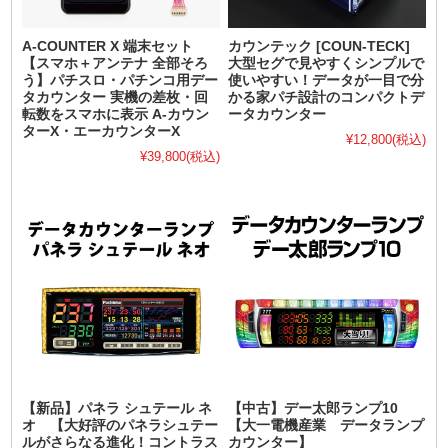
A-COUNTER X 端末セット
カウンテック [COUN-TECK]
【スマホ＋アンテナ 全部そろ
大型セグで見やすくシンプルで
う】パチスロ・パチンコ用デー
使いやすい！データが一目で分
タカウンター 実機の差枚・回
かる家パチ設計のコンパクトデ
転数をスマホに表示 A-カウン
ータカウンター
ターX・エーカウンターX
¥12,800
(税込)
¥39,800
(税込)
【新品】パネラ シュテール ネ
【中古】デー太郎ランプ10
オ 【大好評のパネラシュテー
【大一電機産業 データランプ
ルがさらなる進化！コントラス
カウンター】