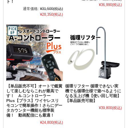
ト！
¥36,990
(税込)
通常価格:
¥31,500
(税込)
¥28,350
(税込)
【単品販売不可】オートで鑑賞
循環リフター 循環できない実
して楽しむならこれが最高で
機でも循環仕様で遊べるように
す！ A-コントローラー
なる玉上げ機【使い回し可能】
Plus【プラス】ワイヤレスリ
【単品販売可能】
モコンで簡単操作！さらにデー
¥39,800
(税込)
タカウンター機能も標準装
備！ 動画配信にも最適！
¥24,800
(税込)