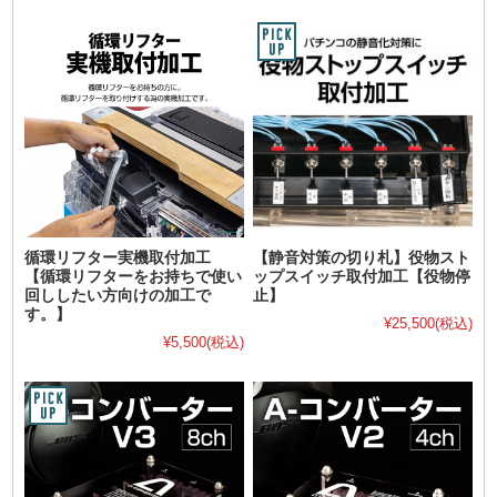
循環リフター実機取付加工
【静音対策の切り札】役物スト
【循環リフターをお持ちで使い
ップスイッチ取付加工【役物停
回ししたい方向けの加工で
止】
す。】
¥25,500
(税込)
¥5,500
(税込)