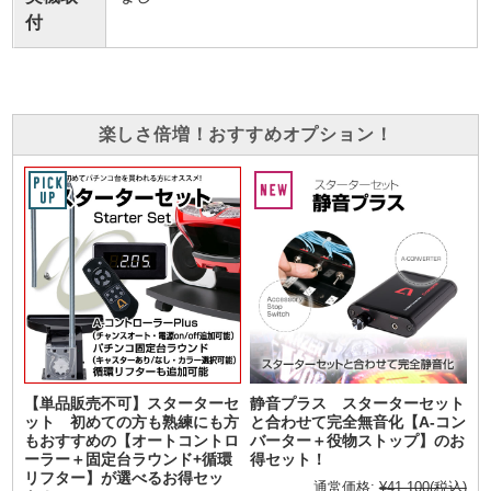
付
楽しさ倍増！おすすめオプション！
【単品販売不可】スターターセ
静音プラス スターターセット
ット 初めての方も熟練にも方
と合わせて完全無音化【A-コン
もおすすめの【オートコントロ
バーター＋役物ストップ】のお
ーラー＋固定台ラウンド+循環
得セット！
リフター】が選べるお得セッ
通常価格:
¥41,100
(税込)