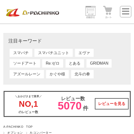
注目キーワード
スマパチ
スマパチユニット
エヴァ
ソードアート
Re:ゼロ
とある
GRIDMAN
アズールレーン
かぐや様
北斗の拳
＼おかげさまで業界／
レビュー数
NO,1
5070
レビューを見る
件
のレビュー数
A-PACHINKO TOP
オプション
A-コンバーター