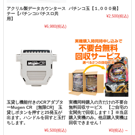
アクリル製データカウンタース
パチンコ玉【１,０００発】
テー【パチンコ/パチスロ共
¥2,500
(税込)
用】
¥6,980
(税込)
玉貸し機能付きのCRアダプタ
実機同時購入の方だけの不要台
ーMugen CR [無限CR] 玉
無料回収サービス 【ご自宅の
貸しボタンを押すと25発玉が
玄関先で回収します！】※当店
出ます。ハンドルを回すと玉打
購入実機のみ。他店購入実機は
ちします。
回収できません！
¥6,500
(税込)
¥0
(税込)
～