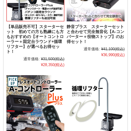
【単品販売不可】スターターセ
静音プラス スターターセット
ット 初めての方も熟練にも方
と合わせて完全無音化【A-コン
もおすすめの【オートコントロ
バーター＋役物ストップ】のお
ーラー＋固定台ラウンド+循環
得セット！
リフター】が選べるお得セッ
通常価格:
¥41,100
(税込)
ト！
¥36,990
(税込)
通常価格:
¥31,500
(税込)
¥28,350
(税込)