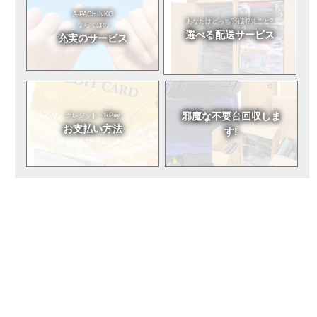
A-PACHINKO
あなたはどっち?
分割?丸ごと?
ならではの
選べる
配送サービス
充実のサービス
邪魔な不要台
回収しま
クレジット・RPay
お支払い方法
す!