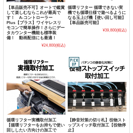
【単品販売不可】オートで鑑賞
循環リフター 循環できない実
して楽しむならこれが最高で
機でも循環仕様で遊べるように
す！ A-コントローラー
なる玉上げ機【使い回し可能】
Plus【プラス】ワイヤレスリ
【単品販売可能】
モコンで簡単操作！さらにデー
¥39,800
(税込)
タカウンター機能も標準装
備！ 動画配信にも最適！
¥24,800
(税込)
循環リフター実機取付加工
【静音対策の切り札】役物スト
【循環リフターをお持ちで使い
ップスイッチ取付加工【役物停
回ししたい方向けの加工で
止】