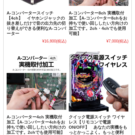
A-コンバータースイッチ
A-コンバーター8ch 実機取付
【4ch】 イヤホンジャックの
加工【A-コンバーター8chをお
抜き差しだけで音の出力先の切
持ちで使い回ししたい方向けの
り替えができる便利なA-コンバ
加工です。2ch・4chでも使用
ーター
可能】
¥16,800
(税込)
¥7,000
(税込)
A-コンバーター4ch 実機取付
クイック電源スイッチ ワイヤ
加工【A-コンバーター4chをお
レス【リモコンで電源
持ちで使い回ししたい方向けの
ON/OFF】 あなたの実機をも
加工です。2chでも使用可能】
っとかっこよく。もっと便利