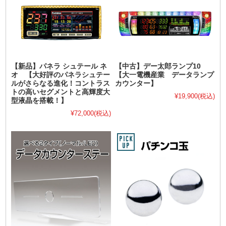
【新品】パネラ シュテール ネ
【中古】デー太郎ランプ10
オ 【大好評のパネラシュテー
【大一電機産業 データランプ
ルがさらなる進化！コントラス
カウンター】
トの高いセグメントと高輝度大
¥19,900
(税込)
型液晶を搭載！】
¥72,000
(税込)