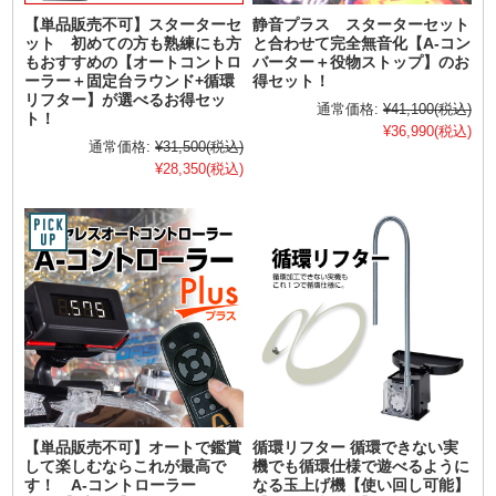
【単品販売不可】スターターセ
静音プラス スターターセット
ット 初めての方も熟練にも方
と合わせて完全無音化【A-コン
もおすすめの【オートコントロ
バーター＋役物ストップ】のお
ーラー＋固定台ラウンド+循環
得セット！
リフター】が選べるお得セッ
通常価格:
¥41,100
(税込)
ト！
¥36,990
(税込)
通常価格:
¥31,500
(税込)
¥28,350
(税込)
【単品販売不可】オートで鑑賞
循環リフター 循環できない実
して楽しむならこれが最高で
機でも循環仕様で遊べるように
す！ A-コントローラー
なる玉上げ機【使い回し可能】