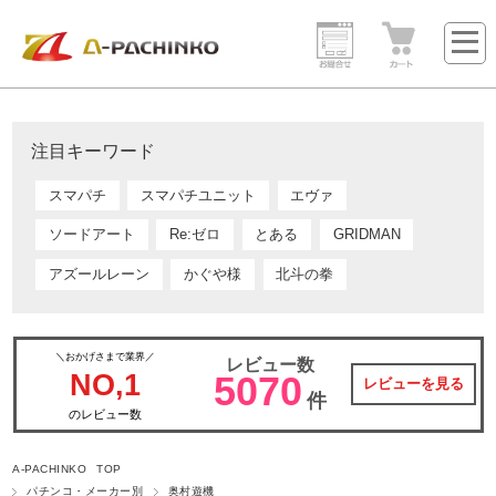
注目キーワード
スマパチ
スマパチユニット
エヴァ
ソードアート
Re:ゼロ
とある
GRIDMAN
アズールレーン
かぐや様
北斗の拳
＼おかげさまで業界／
レビュー数
NO,1
5070
レビューを見る
件
のレビュー数
A-PACHINKO TOP
パチンコ・メーカー別
奥村遊機