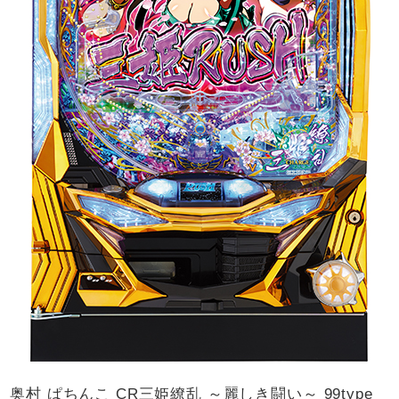
奥村 ぱちんこ CR三姫繚乱 ～麗しき闘い～ 99type