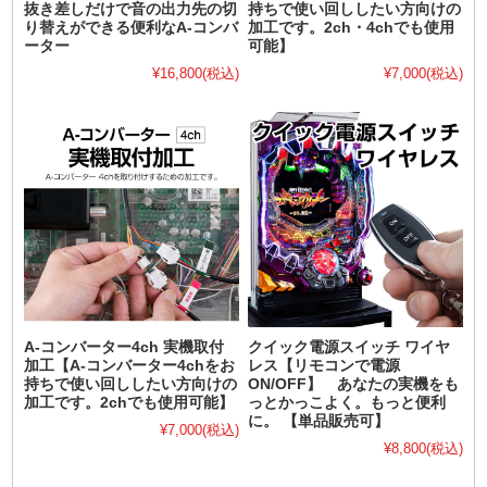
抜き差しだけで音の出力先の切
持ちで使い回ししたい方向けの
り替えができる便利なA-コンバ
加工です。2ch・4chでも使用
ーター
可能】
¥16,800
(税込)
¥7,000
(税込)
A-コンバーター4ch 実機取付
クイック電源スイッチ ワイヤ
加工【A-コンバーター4chをお
レス【リモコンで電源
持ちで使い回ししたい方向けの
ON/OFF】 あなたの実機をも
加工です。2chでも使用可能】
っとかっこよく。もっと便利
に。 【単品販売可】
¥7,000
(税込)
¥8,800
(税込)