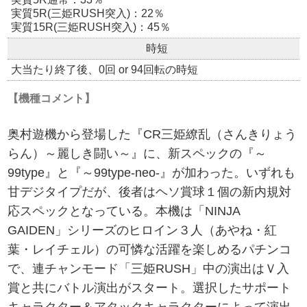
実質5R(三姫RUSH突入)：22％
実質15R(三姫RUSH突入)：45％
時短
大当たり終了後、0回 or 94回転の時短
【機種コメント】
奥村遊機から登場した『CR三姫繚乱（さんきりょう
らん）～麗しき闘い～』に、新スペックの『～
99type』と『～99type-neo-』が加わった。いずれも
甘デジタイプだが、後者はヘソ賞球１個の新内規対
応スペックとなっている。本機は「NINJA
GAIDEN」シリーズのヒロイン３人（あやね・紅
葉・レイチェル）の可憐な活躍を楽しめるパチンコ
で、連チャンモード「三姫RUSH」中の演出はＶ入
賞と共にバトル演出がスタート。選択したサポート
キャラクター＆アタックキャラクターによって演出