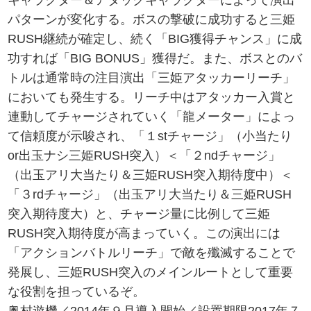
パターンが変化する。ボスの撃破に成功すると三姫
RUSH継続が確定し、続く「BIG獲得チャンス」に成
功すれば「BIG BONUS」獲得だ。また、ボスとのバ
トルは通常時の注目演出「三姫アタッカーリーチ」
においても発生する。リーチ中はアタッカー入賞と
連動してチャージされていく「龍メーター」によっ
て信頼度が示唆され、「１stチャージ」（小当たり
or出玉ナシ三姫RUSH突入）＜「２ndチャージ」
（出玉アリ大当たり＆三姫RUSH突入期待度中）＜
「３rdチャージ」（出玉アリ大当たり＆三姫RUSH
突入期待度大）と、チャージ量に比例して三姫
RUSH突入期待度が高まっていく。この演出には
「アクションバトルリーチ」で敵を殲滅することで
発展し、三姫RUSH突入のメインルートとして重要
な役割を担っているぞ。
奥村遊機／2014年９月導入開始／設置期限2017年７