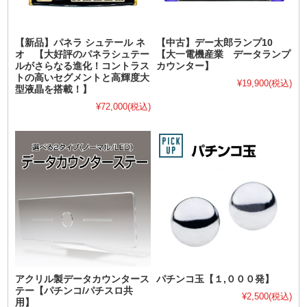
【新品】パネラ シュテール ネ
【中古】デー太郎ランプ10
オ 【大好評のパネラシュテー
【大一電機産業 データランプ
ルがさらなる進化！コントラス
カウンター】
トの高いセグメントと高輝度大
¥19,900
(税込)
型液晶を搭載！】
¥72,000
(税込)
アクリル製データカウンタース
パチンコ玉【１,０００発】
テー【パチンコ/パチスロ共
¥2,500
(税込)
用】