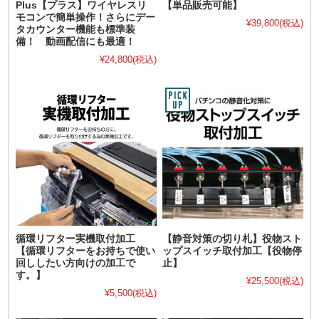
Plus【プラス】ワイヤレスリ
【単品販売可能】
モコンで簡単操作！さらにデー
¥39,800
(税込)
タカウンター機能も標準装
備！ 動画配信にも最適！
¥24,800
(税込)
循環リフター実機取付加工
【静音対策の切り札】役物スト
【循環リフターをお持ちで使い
ップスイッチ取付加工【役物停
回ししたい方向けの加工で
止】
す。】
¥25,500
(税込)
¥5,500
(税込)