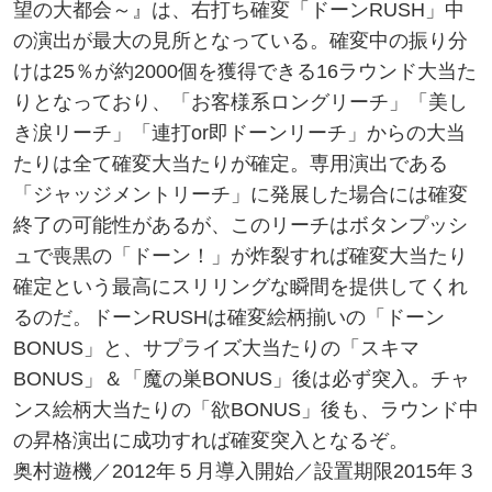
望の大都会～』は、右打ち確変「ドーンRUSH」中
の演出が最大の見所となっている。確変中の振り分
けは25％が約2000個を獲得できる16ラウンド大当た
りとなっており、「お客様系ロングリーチ」「美し
き涙リーチ」「連打or即ドーンリーチ」からの大当
たりは全て確変大当たりが確定。専用演出である
「ジャッジメントリーチ」に発展した場合には確変
終了の可能性があるが、このリーチはボタンプッシ
ュで喪黒の「ドーン！」が炸裂すれば確変大当たり
確定という最高にスリリングな瞬間を提供してくれ
るのだ。ドーンRUSHは確変絵柄揃いの「ドーン
BONUS」と、サプライズ大当たりの「スキマ
BONUS」＆「魔の巣BONUS」後は必ず突入。チャ
ンス絵柄大当たりの「欲BONUS」後も、ラウンド中
の昇格演出に成功すれば確変突入となるぞ。
奥村遊機／2012年５月導入開始／設置期限2015年３