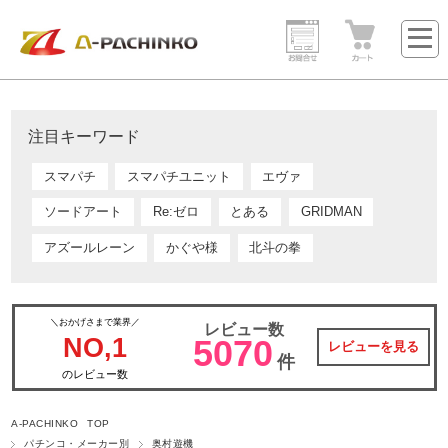
注目キーワード
スマパチ
スマパチユニット
エヴァ
ソードアート
Re:ゼロ
とある
GRIDMAN
アズールレーン
かぐや様
北斗の拳
＼おかげさまで業界／
レビュー数
NO,1
5070
レビューを見る
件
のレビュー数
A-PACHINKO TOP
パチンコ・メーカー別
奥村遊機