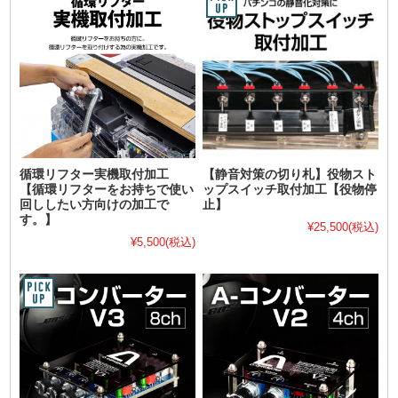
循環リフター実機取付加工
【静音対策の切り札】役物スト
【循環リフターをお持ちで使い
ップスイッチ取付加工【役物停
回ししたい方向けの加工で
止】
す。】
¥25,500
(税込)
¥5,500
(税込)