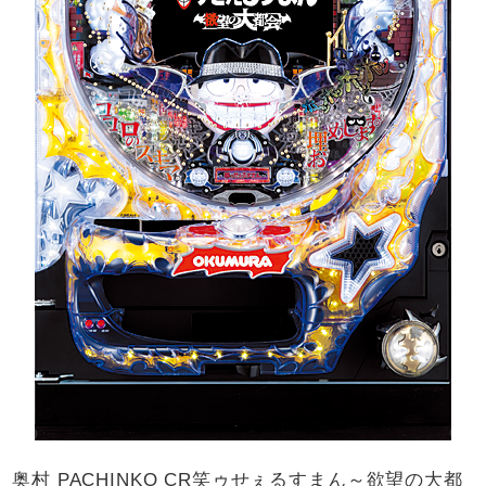
奥村 PACHINKO CR笑ゥせぇるすまん～欲望の大都