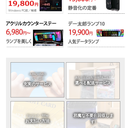
A-PACHINKO
あなたはどっち?
分割?丸ごと?
ならではの
選べる
配送サービス
充実のサービス
邪魔な不要台
回収しま
クレジット・RPay
お支払い方法
す!