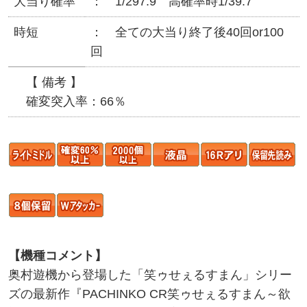
大当り確率
1/297.9 高確率時1/39.7
時短
全ての大当り終了後40回or100
回
【 備考 】
確変突入率：66％
【機種コメント】
奥村遊機から登場した「笑ゥせぇるすまん」シリー
ズの最新作『PACHINKO CR笑ゥせぇるすまん～欲