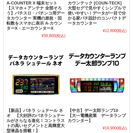
A-COUNTER X 端末セット
カウンテック [COUN-TECK]
【スマホ＋アンテナ 全部そろ
大型セグで見やすくシンプルで
う】パチスロ・パチンコ用デー
使いやすい！データが一目で分
タカウンター 実機の差枚・回
かる家パチ設計のコンパクトデ
転数をスマホに表示 A-カウン
ータカウンター
ターX・エーカウンターX
¥12,800
(税込)
¥39,800
(税込)
【新品】パネラ シュテール ネ
【中古】デー太郎ランプ10
オ 【大好評のパネラシュテー
【大一電機産業 データランプ
ルがさらなる進化！コントラス
カウンター】
トの高いセグメントと高輝度大
¥19,900
(税込)
型液晶を搭載！】