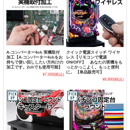
A-コンバーター4ch 実機取付
クイック電源スイッチ ワイヤ
加工【A-コンバーター4chをお
レス【リモコンで電源
持ちで使い回ししたい方向けの
ON/OFF】 あなたの実機をも
加工です。2chでも使用可能】
っとかっこよく。もっと便利
に。 【単品販売可】
¥7,000
(税込)
¥8,800
(税込)