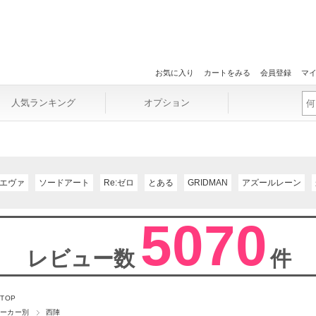
お気に入り
カートをみる
会員登録
マ
人気ランキング
オプション
エヴァ
ソードアート
Re:ゼロ
とある
GRIDMAN
アズールレーン
5070
レビュー数
件
 TOP
ーカー別
西陣