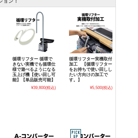
ション！
循環リフター 循環で
循環リフター実機取付
きない実機でも循環仕
加工 【循環リフター
様で遊べるようになる
をお持ちで使い回しし
玉上げ機【使い回し可
たい方向けの加工で
能】【単品販売可能】
す。】
¥39,800
(税込)
¥5,500
(税込)