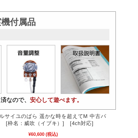
実機付属品
ス済なので、
安心して遊べます。
ベルサイユのばら 遥かな時を超えてM 中古パ
 [枠名：威吹（イブキ）] [4ch対応]
¥60,600
(税込)