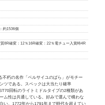
：約1536個
質8R確変：12％16R確変：22％電チュー入賞時4R
よる不朽の名作「ベルサイユのばら」がモチー
ンツである。スペックは大当たり確率
80でST70回転のライトミドルタイプの2種類があ
ーム性は共通している。好みで選んで構わな
。1772年から1791年まで時代を超えてい