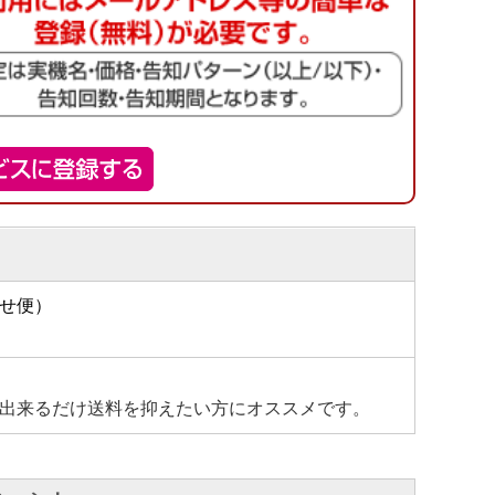
せ便）
出来るだけ送料を抑えたい方にオススメです。