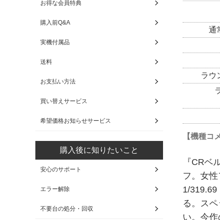
お得な会員特典
購入前Q&A
通
実機付属品
送料
ラウ
お支払い方法
買い替えサービス
希望価格お知らせサービス
【機種コ
購入後に知りたいこと
『CRベ
安心のサポート
フ。女性
1/319
エラー解除
る。スペ
不要台の処分・回収
い。今作