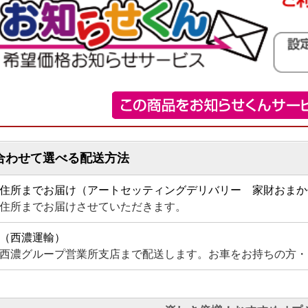
合わせて選べる配送方法
住所までお届け（アートセッティングデリバリー 家財おまか
住所までお届けさせていただきます。
（西濃運輸）
西濃グループ営業所支店まで配送します。お車をお持ちの方・