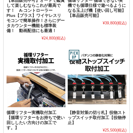
【単品販売不可】オートで鑑賞
循環リフター 循環できない実
して楽しむならこれが最高で
機でも循環仕様で遊べるように
す！ A-コントローラー
なる玉上げ機【使い回し可能】
Plus【プラス】ワイヤレスリ
【単品販売可能】
モコンで簡単操作！さらにデー
¥39,800
(税込)
タカウンター機能も標準装
備！ 動画配信にも最適！
¥24,800
(税込)
循環リフター実機取付加工
【静音対策の切り札】役物スト
【循環リフターをお持ちで使い
ップスイッチ取付加工【役物停
回ししたい方向けの加工で
止】
す。】
¥25,500
(税込)