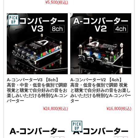
¥5,500
(税込)
A-コンバーターV3 【8ch】
A-コンバーターV2 【4ch】
高音・中音・低音を個別で調節
高音・低音を個別で調節 視覚
視覚と聴覚で自分好みの音をお
と聴覚で自分好みの音をお楽し
楽しみいただける特別なA-コン
みいただける特別なA-コンバー
バーター
ター
¥24,800
(税込)
¥16,800
(税込)