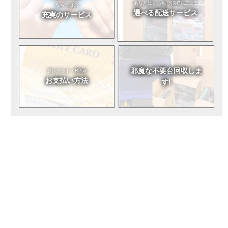
あなたはどっち?
分割?丸ごと?
ならではの
選べる
配送サービス
充実のサービス
邪魔な不要台
回収しま
クレジット・RPay
お支払い方法
す!