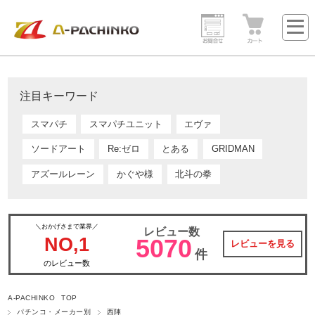
注目キーワード
スマパチ
スマパチユニット
エヴァ
ソードアート
Re:ゼロ
とある
GRIDMAN
アズールレーン
かぐや様
北斗の拳
＼おかげさまで業界／
レビュー数
NO,1
5070
レビューを見る
件
のレビュー数
A-PACHINKO TOP
パチンコ・メーカー別
西陣