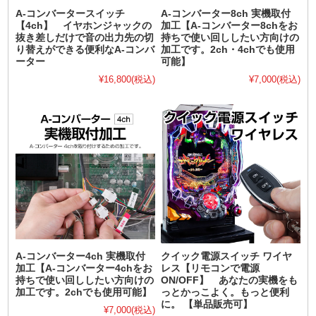
A-コンバータースイッチ
A-コンバーター8ch 実機取付
【4ch】 イヤホンジャックの
加工【A-コンバーター8chをお
抜き差しだけで音の出力先の切
持ちで使い回ししたい方向けの
り替えができる便利なA-コンバ
加工です。2ch・4chでも使用
ーター
可能】
¥16,800
(税込)
¥7,000
(税込)
A-コンバーター4ch 実機取付
クイック電源スイッチ ワイヤ
加工【A-コンバーター4chをお
レス【リモコンで電源
持ちで使い回ししたい方向けの
ON/OFF】 あなたの実機をも
加工です。2chでも使用可能】
っとかっこよく。もっと便利
に。 【単品販売可】
¥7,000
(税込)