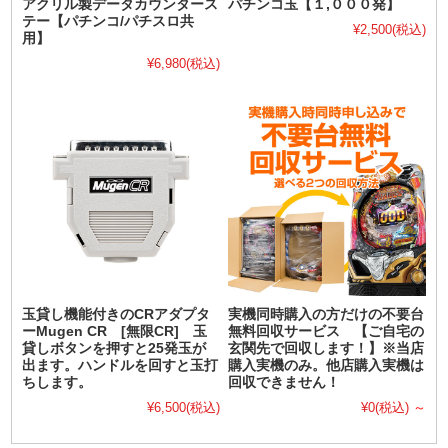
アクリル製データカウンタース
パチンコ玉【１,０００発】
テー【パチンコ/パチスロ共
¥2,500
(税込)
用】
¥6,980
(税込)
玉貸し機能付きのCRアダプタ
実機同時購入の方だけの不要台
ーMugen CR [無限CR] 玉
無料回収サービス 【ご自宅の
貸しボタンを押すと25発玉が
玄関先で回収します！】※当店
出ます。ハンドルを回すと玉打
購入実機のみ。他店購入実機は
ちします。
回収できません！
¥6,500
(税込)
¥0
(税込)
～