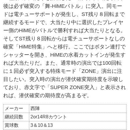
後は必ず確変の「舞-HiMEバトル」に突入。同モー
ドは電チューサポートが発生し、ST残り８回転まで
継続するモードで、大当たり中に選択したプレイヤ
ー側のHiMEがバトルで勝利すれば大当たりとなる。
そしてST残り８回転からは電チューサポートなしの
確変「HiME特集」へと移行。ここではボタン連打で
シャッターを開き、HiMEの水着カットインが発生す
れば大当たりだ。また、通常時の演出では100回転
に１回必ず突入する特殊モード「ZONE」演出に注
目したい。突入時の演出が潜伏確変期待度を示唆し
ており、赤文字で「SUPER ZONE突入」と表示され
れば、潜伏確変の期待度が高まるぞ。
メーカー
西陣
継続回数
2or14R8カウント
賞球数
3＆10＆13