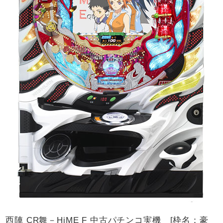
西陣 CR舞－HiME F 中古パチンコ実機 [枠名：豪