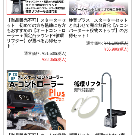
【単品販売不可】スターターセ
静音プラス スターターセット
ット 初めての方も熟練にも方
と合わせて完全無音化【A-コン
もおすすめの【オートコントロ
バーター＋役物ストップ】のお
ーラー＋固定台ラウンド+循環
得セット！
リフター】が選べるお得セッ
通常価格:
¥41,100
(税込)
ト！
¥36,990
(税込)
通常価格:
¥31,500
(税込)
¥28,350
(税込)