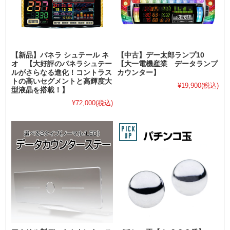
【新品】パネラ シュテール ネ
【中古】デー太郎ランプ10
オ 【大好評のパネラシュテー
【大一電機産業 データランプ
ルがさらなる進化！コントラス
カウンター】
トの高いセグメントと高輝度大
¥19,900
(税込)
型液晶を搭載！】
¥72,000
(税込)