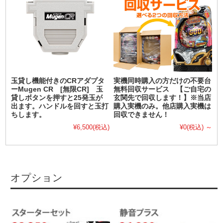
玉貸し機能付きのCRアダプタ
実機同時購入の方だけの不要台
ーMugen CR [無限CR] 玉
無料回収サービス 【ご自宅の
貸しボタンを押すと25発玉が
玄関先で回収します！】※当店
出ます。ハンドルを回すと玉打
購入実機のみ。他店購入実機は
ちします。
回収できません！
¥6,500
(税込)
¥0
(税込)
～
オプション