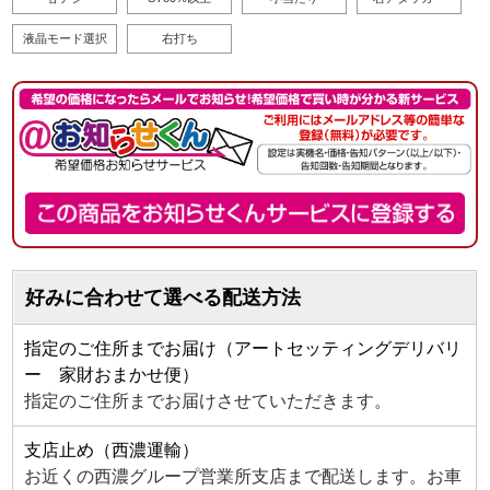
液晶モード選択
右打ち
好みに合わせて選べる配送方法
指定のご住所までお届け（アートセッティングデリバリ
ー 家財おまかせ便）
指定のご住所までお届けさせていただきます。
支店止め（西濃運輸）
お近くの西濃グループ営業所支店まで配送します。お車