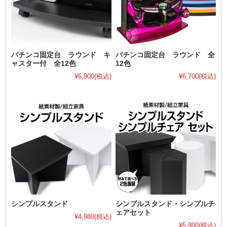
パチンコ固定台 ラウンド キ
パチンコ固定台 ラウンド 全
ャスター付 全12色
12色
¥6,900
(税込)
¥6,700
(税込)
シンプルスタンド
シンプルスタンド・シンプルチ
ェアセット
¥4,980
(税込)
¥5,800
(税込)