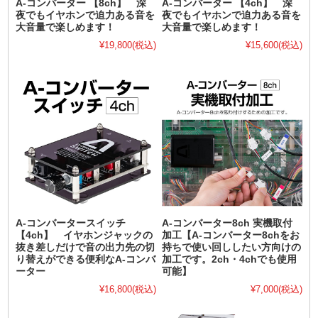
A-コンバーター 【8ch】 深
A-コンバーター 【4ch】 深
夜でもイヤホンで迫力ある音を
夜でもイヤホンで迫力ある音を
大音量で楽しめます！
大音量で楽しめます！
¥19,800
(税込)
¥15,600
(税込)
A-コンバータースイッチ
A-コンバーター8ch 実機取付
【4ch】 イヤホンジャックの
加工【A-コンバーター8chをお
抜き差しだけで音の出力先の切
持ちで使い回ししたい方向けの
り替えができる便利なA-コンバ
加工です。2ch・4chでも使用
ーター
可能】
¥16,800
(税込)
¥7,000
(税込)