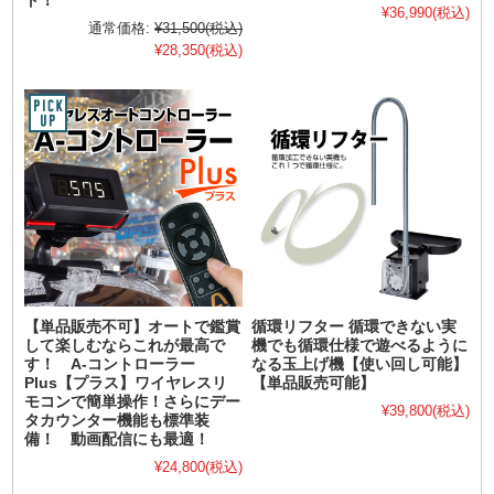
ト！
¥36,990
(税込)
通常価格:
¥31,500
(税込)
¥28,350
(税込)
【単品販売不可】オートで鑑賞
循環リフター 循環できない実
して楽しむならこれが最高で
機でも循環仕様で遊べるように
す！ A-コントローラー
なる玉上げ機【使い回し可能】
Plus【プラス】ワイヤレスリ
【単品販売可能】
モコンで簡単操作！さらにデー
¥39,800
(税込)
タカウンター機能も標準装
備！ 動画配信にも最適！
¥24,800
(税込)