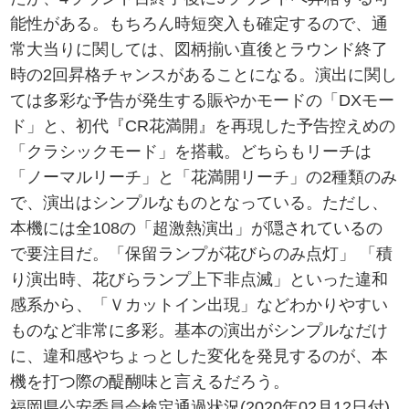
能性がある。もちろん時短突入も確定するので、通
常大当りに関しては、図柄揃い直後とラウンド終了
時の2回昇格チャンスがあることになる。演出に関し
ては多彩な予告が発生する賑やかモードの「DXモー
ド」と、初代『CR花満開』を再現した予告控えめの
「クラシックモード」を搭載。どちらもリーチは
「ノーマルリーチ」と「花満開リーチ」の2種類のみ
で、演出はシンプルなものとなっている。ただし、
本機には全108の「超激熱演出」が隠されているの
で要注目だ。「保留ランプが花びらのみ点灯」 「積
り演出時、花びらランプ上下非点滅」といった違和
感系から、「Ｖカットイン出現」などわかりやすい
ものなど非常に多彩。基本の演出がシンプルなだけ
に、違和感やちょっとした変化を発見するのが、本
機を打つ際の醍醐味と言えるだろう。
福岡県公安委員会検定通過状況(2020年02月12日付)