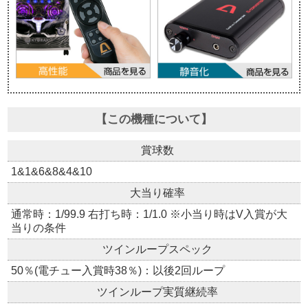
【この機種について】
賞球数
1&1&6&8&4&10
大当り確率
通常時：1/99.9 右打ち時：1/1.0 ※小当り時はV入賞が大
当りの条件
ツインループスペック
50％(電チュー入賞時38％)：以後2回ループ
ツインループ実質継続率