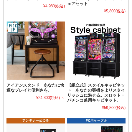
ェアセット
¥4,980
(税込)
¥5,800
(税込)
アイアンスタンド あなたに快
【組立式】スタイルキャビネッ
適なプレイと便利さを。
ト あなたの実機をよりスタイ
リッシュに魅せる。スロット・
¥24,800
(税込)
～
パチンコ兼用キャビネット。
¥59,800
(税込)