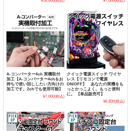
¥16,800
(税込)
¥7,000
(税込)
A-コンバーター4ch 実機取付
クイック電源スイッチ ワイヤ
加工【A-コンバーター4chをお
レス【リモコンで電源
持ちで使い回ししたい方向けの
ON/OFF】 あなたの実機をも
加工です。2chでも使用可能】
っとかっこよく。もっと便利
に。 【単品販売可】
¥7,000
(税込)
¥8,800
(税込)