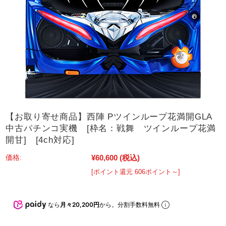
【お取り寄せ商品】西陣 Pツインループ花満開GLA
中古パチンコ実機 [枠名：戦舞 ツインループ花満
開甘] [4ch対応]
¥60,600
(税込)
価格:
[ポイント還元 606ポイント～]
なら
月々20,200円
から。分割手数料無料