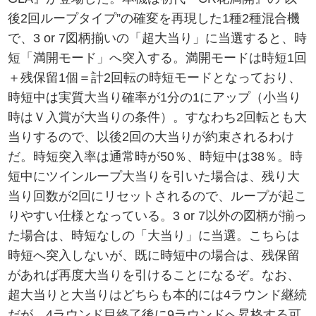
後2回ループタイプ”の確変を再現した1種2種混合機
で、3 or 7図柄揃いの「超大当り」に当選すると、時
短「満開モード」へ突入する。満開モードは時短1回
＋残保留1個＝計2回転の時短モードとなっており、
時短中は実質大当り確率が1分の1にアップ（小当り
時はＶ入賞が大当りの条件）。すなわち2回転とも大
当りするので、以後2回の大当りが約束されるわけ
だ。時短突入率は通常時が50％、時短中は38％。時
短中にツインループ大当りを引いた場合は、残り大
当り回数が2回にリセットされるので、ループが起こ
りやすい仕様となっている。3 or 7以外の図柄が揃っ
た場合は、時短なしの「大当り」に当選。こちらは
時短へ突入しないが、既に時短中の場合は、残保留
があれば再度大当りを引けることになるぞ。なお、
超大当りと大当りはどちらも本的には4ラウンド継続
だが、4ラウンド目終了後に9ラウンドへ昇格する可