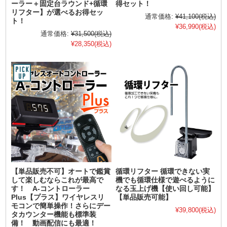
ーラー＋固定台ラウンド+循環
得セット！
リフター】が選べるお得セッ
通常価格:
¥41,100
(税込)
ト！
¥36,990
(税込)
通常価格:
¥31,500
(税込)
¥28,350
(税込)
【単品販売不可】オートで鑑賞
循環リフター 循環できない実
して楽しむならこれが最高で
機でも循環仕様で遊べるように
す！ A-コントローラー
なる玉上げ機【使い回し可能】
Plus【プラス】ワイヤレスリ
【単品販売可能】
モコンで簡単操作！さらにデー
¥39,800
(税込)
タカウンター機能も標準装
備！ 動画配信にも最適！