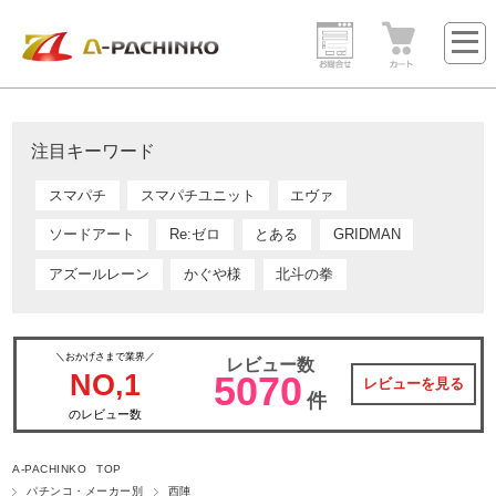
注目キーワード
スマパチ
スマパチユニット
エヴァ
ソードアート
Re:ゼロ
とある
GRIDMAN
アズールレーン
かぐや様
北斗の拳
＼おかげさまで業界／
レビュー数
NO,1
5070
レビューを見る
件
のレビュー数
A-PACHINKO TOP
パチンコ・メーカー別
西陣