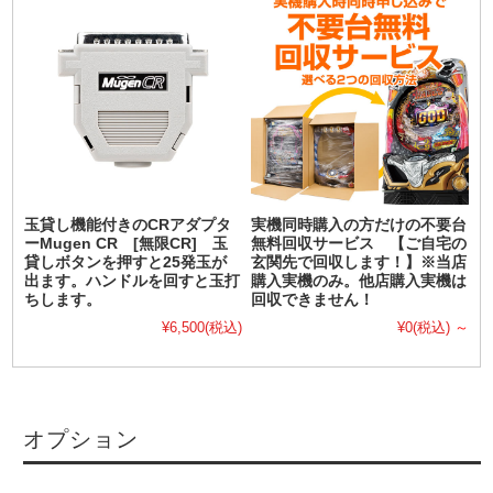
玉貸し機能付きのCRアダプタ
実機同時購入の方だけの不要台
ーMugen CR [無限CR] 玉
無料回収サービス 【ご自宅の
貸しボタンを押すと25発玉が
玄関先で回収します！】※当店
出ます。ハンドルを回すと玉打
購入実機のみ。他店購入実機は
ちします。
回収できません！
¥6,500
(税込)
¥0
(税込)
～
オプション