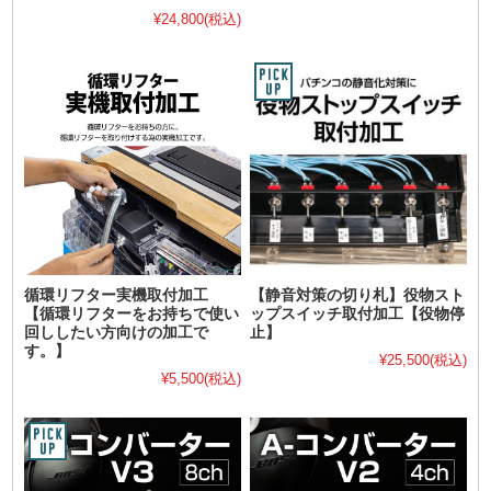
¥24,800
(税込)
循環リフター実機取付加工
【静音対策の切り札】役物スト
【循環リフターをお持ちで使い
ップスイッチ取付加工【役物停
回ししたい方向けの加工で
止】
す。】
¥25,500
(税込)
¥5,500
(税込)