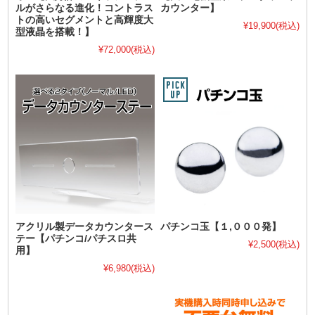
ルがさらなる進化！コントラス
カウンター】
トの高いセグメントと高輝度大
¥19,900
(税込)
型液晶を搭載！】
¥72,000
(税込)
アクリル製データカウンタース
パチンコ玉【１,０００発】
テー【パチンコ/パチスロ共
¥2,500
(税込)
用】
¥6,980
(税込)