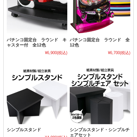
パチンコ固定台 ラウンド キ
パチンコ固定台 ラウンド 全
ャスター付 全12色
12色
¥6,900
(税込)
¥6,700
(税込)
シンプルスタンド
シンプルスタンド・シンプルチ
ェアセット