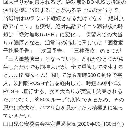
回大当りが約束されるぞ。絶対無敵BONUSは特定の
演出を機に当選することがある最上位の大当りで、
当選時は10ラウンド継続となるだけでなく「絶対無
敵アイコン」も獲得。絶対無敵アイコン獲得後の時
短は「絶対無敵RUSH」に変化し、保留内での大当
りが濃厚となる。通常時の演出に関しては「酒呑童
子挑発予告」 「次回予告」 「三神憑依」の３つが
「三大激熱演出」となっている。どれかひとつが発
生しただけでも期待大だが、全て重複して発生する
と……!? 遊タイムに関しては通常時500Ｇ到達で突
入。次回戦RUSH予告を経由して、時短250回の戦
RUSHへ直行する。次回大当りが実質上約束される
だけでなく、約80％ループも期待できるため、その
恩恵は絶大だ。ハマリ台を見かけたら積極的に狙っ
ていきたい。
山口県公安委員会検定通過状況(2020年03月30日付)