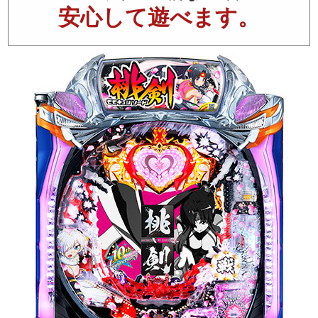
安心して遊べます。