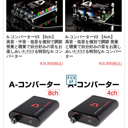
A-コンバーターV3 【8ch】
A-コンバーターV2 【4ch】
高音・中音・低音を個別で調節
高音・低音を個別で調節 視覚
視覚と聴覚で自分好みの音をお
と聴覚で自分好みの音をお楽し
楽しみいただける特別なA-コン
みいただける特別なA-コンバー
バーター
ター
¥24,800
(税込)
¥16,800
(税込)