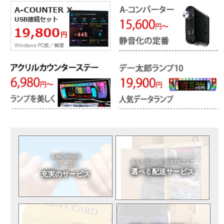
A-PACHINKO
あなたはどっち?
分割?丸ごと?
ならではの
選べる
配送サービス
充実のサービス