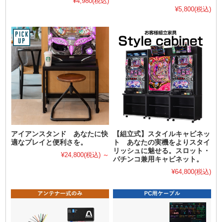
¥4,980
(税込)
¥5,800
(税込)
アイアンスタンド あなたに快
【組立式】スタイルキャビネッ
適なプレイと便利さを。
ト あなたの実機をよりスタイ
リッシュに魅せる。スロット・
¥24,800
(税込)
～
パチンコ兼用キャビネット。
¥64,800
(税込)