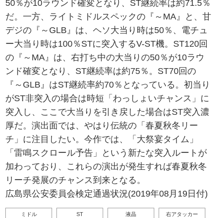
50％が10ラウンド確変となり、ST継続率は約71.5％
だ。一方、ライトミドルスペックの『～MA』と、甘
デジの『～GLB』は、ヘソ大当り時は50％、電チュ
ー大当り時は100％STに突入するV-ST機。ST120回
の『～MA』は、右打ち中の大当りの50％が10ラウ
ンド確変となり、ST継続率は約75％。ST70回の
『～GLB』はST継続率約70％となっている。初当り
がST非突入の場合は時短「わっしょいチャンス」に
突入し、ここで大当りを引き戻した場合はST突入濃
厚だ。演出面では、やはり伝統の「春夏秋冬リー
チ」に注目したい。今作では、「大祭宴タイム」
「雷鳴スクロール予告」という新たな突入ルートが
加わっており、これらの演出が発生すれば春夏秋冬
リーチ発展のチャンス到来となる。
広島県公安委員会検定通過状況(2019年08月19日付)
ミドル
ST
液晶
右アタッカー