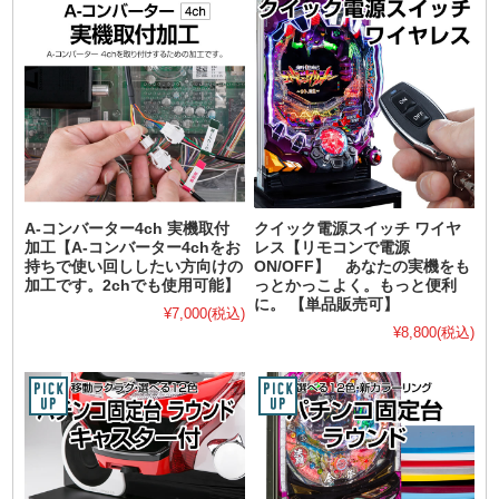
A-コンバーター4ch 実機取付
クイック電源スイッチ ワイヤ
加工【A-コンバーター4chをお
レス【リモコンで電源
持ちで使い回ししたい方向けの
ON/OFF】 あなたの実機をも
加工です。2chでも使用可能】
っとかっこよく。もっと便利
に。 【単品販売可】
¥7,000
(税込)
¥8,800
(税込)