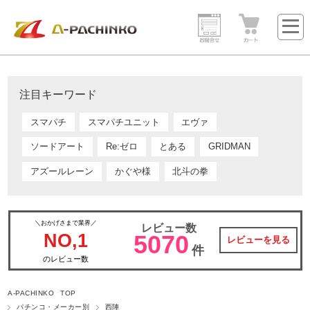
注目キーワード
スマパチ
スマパチユニット
エヴァ
ソードアート
Re:ゼロ
とある
GRIDMAN
アズールレーン
かぐや様
北斗の拳
＼おかげさまで業界／
レビュー数
NO,1
5070
レビューを見る
件
のレビュー数
A-PACHINKO TOP
パチンコ・メーカー別
西陣