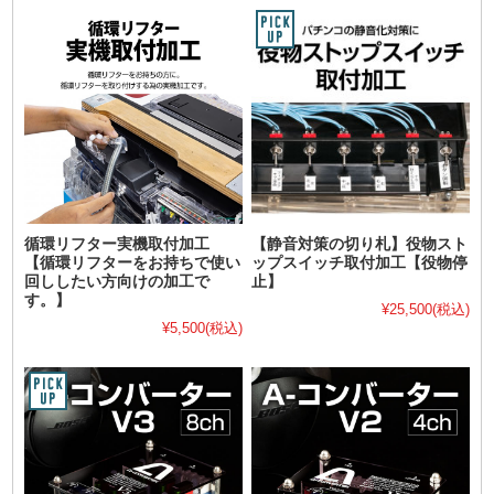
循環リフター実機取付加工
【静音対策の切り札】役物スト
【循環リフターをお持ちで使い
ップスイッチ取付加工【役物停
回ししたい方向けの加工で
止】
す。】
¥25,500
(税込)
¥5,500
(税込)