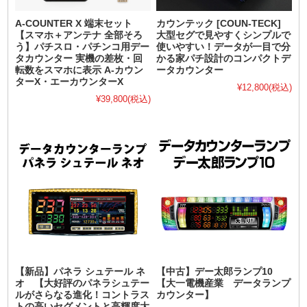
A-COUNTER X 端末セット
カウンテック [COUN-TECK]
【スマホ＋アンテナ 全部そろ
大型セグで見やすくシンプルで
う】パチスロ・パチンコ用デー
使いやすい！データが一目で分
タカウンター 実機の差枚・回
かる家パチ設計のコンパクトデ
転数をスマホに表示 A-カウン
ータカウンター
ターX・エーカウンターX
¥12,800
(税込)
¥39,800
(税込)
【新品】パネラ シュテール ネ
【中古】デー太郎ランプ10
オ 【大好評のパネラシュテー
【大一電機産業 データランプ
ルがさらなる進化！コントラス
カウンター】
トの高いセグメントと高輝度大