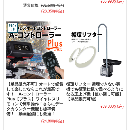
¥36,990
(税込)
通常価格:
¥31,500
(税込)
¥28,350
(税込)
【単品販売不可】オートで鑑賞
循環リフター 循環できない実
して楽しむならこれが最高で
機でも循環仕様で遊べるように
す！ A-コントローラー
なる玉上げ機【使い回し可能】
Plus【プラス】ワイヤレスリ
【単品販売可能】
モコンで簡単操作！さらにデー
¥39,800
(税込)
タカウンター機能も標準装
備！ 動画配信にも最適！
¥24,800
(税込)