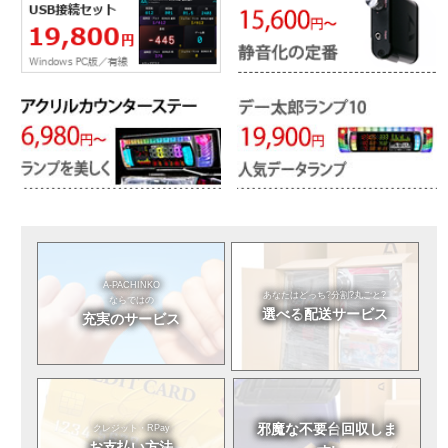
A-PACHINKO
あなたはどっち?
分割?丸ごと?
ならではの
選べる
配送サービス
充実のサービス
邪魔な不要台
回収しま
クレジット・RPay
お支払い方法