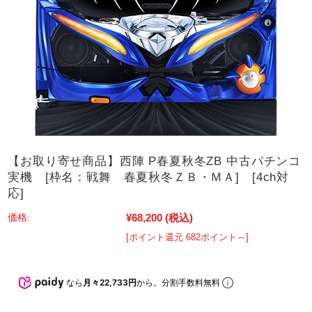
【お取り寄せ商品】西陣 P春夏秋冬ZB 中古パチンコ
実機 [枠名：戦舞 春夏秋冬ＺＢ・ＭＡ] [4ch対
応]
¥68,200
(税込)
価格:
[ポイント還元 682ポイント～]
なら
月々22,733円
から。分割手数料無料