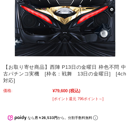
【お取り寄せ商品】西陣 P13日の金曜日 枠色不問 中
古パチンコ実機 [枠名：戦舞 13日の金曜日] [4ch
対応]
¥79,600
(税込)
価格:
[ポイント還元 796ポイント～]
なら
月々26,533円
から。分割手数料無料