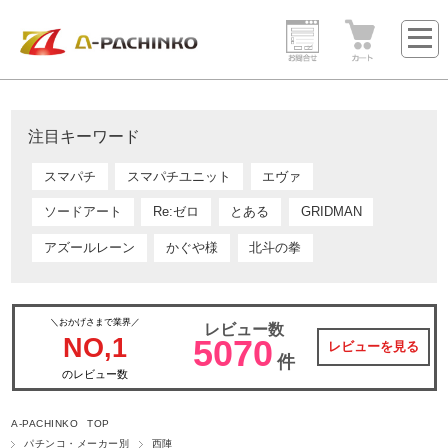
注目キーワード
スマパチ
スマパチユニット
エヴァ
ソードアート
Re:ゼロ
とある
GRIDMAN
アズールレーン
かぐや様
北斗の拳
＼おかげさまで業界／
レビュー数
NO,1
5070
レビューを見る
件
のレビュー数
A-PACHINKO TOP
パチンコ・メーカー別
西陣