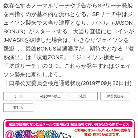
数存在するノーマルリーチや予告からSPリーチ発展
を目指すのが基本的な流れとなる。SPリーチ中はジ
ェイソン襲来で大当り濃厚となり、バトル（JASON
BONUS）がスタートする。大当り直後にヒロインが
J-MASKを破壊した場合は、いきなりジェイソンを
撃退し、最凶BONUS当選濃厚だ。期待大となる「激
熱演出」は「坑道ZONE」 「ジェイソン接近中」
「坑道リーチ」の３つ。これらが発生すればジェイ
ソン襲来に期待しよう。
山口県公安委員会検定通過状況(2019年09月26日付)
ミドル
確変80%以上
液晶
保留先読み
右打ち