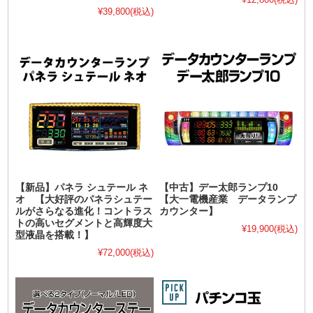
¥39,800
(税込)
【新品】パネラ シュテール ネ
【中古】デー太郎ランプ10
オ 【大好評のパネラシュテー
【大一電機産業 データランプ
ルがさらなる進化！コントラス
カウンター】
トの高いセグメントと高輝度大
¥19,900
(税込)
型液晶を搭載！】
¥72,000
(税込)