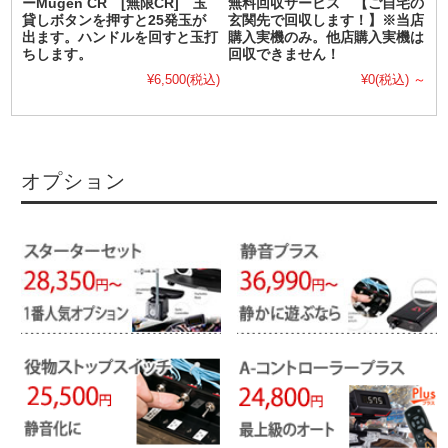
ーMugen CR [無限CR] 玉
無料回収サービス 【ご自宅の
貸しボタンを押すと25発玉が
玄関先で回収します！】※当店
出ます。ハンドルを回すと玉打
購入実機のみ。他店購入実機は
ちします。
回収できません！
¥6,500
(税込)
¥0
(税込)
～
オプション