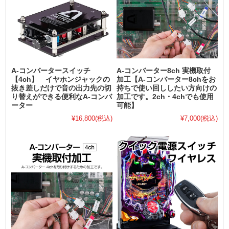
A-コンバータースイッチ
A-コンバーター8ch 実機取付
【4ch】 イヤホンジャックの
加工【A-コンバーター8chをお
抜き差しだけで音の出力先の切
持ちで使い回ししたい方向けの
り替えができる便利なA-コンバ
加工です。2ch・4chでも使用
ーター
可能】
¥16,800
(税込)
¥7,000
(税込)