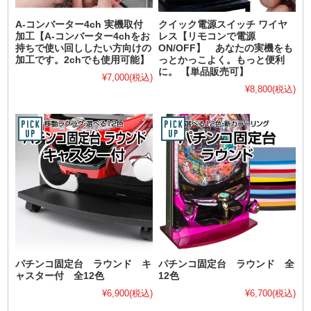
A-コンバーター4ch 実機取付
クイック電源スイッチ ワイヤ
加工【A-コンバーター4chをお
レス【リモコンで電源
持ちで使い回ししたい方向けの
ON/OFF】 あなたの実機をも
加工です。2chでも使用可能】
っとかっこよく。もっと便利
に。 【単品販売可】
¥7,000
(税込)
¥8,800
(税込)
パチンコ固定台 ラウンド キ
パチンコ固定台 ラウンド 全
ャスター付 全12色
12色
¥6,900
(税込)
¥6,700
(税込)