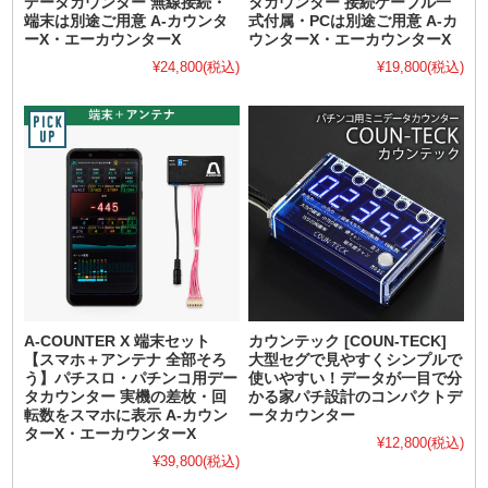
データカウンター 無線接続・
タカウンター 接続ケーブル一
端末は別途ご用意 A-カウンタ
式付属・PCは別途ご用意 A-カ
ーX・エーカウンターX
ウンターX・エーカウンターX
¥24,800
(税込)
¥19,800
(税込)
A-COUNTER X 端末セット
カウンテック [COUN-TECK]
【スマホ＋アンテナ 全部そろ
大型セグで見やすくシンプルで
う】パチスロ・パチンコ用デー
使いやすい！データが一目で分
タカウンター 実機の差枚・回
かる家パチ設計のコンパクトデ
転数をスマホに表示 A-カウン
ータカウンター
ターX・エーカウンターX
¥12,800
(税込)
¥39,800
(税込)