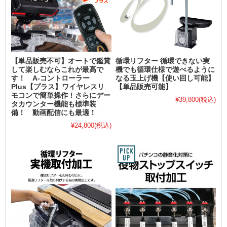
【単品販売不可】オートで鑑賞
循環リフター 循環できない実
して楽しむならこれが最高で
機でも循環仕様で遊べるように
す！ A-コントローラー
なる玉上げ機【使い回し可能】
Plus【プラス】ワイヤレスリ
【単品販売可能】
モコンで簡単操作！さらにデー
¥39,800
(税込)
タカウンター機能も標準装
備！ 動画配信にも最適！
¥24,800
(税込)