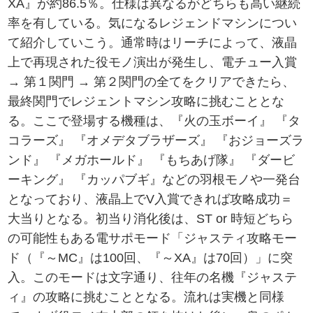
XA』が約86.5％。仕様は異なるがどちらも高い継続
率を有している。気になるレジェンドマシンについ
て紹介していこう。通常時はリーチによって、液晶
上で再現された役モノ演出が発生し、電チュー入賞
→ 第１関門 → 第２関門の全てをクリアできたら、
最終関門でレジェントマシン攻略に挑むこととな
る。ここで登場する機種は、『火の玉ボーイ』 『タ
コラーズ』 『オメデタブラザーズ』 『おジョーズラ
ンド』 『メガホールド』 『もちあげ隊』 『ダービ
ーキング』 『カッパブギ』などの羽根モノや一発台
となっており、液晶上でV入賞できれば攻略成功＝
大当りとなる。初当り消化後は、ST or 時短どちら
の可能性もある電サポモード「ジャスティ攻略モー
ド（『～MC』は100回、『～XA』は70回）」に突
入。このモードは文字通り、往年の名機『ジャステ
ィ』の攻略に挑むこととなる。流れは実機と同様