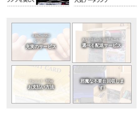
A-PACHINKO
あなたはどっち?
分割?丸ごと?
ならではの
選べる
配送サービス
充実のサービス
邪魔な不要台
回収しま
クレジット・RPay
お支払い方法
す!