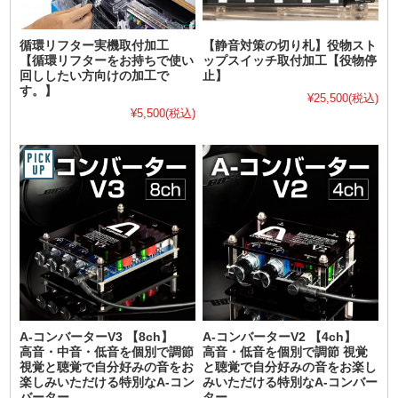
循環リフター実機取付加工
【静音対策の切り札】役物スト
【循環リフターをお持ちで使い
ップスイッチ取付加工【役物停
回ししたい方向けの加工で
止】
す。】
¥25,500
(税込)
¥5,500
(税込)
A-コンバーターV3 【8ch】
A-コンバーターV2 【4ch】
高音・中音・低音を個別で調節
高音・低音を個別で調節 視覚
視覚と聴覚で自分好みの音をお
と聴覚で自分好みの音をお楽し
楽しみいただける特別なA-コン
みいただける特別なA-コンバー
バーター
ター