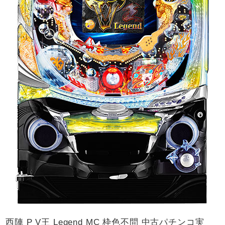
西陣 P V王 Legend MC 枠色不問 中古パチンコ実