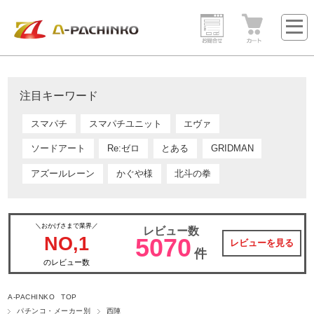
注目キーワード
スマパチ
スマパチユニット
エヴァ
ソードアート
Re:ゼロ
とある
GRIDMAN
アズールレーン
かぐや様
北斗の拳
＼おかげさまで業界／
レビュー数
NO,1
5070
レビューを見る
件
のレビュー数
A-PACHINKO TOP
パチンコ・メーカー別
西陣