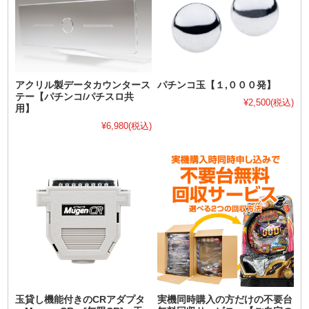
アクリル製データカウンタース
パチンコ玉【１,０００発】
テー【パチンコ/パチスロ共
¥2,500
(税込)
用】
¥6,980
(税込)
玉貸し機能付きのCRアダプタ
実機同時購入の方だけの不要台