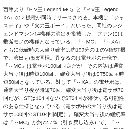
西陣より『P V王 Legend MC』と『P V王 Legend
XA』の２機種が同時リリースされる。本機は『ジャ
スティ』や『火の玉ボーイ』といった、同社のレジ
ェンドマシン14機種の演出を搭載した、ファンには
垂涎モノの機種となっている。『～MC』 『～XA』
ともに低確時の大当り確率は約199分の１のV確ST機
で、演出もほぼ同様。異なるのは電サポの仕様で、
『～MC』は電サポ100回固定だが、その内訳は通常
大当り後は時短100回 、確変大当り後はST50回＋時
短50回となっている。対して『～XA』の電サポは、
通常大当り後が時短70回、確変大当り後は電サポ70
回だが、STは104回なのでST34回が潜伏する可能性
のある仕様となっている（電サポ中の大当り後は電
サポ100回のST104回固定）。確変大当り後の継続率
は『～MC』が約72.7％（引き戻し込み）で、『～