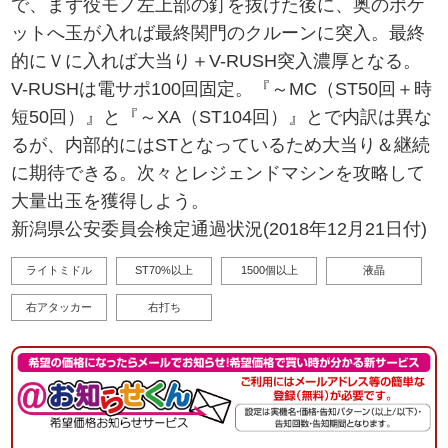
で、まず役モノ左上部の釘を抜けた後に、奥のポケ
ットへ玉が入れば最終関門のクルーンに突入。最終
的にＶに入れば大当り＋V-RUSH突入濃厚となる。
V-RUSHは電サポ100回固定。『～MC（ST50回＋時
短50回）』と『～XA（ST104回）』とで内訳は異な
るが、内部的にはSTとなっているため大当り＆継続
に期待できる。次々とレジェンドマシンを攻略して
大量出玉を獲得しよう。
新潟県公安委員会検定通過状況(2018年12月21日付)
ライトミドル
ST70%以上
1500個以上
液晶
右アタッカー
右打ち