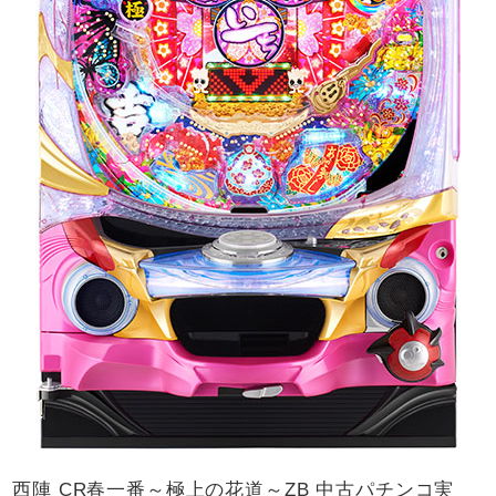
西陣 CR春一番～極上の花道～ZB 中古パチンコ実