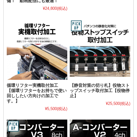
備！ 動画配信にも最適！
¥24,800
(税込)
循環リフター実機取付加工
【静音対策の切り札】役物スト
【循環リフターをお持ちで使い
ップスイッチ取付加工【役物停
回ししたい方向けの加工で
止】
す。】
¥25,500
(税込)
¥5,500
(税込)