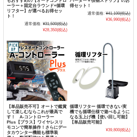
もおすすめの【オートコントロ
バーター＋役物ストップ】のお
ーラー＋固定台ラウンド+循環
得セット！
リフター】が選べるお得セッ
通常価格:
¥41,100
(税込)
ト！
¥36,990
(税込)
通常価格:
¥31,500
(税込)
¥28,350
(税込)
【単品販売不可】オートで鑑賞
循環リフター 循環できない実
して楽しむならこれが最高で
機でも循環仕様で遊べるように
す！ A-コントローラー
なる玉上げ機【使い回し可能】
Plus【プラス】ワイヤレスリ
【単品販売可能】
モコンで簡単操作！さらにデー
¥39,800
(税込)
タカウンター機能も標準装