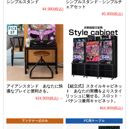
シンプルスタンド
シンプルスタンド・シンプルチ
ェアセット
¥4,980
(税込)
¥5,800
(税込)
アイアンスタンド あなたに快
【組立式】スタイルキャビネッ
適なプレイと便利さを。
ト あなたの実機をよりスタイ
リッシュに魅せる。スロット・
¥24,800
(税込)
～
パチンコ兼用キャビネット。
¥64,800
(税込)