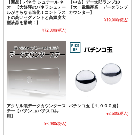
【新品】パネラ シュテール ネ
【中古】デー太郎ランプ10
オ 【大好評のパネラシュテー
【大一電機産業 データランプ
ルがさらなる進化！コントラス
カウンター】
トの高いセグメントと高輝度大
¥19,900
(税込)
型液晶を搭載！】
¥72,000
(税込)
アクリル製データカウンタース
パチンコ玉【１,０００発】
テー【パチンコ/パチスロ共
¥2,500
(税込)
用】
¥6,980
(税込)