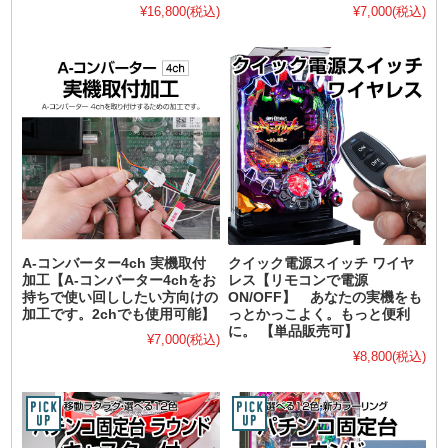
¥16,800
(税込)
¥7,000
(税込)
A-コンバーター4ch 実機取付
クイック電源スイッチ ワイヤ
加工【A-コンバーター4chをお
レス【リモコンで電源
持ちで使い回ししたい方向けの
ON/OFF】 あなたの実機をも
加工です。2chでも使用可能】
っとかっこよく。もっと便利
に。 【単品販売可】
¥7,000
(税込)
¥8,800
(税込)