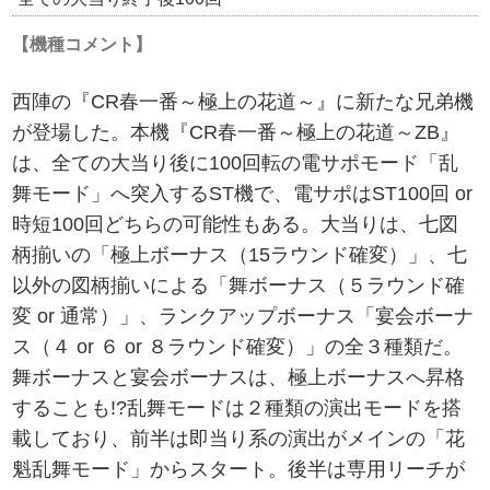
【機種コメント】
西陣の『CR春一番～極上の花道～』に新たな兄弟機
が登場した。本機『CR春一番～極上の花道～ZB』
は、全ての大当り後に100回転の電サポモード「乱
舞モード」へ突入するST機で、電サポはST100回 or
時短100回どちらの可能性もある。大当りは、七図
柄揃いの「極上ボーナス（15ラウンド確変）」、七
以外の図柄揃いによる「舞ボーナス（５ラウンド確
変 or 通常）」、ランクアップボーナス「宴会ボーナ
ス（４ or ６ or ８ラウンド確変）」の全３種類だ。
舞ボーナスと宴会ボーナスは、極上ボーナスへ昇格
することも!?乱舞モードは２種類の演出モードを搭
載しており、前半は即当り系の演出がメインの「花
魁乱舞モード」からスタート。後半は専用リーチが