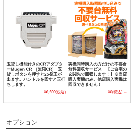
玉貸し機能付きのCRアダプタ
実機同時購入の方だけの不要台
ーMugen CR [無限CR] 玉
無料回収サービス 【ご自宅の
貸しボタンを押すと25発玉が
玄関先で回収します！】※当店
出ます。ハンドルを回すと玉打
購入実機のみ。他店購入実機は
ちします。
回収できません！
¥6,500
(税込)
¥0
(税込)
～
オプション