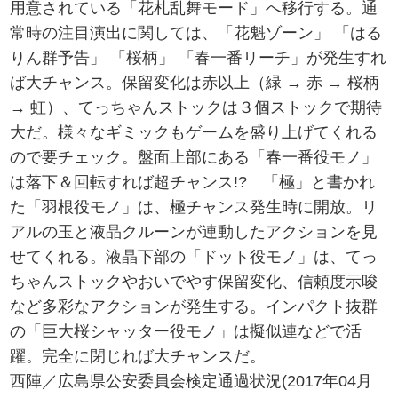
用意されている「花札乱舞モード」へ移行する。通
常時の注目演出に関しては、「花魁ゾーン」 「はる
りん群予告」 「桜柄」 「春一番リーチ」が発生すれ
ば大チャンス。保留変化は赤以上（緑 → 赤 → 桜柄
→ 虹）、てっちゃんストックは３個ストックで期待
大だ。様々なギミックもゲームを盛り上げてくれる
ので要チェック。盤面上部にある「春一番役モノ」
は落下＆回転すれば超チャンス!? 「極」と書かれ
た「羽根役モノ」は、極チャンス発生時に開放。リ
アルの玉と液晶クルーンが連動したアクションを見
せてくれる。液晶下部の「ドット役モノ」は、てっ
ちゃんストックやおいでやす保留変化、信頼度示唆
など多彩なアクションが発生する。インパクト抜群
の「巨大桜シャッター役モノ」は擬似連などで活
躍。完全に閉じれば大チャンスだ。
西陣／広島県公安委員会検定通過状況(2017年04月