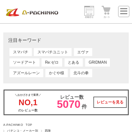
注目キーワード
スマパチ
スマパチユニット
エヴァ
ソードアート
Re:ゼロ
とある
GRIDMAN
アズールレーン
かぐや様
北斗の拳
＼おかげさまで業界／
レビュー数
NO,1
5070
レビューを見る
件
のレビュー数
A-PACHINKO TOP
パチンコ・メーカー別
西陣