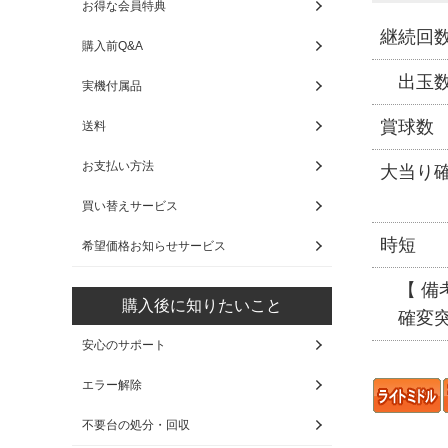
お得な会員特典
継続回
購入前Q&A
出玉
実機付属品
賞球数
送料
お支払い方法
大当り
買い替えサービス
時短
希望価格お知らせサービス
【 備考
購入後に知りたいこと
確変突入
安心のサポート
エラー解除
不要台の処分・回収