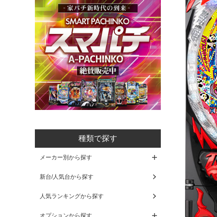
種類で探す
メーカー別から探す
新台/人気台から探す
人気ランキングから探す
オプションから探す