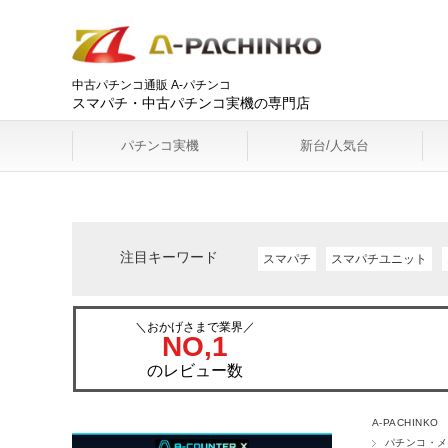
中古パチンコ通販 A-パチンコ
スマパチ・中古パチンコ実機の専門店
パチンコ実機
新台/人気台
注目キーワード
スマパチ
スマパチユニット
＼おかげさまで業界／
NO,1
のレビュー数
A-PACHINKO
パチンコ・メ