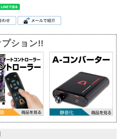
プション!!
】