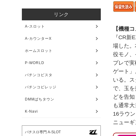
リンク
A-スロット
【機種コ
『CR新
A-カウンターX
場した。
ホームスロット
役モノ、
プレで実
P-WORLD
ゲート」
パチンコビスタ
いる。ス
パチンコビレッジ
で、玉を
どを告知
DMMぱちタウン
も通常大
K-Navi
16ラウ
ニューギ
パチスロ専門 A-SLOT