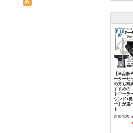
【単品販
ーターセ
の方も熟
すすめの
トローラ
ウンド+
ー】が選
ト！
通常価格: