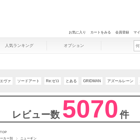
お気に入り
カートをみる
会員登録
マ
人気ランキング
オプション
エヴァ
ソードアート
Re:ゼロ
とある
GRIDMAN
アズールレーン
5070
レビュー数
件
 TOP
ーカー別
ニューギン