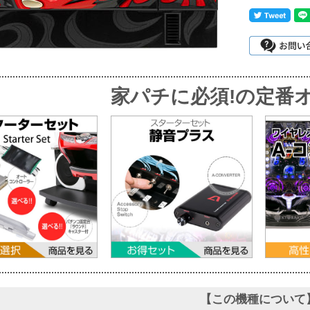
家パチに必須!
の定番オ
【この機種について