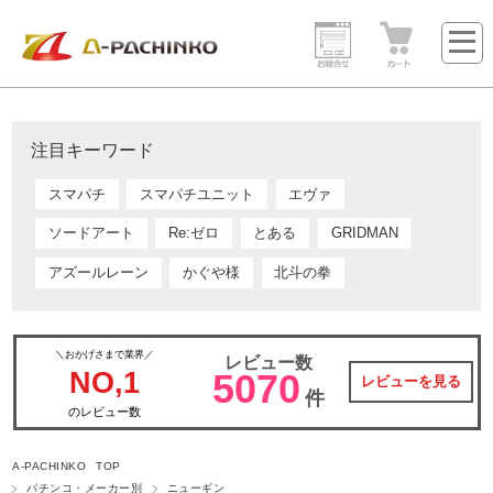
注目キーワード
スマパチ
スマパチユニット
エヴァ
ソードアート
Re:ゼロ
とある
GRIDMAN
アズールレーン
かぐや様
北斗の拳
＼おかげさまで業界／
レビュー数
NO,1
5070
レビューを見る
件
のレビュー数
A-PACHINKO TOP
パチンコ・メーカー別
ニューギン