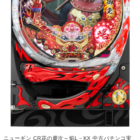
ニューギン CR花の慶次～焔L－KX 中古パチンコ実