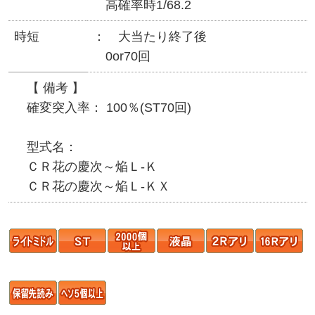
高確率時1/68.2
時短
大当たり終了後
0or70回
【 備考 】
確変突入率： 100％(ST70回)
型式名：
ＣＲ花の慶次～焔Ｌ‐Ｋ
ＣＲ花の慶次～焔Ｌ‐ＫＸ