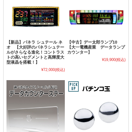
【新品】パネラ シュテール ネ
【中古】デー太郎ランプ10
オ 【大好評のパネラシュテー
【大一電機産業 データランプ
ルがさらなる進化！コントラス
カウンター】
トの高いセグメントと高輝度大
¥19,900
(税込)
型液晶を搭載！】
¥72,000
(税込)