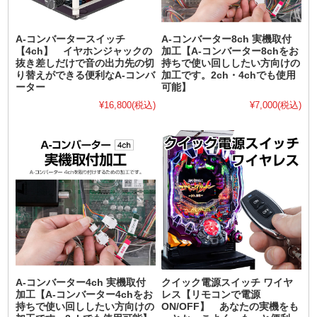
A-コンバータースイッチ
A-コンバーター8ch 実機取付
【4ch】 イヤホンジャックの
加工【A-コンバーター8chをお
抜き差しだけで音の出力先の切
持ちで使い回ししたい方向けの
り替えができる便利なA-コンバ
加工です。2ch・4chでも使用
ーター
可能】
¥16,800
(税込)
¥7,000
(税込)
A-コンバーター4ch 実機取付
クイック電源スイッチ ワイヤ
加工【A-コンバーター4chをお
レス【リモコンで電源
持ちで使い回ししたい方向けの
ON/OFF】 あなたの実機をも