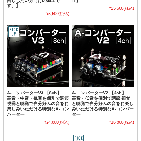
回ししたい方向けの加工で
止】
す。】
¥25,500
(税込)
¥5,500
(税込)
A-コンバーターV3 【8ch】
A-コンバーターV2 【4ch】
高音・中音・低音を個別で調節
高音・低音を個別で調節 視覚
視覚と聴覚で自分好みの音をお
と聴覚で自分好みの音をお楽し
楽しみいただける特別なA-コン
みいただける特別なA-コンバー
バーター
ター
¥24,800
(税込)
¥16,800
(税込)