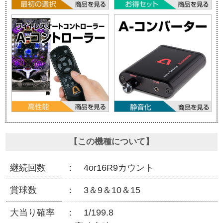
【この機種について】
継続回数
4or16R9カウント
賞球数
3＆9＆10＆15
大当り確率
1/199.8