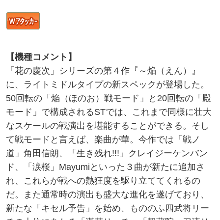
【機種コメント】
「花の慶次」シリーズの第４作『～焔（えん）』
に、ライトミドルタイプの新スペックが登場した。
50回転の「焔（ほのお）戦モード」と20回転の「殿
モード」で構成されるSTでは、これまで同様に壮大
なスケールの戦演出を堪能することができる。そし
て戦モードと言えば、楽曲が華。今作では「戦ノ
道」角田信朗、「生き残れ!!!」クレイジーケンバン
ド、「涙桜」Mayumiといった３曲が新たに追加さ
れ、これらが戦への熱狂度を駆り立ててくれるの
だ。また通常時の演出も盛大な進化を遂げており、
新たな「キセル予告」を始め、もののふ四武将リー