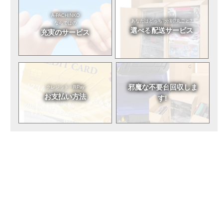
A-PACHINKO
あなたはどっち?
分割?丸ごと?
ならではの
選べる
配送サービス
充実のサービス
邪魔な不要台
回収しま
クレジット・RPay
お支払い方法
す!