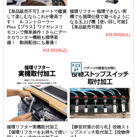
【単品販売不可】オートで鑑賞
循環リフター 循環できない実
して楽しむならこれが最高で
機でも循環仕様で遊べるように
す！ A-コントローラー
なる玉上げ機【使い回し可能】
Plus【プラス】ワイヤレスリ
【単品販売可能】
モコンで簡単操作！さらにデー
¥39,800
(税込)
タカウンター機能も標準装
備！ 動画配信にも最適！
¥24,800
(税込)
循環リフター実機取付加工
【静音対策の切り札】役物スト
【循環リフターをお持ちで使い
ップスイッチ取付加工【役物停