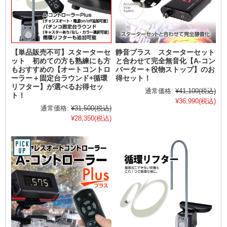
【単品販売不可】スターターセ
静音プラス スターターセット
ット 初めての方も熟練にも方
と合わせて完全無音化【A-コン
もおすすめの【オートコントロ
バーター＋役物ストップ】のお
ーラー＋固定台ラウンド+循環
得セット！
リフター】が選べるお得セッ
通常価格:
¥41,100
(税込)
ト！
¥36,990
(税込)
通常価格:
¥31,500
(税込)
¥28,350
(税込)