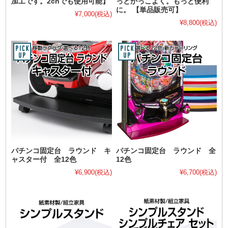
加工です。2chでも使用可能】
っとかっこよく。もっと便利
に。 【単品販売可】
¥7,000
(税込)
¥8,800
(税込)
パチンコ固定台 ラウンド キ
パチンコ固定台 ラウンド 全
ャスター付 全12色
12色
¥6,900
(税込)
¥6,700
(税込)