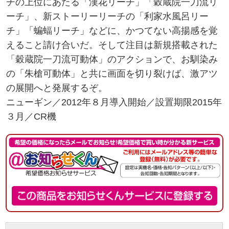
チの上位にあたる「漢花リーチ」「穀蔵院一刀流リ
ーチ」、新ストーリーリーチの「利家水風呂リー
チ」「蝙蝠リーチ」などに、かつてない高揚感を覚
えること請け合いだ。そして注目は新規搭載された
「穀蔵院一刀流可動体」のアクションで、お馴染み
の「朱槍可動体」と共に画面を切り裂けば、激アツ
の展開へと発展するぞ。
ニューギン／2012年８月導入開始／設置期限2015年
３月／CR機