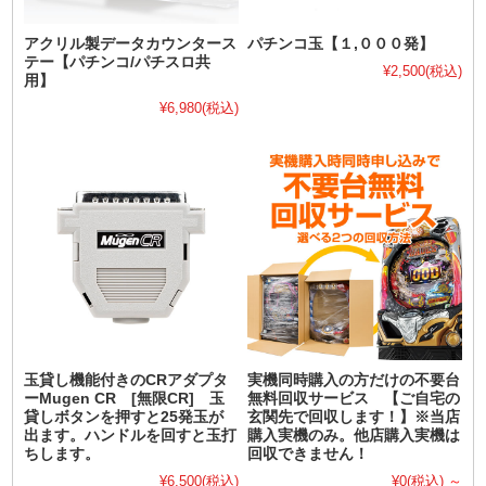
アクリル製データカウンタース
パチンコ玉【１,０００発】
テー【パチンコ/パチスロ共
¥2,500
(税込)
用】
¥6,980
(税込)
玉貸し機能付きのCRアダプタ
実機同時購入の方だけの不要台
ーMugen CR [無限CR] 玉
無料回収サービス 【ご自宅の
貸しボタンを押すと25発玉が
玄関先で回収します！】※当店
出ます。ハンドルを回すと玉打
購入実機のみ。他店購入実機は
ちします。
回収できません！
¥6,500
(税込)
¥0
(税込)
～