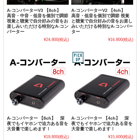
A-コンバーターV3 【8ch】
A-コンバーターV2 【4ch】
高音・中音・低音を個別で調節
高音・低音を個別で調節 視覚
視覚と聴覚で自分好みの音をお
と聴覚で自分好みの音をお楽し
楽しみいただける特別なA-コン
みいただける特別なA-コンバー
バーター
ター
¥24,800
(税込)
¥16,800
(税込)
A-コンバーター 【8ch】 深
A-コンバーター 【4ch】 深
夜でもイヤホンで迫力ある音を
夜でもイヤホンで迫力ある音を
大音量で楽しめます！
大音量で楽しめます！
¥19,800
(税込)
¥15,600
(税込)