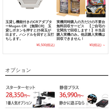
玉貸し機能付きのCRアダプタ
実機同時購入の方だけの不要台
ーMugen CR [無限CR] 玉
無料回収サービス 【ご自宅の
貸しボタンを押すと25発玉が
玄関先で回収します！】※当店
出ます。ハンドルを回すと玉打
購入実機のみ。他店購入実機は
ちします。
回収できません！
¥6,500
(税込)
¥0
(税込)
～
オプション