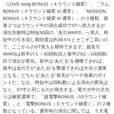
「LOVE song BONUS（４ラウンド確変）」 「ラム
BONUS（４ラウンド確変 or 通常）」 「MISSION
BONUS（４ラウンド確変 or 通常）」の３種類。後
者２つはラウンド中の演出成功でSTへ突入するが、
演出失敗時は時短50回の「友引WARS」へ突入。時
短中の引き戻し期待度は約39.5％とそこそこ高いの
で、ここからのST突入も期待できるぞ。超友引
WARSは前半の１～50回転目と後半の51～100回転
目で演出が変化。前半は“あたる”を捕獲できれば、
後半は女の子が“あたる”を撃退できれば大当り濃厚
となる。どちらも“あたる”発見がリーチ発展のポイ
ントだ。なお、時短中は回転数による演出の変化は
なく、ST中と同じものが発生する。電サポ中の大当
りは確変濃厚で、「超電撃BONUS（10ラウンド確
変）」と「電撃BONUS（５ラウンド確変）」の２種
類となっている。通常時の演出に関しては、５大電