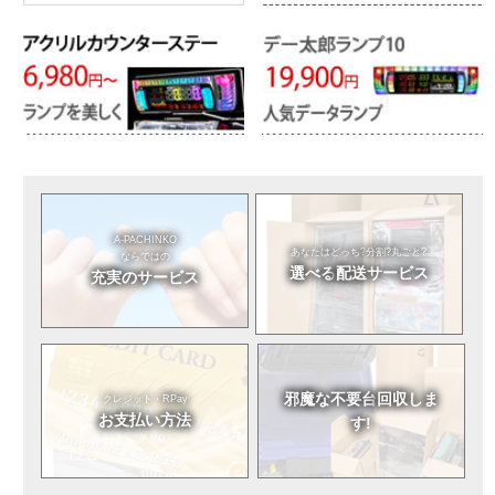
A-PACHINKO
あなたはどっち?
分割?丸ごと?
ならではの
選べる
配送サービス
充実のサービス
邪魔な不要台
回収しま
クレジット・RPay
お支払い方法
す!