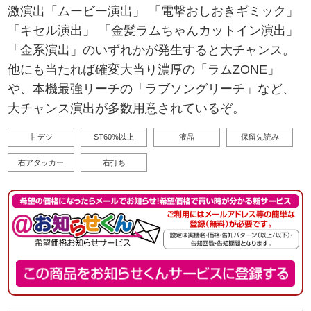
激演出「ムービー演出」 「電撃おしおきギミック」
「キセル演出」 「金髪ラムちゃんカットイン演出」
「金系演出」のいずれかが発生すると大チャンス。
他にも当たれば確変大当り濃厚の「ラムZONE」
や、本機最強リーチの「ラブソングリーチ」など、
大チャンス演出が多数用意されているぞ。
甘デジ
ST60%以上
液晶
保留先読み
右アタッカー
右打ち