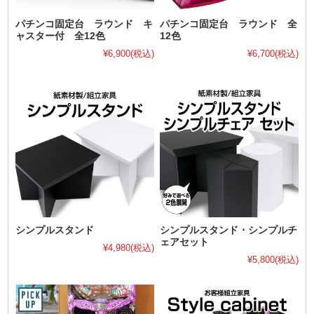
パチンコ固定台 ラウンド キ
パチンコ固定台 ラウンド 全
ャスター付 全12色
12色
¥6,900
(税込)
¥6,700
(税込)
シンプルスタンド
シンプルスタンド・シンプルチ
ェアセット
¥4,980
(税込)
¥5,800
(税込)