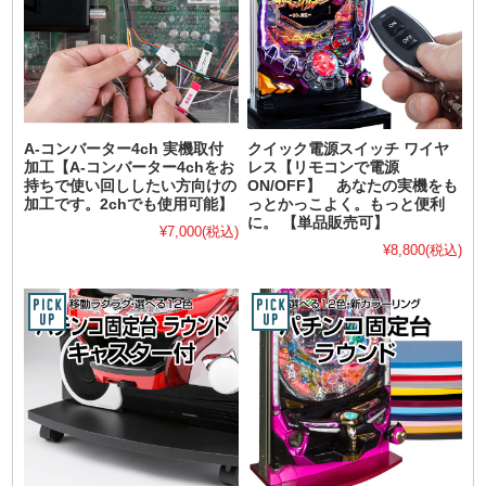
A-コンバーター4ch 実機取付
クイック電源スイッチ ワイヤ
加工【A-コンバーター4chをお
レス【リモコンで電源
持ちで使い回ししたい方向けの
ON/OFF】 あなたの実機をも
加工です。2chでも使用可能】
っとかっこよく。もっと便利
に。 【単品販売可】
¥7,000
(税込)
¥8,800
(税込)