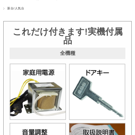
新台/人気台
これだけ付きます!実機付属
品
全機種