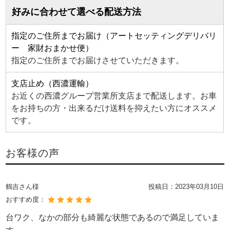
好みに合わせて選べる配送方法
指定のご住所までお届け（アートセッティングデリバリ
ー 家財おまかせ便）
指定のご住所までお届けさせていただきます。
支店止め（西濃運輸）
お近くの西濃グループ営業所支店まで配送します。お車
をお持ちの方・出来るだけ送料を抑えたい方にオススメ
です。
お客様の声
鶴吉さん様
投稿日：
2023年03月10日
おすすめ度：
台ワク、なかの部分も綺麗な状態であるので満足していま