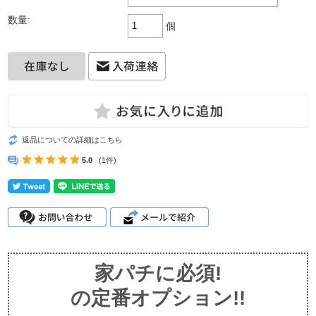
数量:
個
返品についての詳細はこちら
5.0
(1件)
家パチに必須!
の定番オプション!!