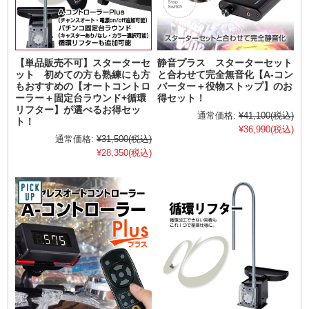
【単品販売不可】スターターセ
静音プラス スターターセット
ット 初めての方も熟練にも方
と合わせて完全無音化【A-コン
もおすすめの【オートコントロ
バーター＋役物ストップ】のお
ーラー＋固定台ラウンド+循環
得セット！
リフター】が選べるお得セッ
通常価格:
¥41,100
(税込)
ト！
¥36,990
(税込)
通常価格:
¥31,500
(税込)
¥28,350
(税込)