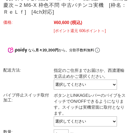
慶次～2 M6-X 枠色不問 中古パチンコ実機 [枠名：
ＲｅＬｆ] [4ch対応]
¥60,600
(税込)
価格:
[ポイント還元 606ポイント～]
なら
月々20,200円
から。分割手数料無料
配送方法:
指定のご住所までお届けか、西濃運輸
支店止めかご選択ください。
バイブ停止スイッチ取付
ボタンとLINKAGEレバーのバイブをス
加工:
イッチでON/OFFできるようになりま
す。スイッチは実機背面に取付となり
ます。
数量: