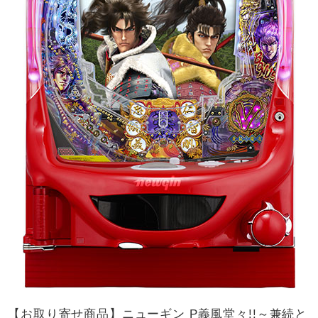
【お取り寄せ商品】ニューギン P義風堂々!!～兼続と