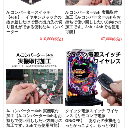
A-コンバータースイッチ
A-コンバーター8ch 実機取付
【4ch】 イヤホンジャックの
加工【A-コンバーター8chをお
抜き差しだけで音の出力先の切
持ちで使い回ししたい方向けの
り替えができる便利なA-コンバ
加工です。2ch・4chでも使用
ーター
可能】
¥16,800
(税込)
¥7,000
(税込)
A-コンバーター4ch 実機取付
クイック電源スイッチ ワイヤ
加工【A-コンバーター4chをお
レス【リモコンで電源
持ちで使い回ししたい方向けの
ON/OFF】 あなたの実機をも
加工です。2chでも使用可能】
っとかっこよく。もっと便利