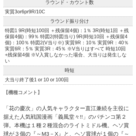
ラウンド・カウント数
実質3or6pr9R/10C
ラウンド振り分け
特図1 9R(時短100回 ＋残保留4個)：1％ 3R(時短1回 ＋残
保留4個)：99％ 特図2(特図当り) 9R(時短10回 ＋残保留4
個)：100％ 特図2(V当り※) 実質9R：10％ 実質9R：40％
実質6R：5％ 実質3R：45％ ※V当りはすべて 時短10回
+残保留4個 ※V入賞しなかった場合、大当りは発生しな
い
時短
大当り終了後1 or 10 or 100回
【機種コメント】
「花の慶次」の人気キャラクター直江兼続を主役に
据えた人気戦国漫画「義風堂々!!」のパチンコ第２
弾。本機は１種２種混合のライトミドル機。ヘソ賞
球が３個の『～M3－X』と、ヘソ賞球が１個の『～