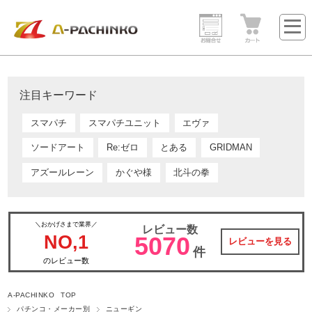
注目キーワード
スマパチ
スマパチユニット
エヴァ
ソードアート
Re:ゼロ
とある
GRIDMAN
アズールレーン
かぐや様
北斗の拳
＼おかげさまで業界／
レビュー数
NO,1
5070
レビューを見る
件
のレビュー数
A-PACHINKO TOP
パチンコ・メーカー別
ニューギン