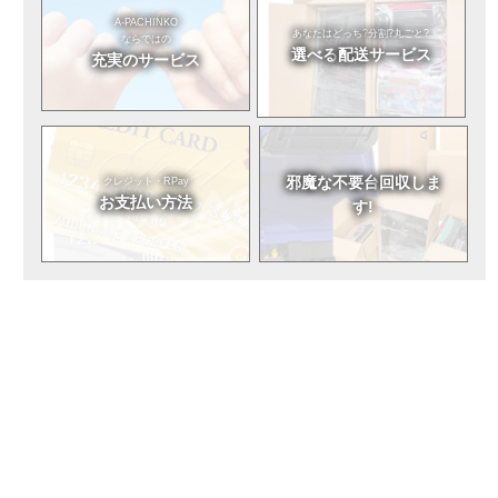
A-PACHINKO
あなたはどっち?
分割?丸ごと?
ならではの
選べる
配送サービス
充実のサービス
邪魔な不要台
回収しま
クレジット・RPay
お支払い方法
す!