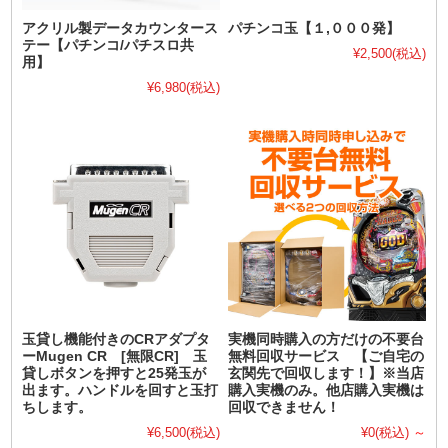
アクリル製データカウンタース
パチンコ玉【１,０００発】
テー【パチンコ/パチスロ共
¥2,500
(税込)
用】
¥6,980
(税込)
玉貸し機能付きのCRアダプタ
実機同時購入の方だけの不要台
ーMugen CR [無限CR] 玉
無料回収サービス 【ご自宅の
貸しボタンを押すと25発玉が
玄関先で回収します！】※当店
出ます。ハンドルを回すと玉打
購入実機のみ。他店購入実機は
ちします。
回収できません！
¥6,500
(税込)
¥0
(税込)
～