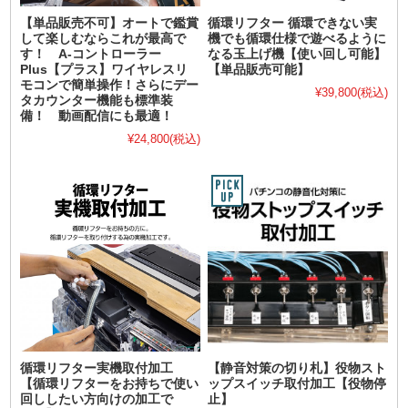
【単品販売不可】オートで鑑賞
循環リフター 循環できない実
して楽しむならこれが最高で
機でも循環仕様で遊べるように
す！ A-コントローラー
なる玉上げ機【使い回し可能】
Plus【プラス】ワイヤレスリ
【単品販売可能】
モコンで簡単操作！さらにデー
¥39,800
(税込)
タカウンター機能も標準装
備！ 動画配信にも最適！
¥24,800
(税込)
循環リフター実機取付加工
【静音対策の切り札】役物スト
【循環リフターをお持ちで使い
ップスイッチ取付加工【役物停
回ししたい方向けの加工で
止】