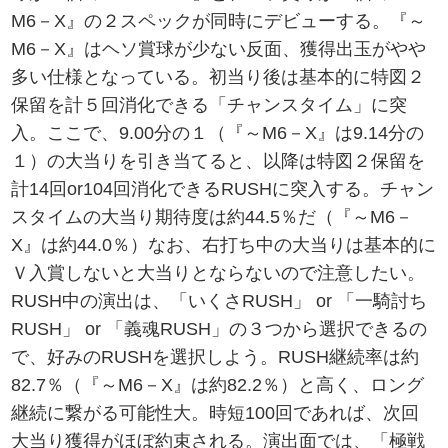
M6－X』の２スペックが同時にデビューする。『～
M6－X』はヘソ賞球が少ない反面、獲得出玉がやや
多い仕様となっている。初当り後は基本的に特図２
保留を計５回消化できる「チャンスタイム」に突
入。ここで、9.00分の１（『～M6－X』は9.14分の
１）の大当りを引き当てると、以降は特図２保留を
計14回or104回消化できるRUSHに突入する。チャン
スタイムの大当り期待度は約44.5％だ（『～M6－
X』は約44.0％）なお、右打ち中の大当りは基本的に
Ｖ入賞しないと大当りとならないので注意したい。
RUSH中の演出は、「いくさRUSH」 or 「一騎討ち
RUSH」 or 「義魂RUSH」の３つから選択できるの
で、好みのRUSHを選択しよう。RUSH継続率は約
82.7％（『～M6－X』は約82.2％）と高く、ロング
継続に繋がる可能性大。時短100回であれば、次回
大当り獲得がほぼ約束される。演出面では、「極戦