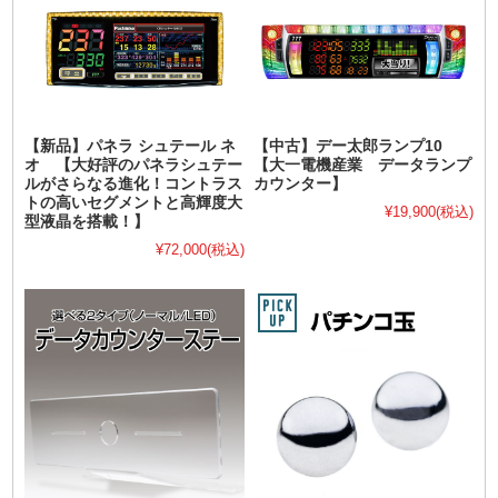
【新品】パネラ シュテール ネ
【中古】デー太郎ランプ10
オ 【大好評のパネラシュテー
【大一電機産業 データランプ
ルがさらなる進化！コントラス
カウンター】
トの高いセグメントと高輝度大
¥19,900
(税込)
型液晶を搭載！】
¥72,000
(税込)