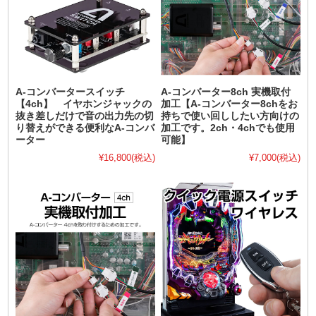
A-コンバータースイッチ
A-コンバーター8ch 実機取付
【4ch】 イヤホンジャックの
加工【A-コンバーター8chをお
抜き差しだけで音の出力先の切
持ちで使い回ししたい方向けの
り替えができる便利なA-コンバ
加工です。2ch・4chでも使用
ーター
可能】
¥16,800
(税込)
¥7,000
(税込)