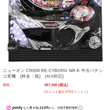
ニューギン CR009 RE:CYBORG NR-K 中古パチン
コ実機 [枠名：暁] [4ch対応]
¥67,000
(税込)
価格:
[ポイント還元 670ポイント～]
なら
月々22,333円
から。分割手数料無料