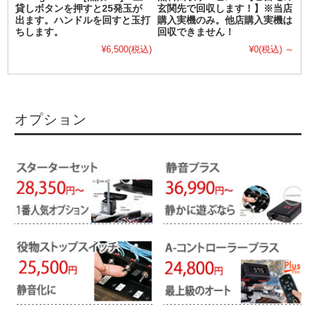
貸しボタンを押すと25発玉が
玄関先で回収します！】※当店
出ます。ハンドルを回すと玉打
購入実機のみ。他店購入実機は
ちします。
回収できません！
¥6,500
(税込)
¥0
(税込)
～
オプション