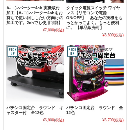
A-コンバーター4ch 実機取付
クイック電源スイッチ ワイヤ
加工【A-コンバーター4chをお
レス【リモコンで電源
持ちで使い回ししたい方向けの
ON/OFF】 あなたの実機をも
加工です。2chでも使用可能】
っとかっこよく。もっと便利
に。 【単品販売可】
¥7,000
(税込)
¥8,800
(税込)
パチンコ固定台 ラウンド キ
パチンコ固定台 ラウンド 全
ャスター付 全12色
12色
¥6,900
(税込)
¥6,700
(税込)