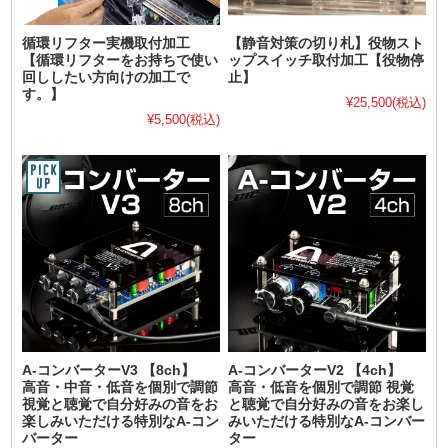
循環リフター実機取付加工
【静音対策の切り札】役物スト
【循環リフターをお持ちで使い
ップスイッチ取付加工【役物停
回ししたい方向けの加工で
止】
す。】
¥25,500
(税込)
¥5,500
(税込)
A-コンバーターV3 【8ch】
A-コンバーターV2 【4ch】
高音・中音・低音を個別で調節
高音・低音を個別で調節 視覚
視覚と聴覚で自分好みの音をお
と聴覚で自分好みの音をお楽し
楽しみいただける特別なA-コン
みいただける特別なA-コンバー
バーター
ター