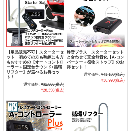
【単品販売不可】スターターセ
静音プラス スターターセット
ット 初めての方も熟練にも方
と合わせて完全無音化【A-コン
もおすすめの【オートコントロ
バーター＋役物ストップ】のお
ーラー＋固定台ラウンド+循環
得セット！
リフター】が選べるお得セッ
通常価格:
¥41,100
(税込)
ト！
¥36,990
(税込)
通常価格:
¥31,500
(税込)
¥28,350
(税込)