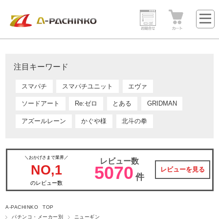
注目キーワード
スマパチ
スマパチユニット
エヴァ
ソードアート
Re:ゼロ
とある
GRIDMAN
アズールレーン
かぐや様
北斗の拳
＼おかげさまで業界／
レビュー数
NO,1
5070
レビューを見る
件
のレビュー数
A-PACHINKO TOP
パチンコ・メーカー別
ニューギン