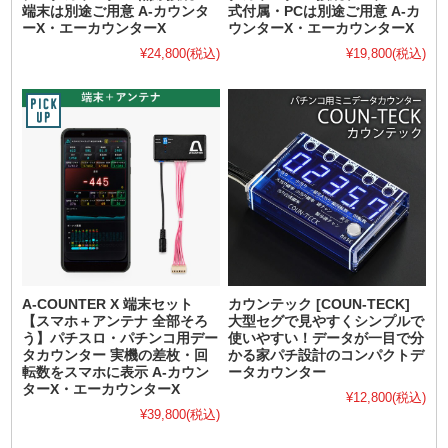
端末は別途ご用意 A-カウンタ
式付属・PCは別途ご用意 A-カ
ーX・エーカウンターX
ウンターX・エーカウンターX
¥24,800
(税込)
¥19,800
(税込)
A-COUNTER X 端末セット
カウンテック [COUN-TECK]
【スマホ＋アンテナ 全部そろ
大型セグで見やすくシンプルで
う】パチスロ・パチンコ用デー
使いやすい！データが一目で分
タカウンター 実機の差枚・回
かる家パチ設計のコンパクトデ
転数をスマホに表示 A-カウン
ータカウンター
ターX・エーカウンターX
¥12,800
(税込)
¥39,800
(税込)