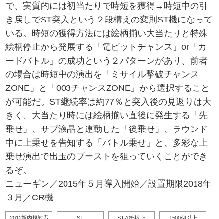
で、実質的には初当たりで時短を獲得→時短中の引
き戻しでST突入という２段構えの変則ST機になって
いる。時短の獲得方法には絵柄揃い大当たりと特殊
絵柄停止から発展する「電ビットチャンス」or「カ
ードバトル」の成功という２パターンがあり、前者
の場合は時短中の演出を「ミサイル撃破チャンス
ZONE」と「003チャンスZONE」から選択すること
が可能だ。ST継続率は約77％と突入後の見返りは大
きく、大当たり時には絵柄揃い直後に発生する「先
乗せ」、サブ液晶と連動した「後乗せ」、ラウンド
中に上乗せを告知する「バトル乗せ」と、多彩な上
乗せ演出で出玉のブーストを狙っていくことができ
るぞ。
ニューギン／2015年５月導入開始／設置期限2018年
３月／CR機
2012新内規対応
ST
ST70%以上
1500個以上