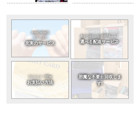
A-PACHINKO
あなたはどっち?
分割?丸ごと?
ならではの
選べる
配送サービス
充実のサービス
邪魔な不要台
回収しま
クレジット・RPay
お支払い方法
す!