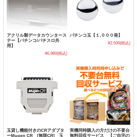
アクリル製データカウンタース
パチンコ玉【１,０００発】
テー【パチンコ/パチスロ共
¥2,500
(税込)
用】
¥6,980
(税込)
玉貸し機能付きのCRアダプタ
実機同時購入の方だけの不要台
ーMugen CR [無限CR] 玉
無料回収サービス 【ご自宅の