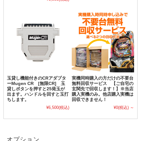
玉貸し機能付きのCRアダプタ
実機同時購入の方だけの不要台
ーMugen CR [無限CR] 玉
無料回収サービス 【ご自宅の
貸しボタンを押すと25発玉が
玄関先で回収します！】※当店
出ます。ハンドルを回すと玉打
購入実機のみ。他店購入実機は
ちします。
回収できません！
¥6,500
(税込)
¥0
(税込)
～
オプション