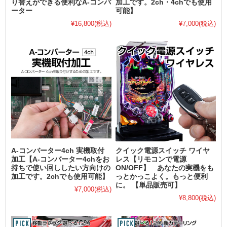
り替えができる便利なA-コンバ
加工です。2ch・4chでも使用
ーター
可能】
¥16,800
(税込)
¥7,000
(税込)
A-コンバーター4ch 実機取付
クイック電源スイッチ ワイヤ
加工【A-コンバーター4chをお
レス【リモコンで電源
持ちで使い回ししたい方向けの
ON/OFF】 あなたの実機をも
加工です。2chでも使用可能】
っとかっこよく。もっと便利
に。 【単品販売可】
¥7,000
(税込)
¥8,800
(税込)