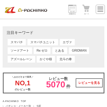
注目キーワード
スマパチ
スマパチユニット
エヴァ
ソードアート
Re:ゼロ
とある
GRIDMAN
アズールレーン
かぐや様
北斗の拳
＼おかげさまで業界／
レビュー数
NO,1
5070
レビューを見る
件
のレビュー数
A-PACHINKO TOP
パチンコ・メーカー別
七匠