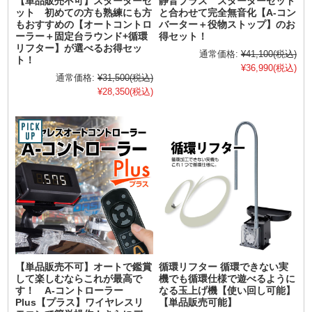
【単品販売不可】スターターセ
静音プラス スターターセット
ット 初めての方も熟練にも方
と合わせて完全無音化【A-コン
もおすすめの【オートコントロ
バーター＋役物ストップ】のお
ーラー＋固定台ラウンド+循環
得セット！
リフター】が選べるお得セッ
通常価格:
¥41,100
(税込)
ト！
¥36,990
(税込)
通常価格:
¥31,500
(税込)
¥28,350
(税込)
【単品販売不可】オートで鑑賞
循環リフター 循環できない実
して楽しむならこれが最高で
機でも循環仕様で遊べるように
す！ A-コントローラー
なる玉上げ機【使い回し可能】
Plus【プラス】ワイヤレスリ
【単品販売可能】