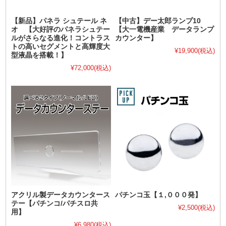
【新品】パネラ シュテール ネ
【中古】デー太郎ランプ10
オ 【大好評のパネラシュテー
【大一電機産業 データランプ
ルがさらなる進化！コントラス
カウンター】
トの高いセグメントと高輝度大
¥19,900
(税込)
型液晶を搭載！】
¥72,000
(税込)
アクリル製データカウンタース
パチンコ玉【１,０００発】
テー【パチンコ/パチスロ共
¥2,500
(税込)
用】
¥6,980
(税込)