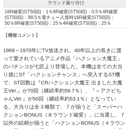
ラウンド振り分け
16R確変(ST50回)：1％8R確変(ST50回)：0.5％4R確変
(ST50回)：98.5％電チュー入賞時16R確変(ST50回)：
50％8R確変(ST50回)：25％4R確変(ST50回)：25％
【機種コメント】
1969～1970年にTV放送され、40年以上の長きに渡
って愛されているアニメ作品「ハクション大魔王」
のパチンコが七匠より登場した。本機は全ての大当
り後にST「ハクションチャンス」へ突入するST機
で、ST回数は『CRハクション大魔王 出ました大魔
王Ver.』が70回（継続率約59.7％）、『～アクビち
ゃんVer.』が50回（継続率約53.1％）となってい
る。大当りは全３種類で、７が揃うと「スーパーハ
クションBONUS（８ラウンド確変）」に当選し、７
以外の絵柄が揃うと「ハクションBONUS（４ラウン