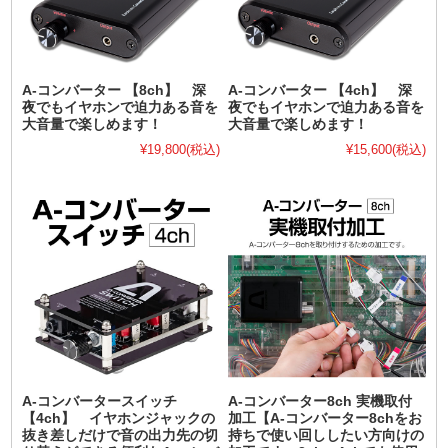
A-コンバーター 【8ch】 深
A-コンバーター 【4ch】 深
夜でもイヤホンで迫力ある音を
夜でもイヤホンで迫力ある音を
大音量で楽しめます！
大音量で楽しめます！
¥19,800
(税込)
¥15,600
(税込)
A-コンバータースイッチ
A-コンバーター8ch 実機取付
【4ch】 イヤホンジャックの
加工【A-コンバーター8chをお
抜き差しだけで音の出力先の切
持ちで使い回ししたい方向けの