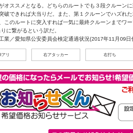
がオススメとなる。どちらのルートでも３段クルーンに到
突破できれば大当りだ。また、第１クルーンでハズれた
、このルートに突入すれば一気に最終クルーンまでワー
大当りに繋がるという訳だ。
工業／愛知県公安委員会検定通過状況(2017年11月09日
6Rアリ
右アタッカー
右打ち