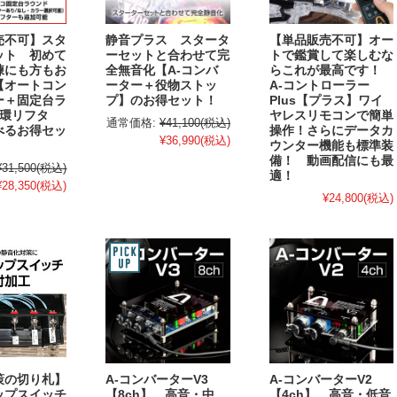
売不可】スタ
静音プラス スタータ
【単品販売不可】オー
ット 初めて
ーセットと合わせて完
トで鑑賞して楽しむな
練にも方もお
全無音化【A-コンバ
らこれが最高です！
【オートコン
ーター＋役物ストッ
A-コントローラー
ー＋固定台ラ
プ】のお得セット！
Plus【プラス】ワイ
循環リフタ
ヤレスリモコンで簡単
通常価格:
¥41,100
(税込)
べるお得セッ
操作！さらにデータカ
¥36,990
(税込)
ウンター機能も標準装
備！ 動画配信にも最
¥31,500
(税込)
適！
¥28,350
(税込)
¥24,800
(税込)
策の切り札】
A-コンバーターV3
A-コンバーターV2
ップスイッチ
【8ch】 高音・中
【4ch】 高音・低音