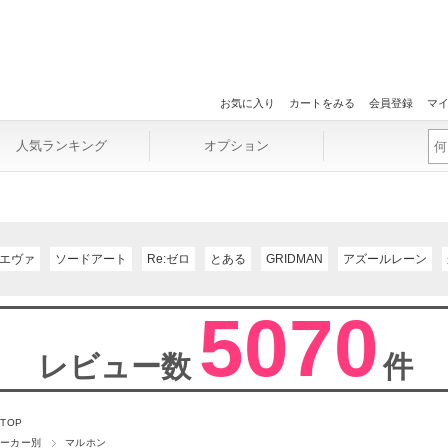
お気に入り
カートをみる
会員登録
マ
人気ランキング
オプション
エヴァ
ソードアート
Re:ゼロ
とある
GRIDMAN
アズールレーン
5070
レビュー数
件
 TOP
ーカー別
マルホン