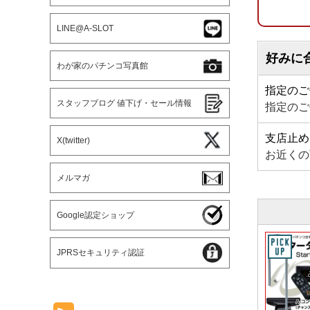
LINE@A-SLOT
好みに
わが家のパチンコ写真館
指定のご
スタッフブログ 値下げ・セール情報
指定のご
支店止め
X(twitter)
お近くの
メルマガ
Google認定ショップ
JPRSセキュリティ認証