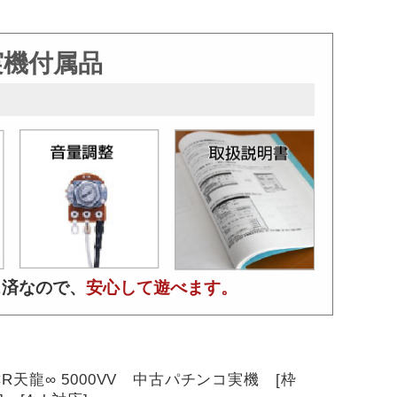
実機付属品
ス済なので、
安心して遊べます。
R天龍∞ 5000VV 中古パチンコ実機 [枠