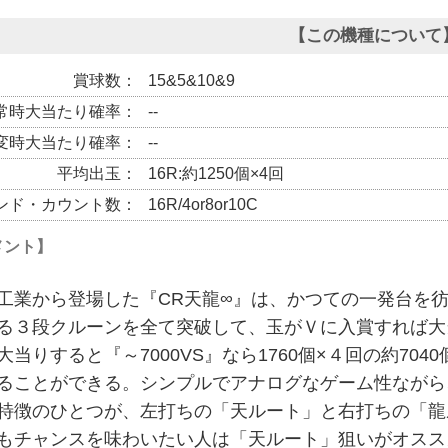
【この機種について
賞球数
15&5&10&9
常時大当たり確率
--
変時大当たり確率
--
平均出玉
16R:約1250個×4回
ンド・カウント数
16R/4or8or10C
メント】
工業から登場した『CR天龍∞』は、かつての一発台を
る３段クルーンを全て突破して、玉がＶに入賞すれば大
当りすると『～7000VS』なら1760個×４回の約7040個
ることができる。シンプルでアナログなゲーム性ながら
特徴のひとつが、左打ちの「天ルート」と右打ちの「龍
もチャンスを味わいたい人は「天ルート」狙いがオスス