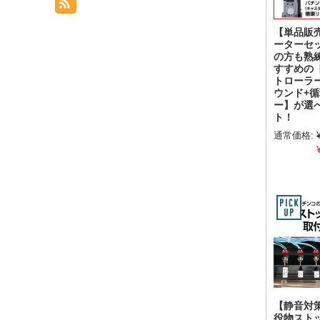
【単品販
ーターセ
の方も熟
すすめの
トローラ
ウンド+
ー】が選
ト！
通常価格:
【静音対
役物スト