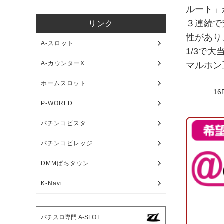
ルート」
３連続で
リンク
性があり
A-スロット
1/3で
A-カウンターX
マルホン
ホームスロット
1
P-WORLD
パチンコビスタ
パチンコビレッジ
DMMぱちタウン
K-Navi
パチスロ専門 A-SLOT