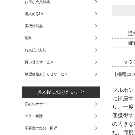
お得な会員特典
購入前Q&A
実機付属品
通
送料
確
お支払い方法
ラウ
買い替えサービス
【機種コ
希望価格お知らせサービス
マルホン
購入後に知りたいこと
に鎮座す
安心のサポート
り、一度大
個獲得す
エラー解除
の大きな
不要台の処分・回収
だ。何度