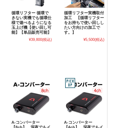
循環リフター 循環で
循環リフター実機取付
きない実機でも循環仕
加工 【循環リフター
様で遊べるようになる
をお持ちで使い回しし
玉上げ機【使い回し可
たい方向けの加工で
能】【単品販売可能】
す。】
¥39,800
(税込)
¥5,500
(税込)
A-コンバーター
A-コンバーター
【8ch】 深夜でもイ
【4ch】 深夜でもイ