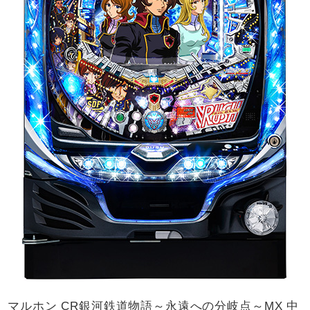
マルホン CR銀河鉄道物語～永遠への分岐点～MX 中