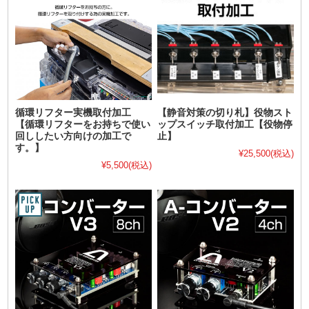
循環リフター実機取付加工
【静音対策の切り札】役物スト
【循環リフターをお持ちで使い
ップスイッチ取付加工【役物停
回ししたい方向けの加工で
止】
す。】
¥25,500
(税込)
¥5,500
(税込)