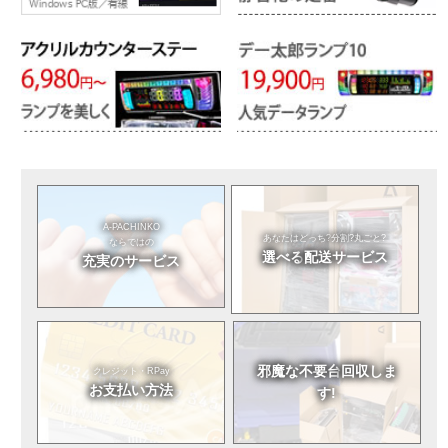
A-PACHINKO
あなたはどっち?
分割?丸ごと?
ならではの
選べる
配送サービス
充実のサービス
邪魔な不要台
回収しま
クレジット・RPay
お支払い方法
す!