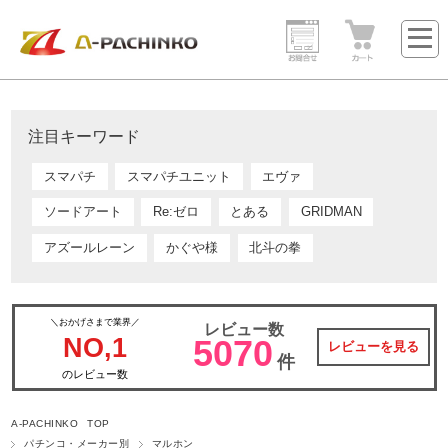
注目キーワード
スマパチ
スマパチユニット
エヴァ
ソードアート
Re:ゼロ
とある
GRIDMAN
アズールレーン
かぐや様
北斗の拳
＼おかげさまで業界／
レビュー数
NO,1
5070
レビューを見る
件
のレビュー数
A-PACHINKO TOP
パチンコ・メーカー別
マルホン