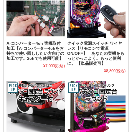
A-コンバーター4ch 実機取付
クイック電源スイッチ ワイヤ
加工【A-コンバーター4chをお
レス【リモコンで電源
持ちで使い回ししたい方向けの
ON/OFF】 あなたの実機をも
加工です。2chでも使用可能】
っとかっこよく。もっと便利
に。 【単品販売可】
¥7,000
(税込)
¥8,800
(税込)