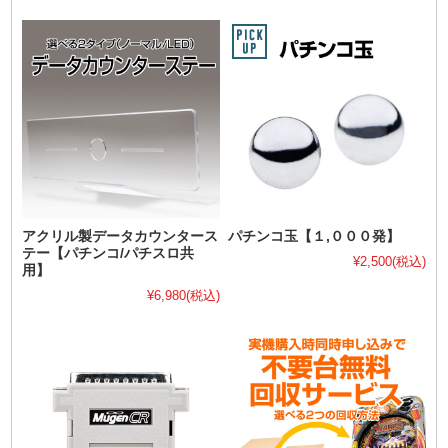
アクリル製データカウンタース
パチンコ玉【１,０００発】
テー【パチンコ/パチスロ共
¥2,500
(税込)
用】
¥6,980
(税込)