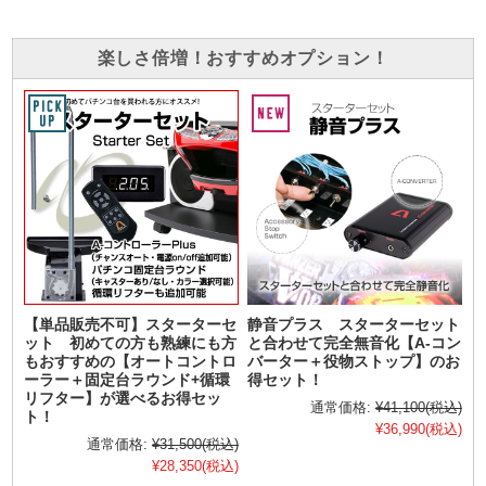
楽しさ倍増！おすすめオプション！
【単品販売不可】スターターセ
静音プラス スターターセット
ット 初めての方も熟練にも方
と合わせて完全無音化【A-コン
もおすすめの【オートコントロ
バーター＋役物ストップ】のお
ーラー＋固定台ラウンド+循環
得セット！
リフター】が選べるお得セッ
通常価格:
¥41,100
(税込)
ト！
¥36,990
(税込)
通常価格:
¥31,500
(税込)
¥28,350
(税込)