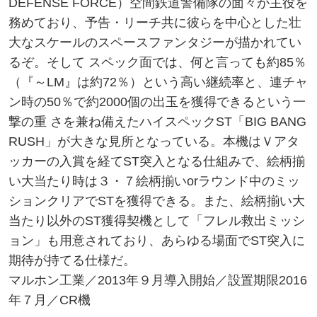
DEFENSE FORCE）空間鉄道警備隊の面々が主役を
務めており、予告・リーチ共に彼らを中心とした壮
大なスケールのスペースファンタジーが描かれてい
るぞ。そして スペック面では、何と言っても約85％
（『～LM』は約72％）という高い継続率と、連チャ
ン時の50％で約2000個の出玉を獲得できるという一
撃の重 さを兼ね備えたハイスペックST「BIG BANG
RUSH」が大きな見所となっている。本機はＶアタ
ッカーの入賞を経てST突入となる仕組みで、絵柄揃
い大当たり時は３・７絵柄揃いorラウンド中のミッ
ションクリアでSTを獲得できる。また、絵柄揃い大
当たり以外のST獲得契機として「フレル救出ミッシ
ョン」も用意されており、あらゆる場面でST突入に
期待が持てる仕様だ。
マルホン工業／2013年９月導入開始／設置期限2016
年７月／CR機